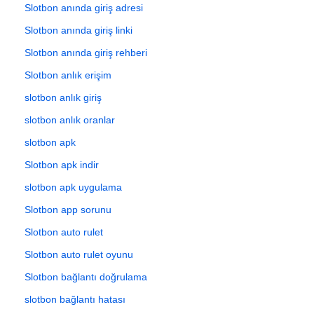
Slotbon anında giriş adresi
Slotbon anında giriş linki
Slotbon anında giriş rehberi
Slotbon anlık erişim
slotbon anlık giriş
slotbon anlık oranlar
slotbon apk
Slotbon apk indir
slotbon apk uygulama
Slotbon app sorunu
Slotbon auto rulet
Slotbon auto rulet oyunu
Slotbon bağlantı doğrulama
slotbon bağlantı hatası