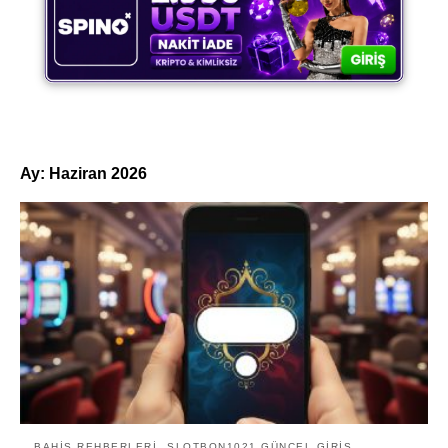
Ay:
Haziran 2026
BAHIS REHBERLERI
SLOTBON1021 GÜNCEL GIRIŞ