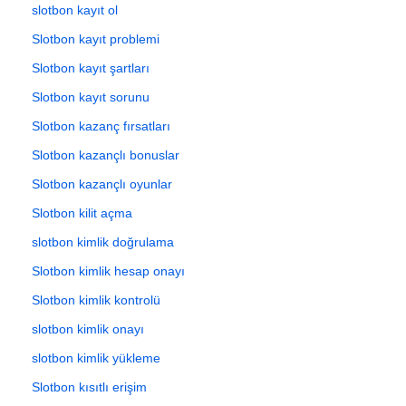
slotbon kayıt ol
Slotbon kayıt problemi
Slotbon kayıt şartları
Slotbon kayıt sorunu
Slotbon kazanç fırsatları
Slotbon kazançlı bonuslar
Slotbon kazançlı oyunlar
Slotbon kilit açma
slotbon kimlik doğrulama
Slotbon kimlik hesap onayı
Slotbon kimlik kontrolü
slotbon kimlik onayı
slotbon kimlik yükleme
Slotbon kısıtlı erişim