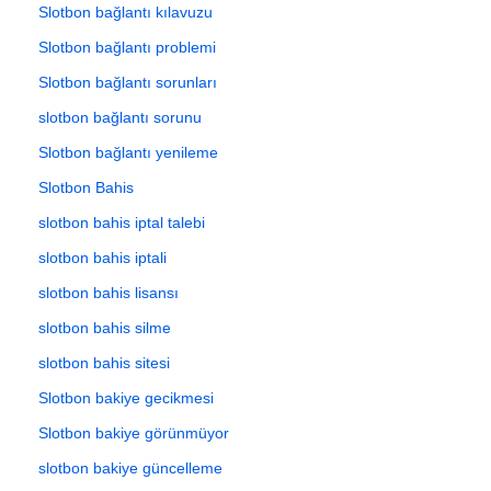
Slotbon bağlantı kılavuzu
Slotbon bağlantı problemi
Slotbon bağlantı sorunları
slotbon bağlantı sorunu
Slotbon bağlantı yenileme
Slotbon Bahis
slotbon bahis iptal talebi
slotbon bahis iptali
slotbon bahis lisansı
slotbon bahis silme
slotbon bahis sitesi
Slotbon bakiye gecikmesi
Slotbon bakiye görünmüyor
slotbon bakiye güncelleme