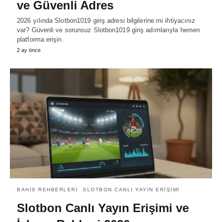
ve Güvenli Adres
2026 yılında Slotbon1019 giriş adresi bilgilerine mi ihtiyacınız
var? Güvenli ve sorunsuz Slotbon1019 giriş adımlarıyla hemen
platforma erişin.
2 ay önce
BAHIS REHBERLERI
SLOTBON CANLI YAYIN ERIŞIMI
Slotbon Canlı Yayın Erişimi ve