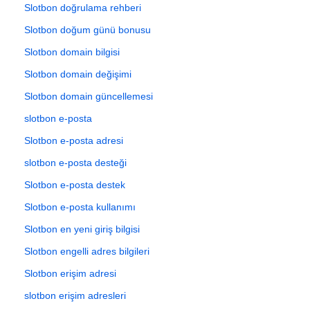
Slotbon doğrulama rehberi
Slotbon doğum günü bonusu
Slotbon domain bilgisi
Slotbon domain değişimi
Slotbon domain güncellemesi
slotbon e-posta
Slotbon e-posta adresi
slotbon e-posta desteği
Slotbon e-posta destek
Slotbon e-posta kullanımı
Slotbon en yeni giriş bilgisi
Slotbon engelli adres bilgileri
Slotbon erişim adresi
slotbon erişim adresleri