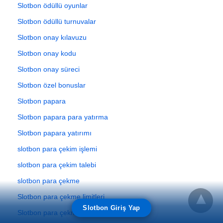
Slotbon ödüllü oyunlar
Slotbon ödüllü turnuvalar
Slotbon onay kılavuzu
Slotbon onay kodu
Slotbon onay süreci
Slotbon özel bonuslar
Slotbon papara
Slotbon papara para yatırma
Slotbon papara yatırımı
slotbon para çekim işlemi
slotbon para çekim talebi
slotbon para çekme
Slotbon para çekme limitleri
Slotbon Giriş Yap
Slotbon para çekme süreci