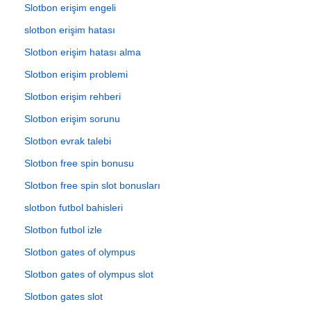
Slotbon erişim engeli
slotbon erişim hatası
Slotbon erişim hatası alma
Slotbon erişim problemi
Slotbon erişim rehberi
Slotbon erişim sorunu
Slotbon evrak talebi
Slotbon free spin bonusu
Slotbon free spin slot bonusları
slotbon futbol bahisleri
Slotbon futbol izle
Slotbon gates of olympus
Slotbon gates of olympus slot
Slotbon gates slot