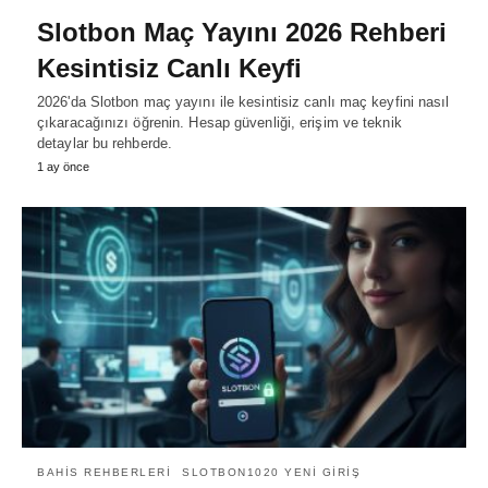
Slotbon Maç Yayını 2026 Rehberi
Kesintisiz Canlı Keyfi
2026'da Slotbon maç yayını ile kesintisiz canlı maç keyfini nasıl
çıkaracağınızı öğrenin. Hesap güvenliği, erişim ve teknik
detaylar bu rehberde.
1 ay önce
BAHIS REHBERLERI
SLOTBON1020 YENI GIRIŞ