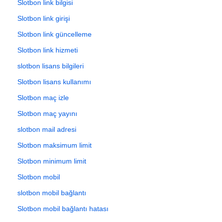
Slotbon link bilgisi
Slotbon link girişi
Slotbon link güncelleme
Slotbon link hizmeti
slotbon lisans bilgileri
Slotbon lisans kullanımı
Slotbon maç izle
Slotbon maç yayını
slotbon mail adresi
Slotbon maksimum limit
Slotbon minimum limit
Slotbon mobil
slotbon mobil bağlantı
Slotbon mobil bağlantı hatası