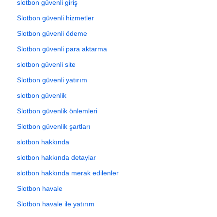
slotbon güvenli giriş
Slotbon güvenli hizmetler
Slotbon güvenli ödeme
Slotbon güvenli para aktarma
slotbon güvenli site
Slotbon güvenli yatırım
slotbon güvenlik
Slotbon güvenlik önlemleri
Slotbon güvenlik şartları
slotbon hakkında
slotbon hakkında detaylar
slotbon hakkında merak edilenler
Slotbon havale
Slotbon havale ile yatırım