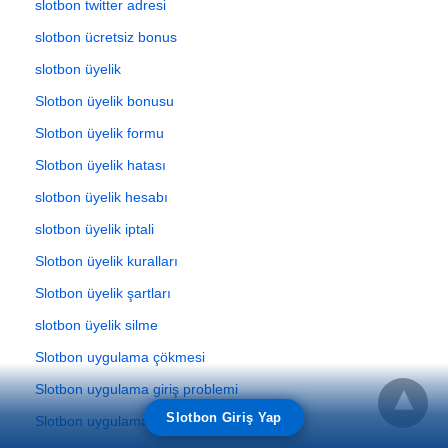
slotbon twitter adresi
slotbon ücretsiz bonus
slotbon üyelik
Slotbon üyelik bonusu
Slotbon üyelik formu
Slotbon üyelik hatası
slotbon üyelik hesabı
slotbon üyelik iptali
Slotbon üyelik kuralları
Slotbon üyelik şartları
slotbon üyelik silme
Slotbon uygulama çökmesi
Slotbon uygulama giriş problemi
Slotbon Giriş Yap
Slotbon uygulama hatası