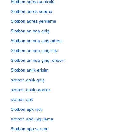
Slotbon adres kontrolü
Slotbon adres sorunu
Slotbon adres yenileme
Slotbon anında giriş
Slotbon anında giriş adresi
Slotbon anında giriş linki
Slotbon anında giriş rehberi
Slotbon anlık erişim
slotbon anlık giriş
slotbon anlık oranlar
slotbon apk
Slotbon apk indir
slotbon apk uygulama
Slotbon app sorunu