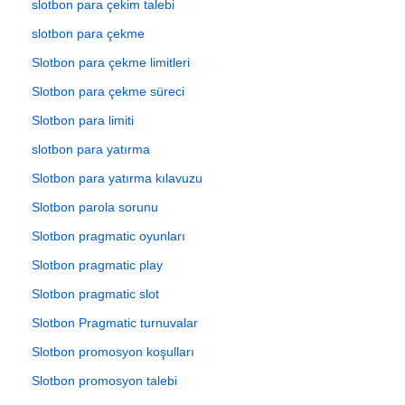
slotbon para çekim talebi
slotbon para çekme
Slotbon para çekme limitleri
Slotbon para çekme süreci
Slotbon para limiti
slotbon para yatırma
Slotbon para yatırma kılavuzu
Slotbon parola sorunu
Slotbon pragmatic oyunları
Slotbon pragmatic play
Slotbon pragmatic slot
Slotbon Pragmatic turnuvalar
Slotbon promosyon koşulları
Slotbon promosyon talebi