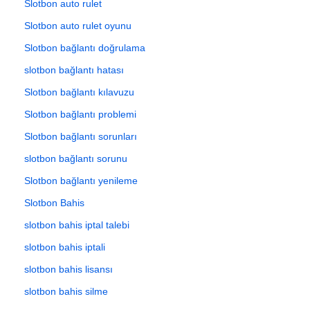
Slotbon auto rulet
Slotbon auto rulet oyunu
Slotbon bağlantı doğrulama
slotbon bağlantı hatası
Slotbon bağlantı kılavuzu
Slotbon bağlantı problemi
Slotbon bağlantı sorunları
slotbon bağlantı sorunu
Slotbon bağlantı yenileme
Slotbon Bahis
slotbon bahis iptal talebi
slotbon bahis iptali
slotbon bahis lisansı
slotbon bahis silme