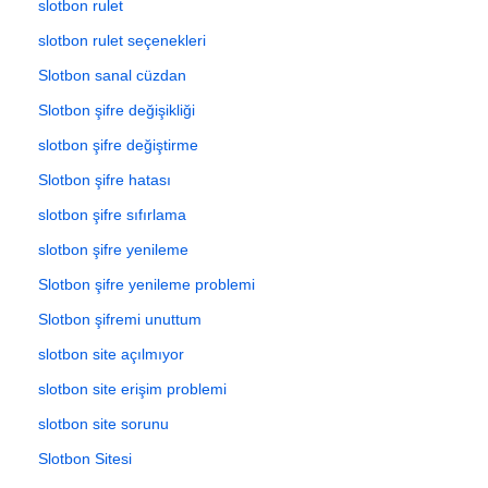
slotbon rulet
slotbon rulet seçenekleri
Slotbon sanal cüzdan
Slotbon şifre değişikliği
slotbon şifre değiştirme
Slotbon şifre hatası
slotbon şifre sıfırlama
slotbon şifre yenileme
Slotbon şifre yenileme problemi
Slotbon şifremi unuttum
slotbon site açılmıyor
slotbon site erişim problemi
slotbon site sorunu
Slotbon Sitesi