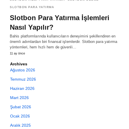
SLOTBON PARA YATIRMA
Slotbon Para Yatırma İşlemleri
Nasıl Yapılır?
Bahis platformlarında kullanıcıların deneyimini şekillendiren en
önemli adımlardan biri finansal işlemlerdir. Slotbon para yatırma
yöntemleri, hem hızlı hem de güvenli…
11 ay önce
Archives
Ağustos 2026
Temmuz 2026
Haziran 2026
Mart 2026
Şubat 2026
Ocak 2026
Aralık 2025