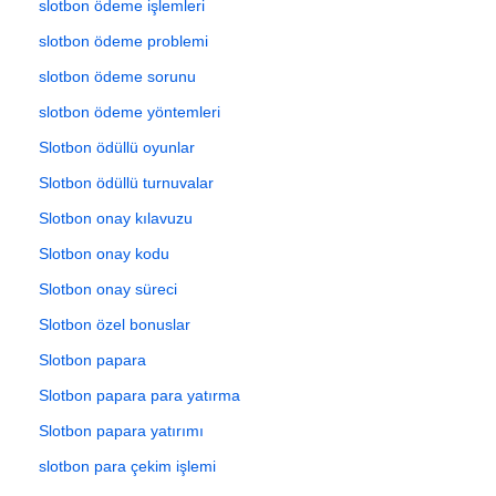
slotbon ödeme işlemleri
slotbon ödeme problemi
slotbon ödeme sorunu
slotbon ödeme yöntemleri
Slotbon ödüllü oyunlar
Slotbon ödüllü turnuvalar
Slotbon onay kılavuzu
Slotbon onay kodu
Slotbon onay süreci
Slotbon özel bonuslar
Slotbon papara
Slotbon papara para yatırma
Slotbon papara yatırımı
slotbon para çekim işlemi