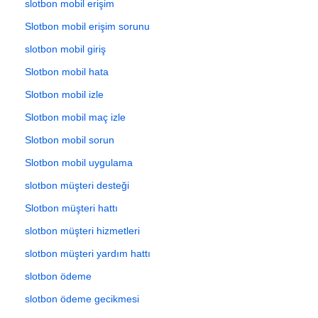
slotbon mobil erişim
Slotbon mobil erişim sorunu
slotbon mobil giriş
Slotbon mobil hata
Slotbon mobil izle
Slotbon mobil maç izle
Slotbon mobil sorun
Slotbon mobil uygulama
slotbon müşteri desteği
Slotbon müşteri hattı
slotbon müşteri hizmetleri
slotbon müşteri yardım hattı
slotbon ödeme
slotbon ödeme gecikmesi