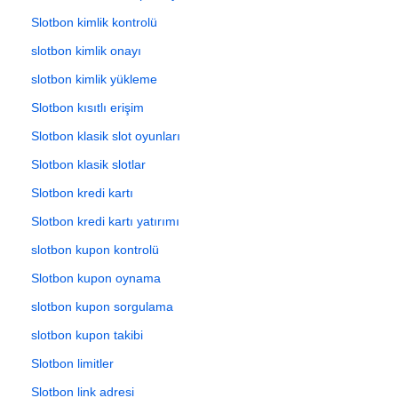
Slotbon kimlik kontrolü
slotbon kimlik onayı
slotbon kimlik yükleme
Slotbon kısıtlı erişim
Slotbon klasik slot oyunları
Slotbon klasik slotlar
Slotbon kredi kartı
Slotbon kredi kartı yatırımı
slotbon kupon kontrolü
Slotbon kupon oynama
slotbon kupon sorgulama
slotbon kupon takibi
Slotbon limitler
Slotbon link adresi