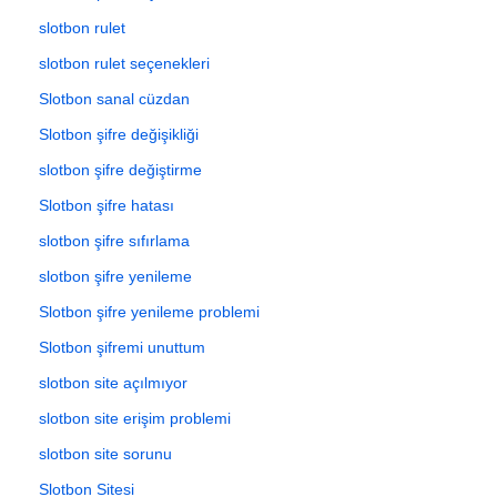
slotbon rulet
slotbon rulet seçenekleri
Slotbon sanal cüzdan
Slotbon şifre değişikliği
slotbon şifre değiştirme
Slotbon şifre hatası
slotbon şifre sıfırlama
slotbon şifre yenileme
Slotbon şifre yenileme problemi
Slotbon şifremi unuttum
slotbon site açılmıyor
slotbon site erişim problemi
slotbon site sorunu
Slotbon Sitesi