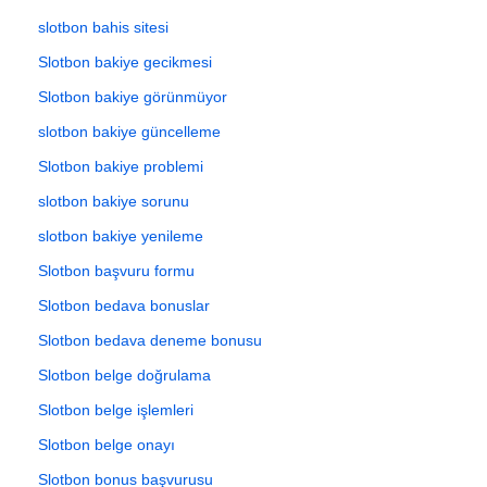
slotbon bahis sitesi
Slotbon bakiye gecikmesi
Slotbon bakiye görünmüyor
slotbon bakiye güncelleme
Slotbon bakiye problemi
slotbon bakiye sorunu
slotbon bakiye yenileme
Slotbon başvuru formu
Slotbon bedava bonuslar
Slotbon bedava deneme bonusu
Slotbon belge doğrulama
Slotbon belge işlemleri
Slotbon belge onayı
Slotbon bonus başvurusu