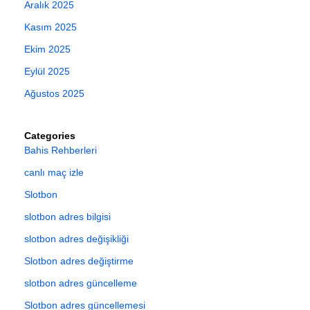
Aralık 2025
Kasım 2025
Ekim 2025
Eylül 2025
Ağustos 2025
Categories
Bahis Rehberleri
canlı maç izle
Slotbon
slotbon adres bilgisi
slotbon adres değişikliği
Slotbon adres değiştirme
slotbon adres güncelleme
Slotbon adres güncellemesi