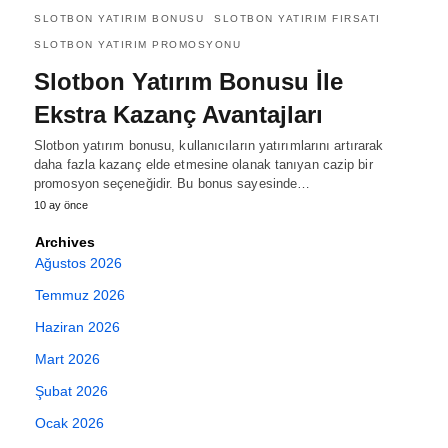
SLOTBON YATIRIM BONUSU
SLOTBON YATIRIM FIRSATI
SLOTBON YATIRIM PROMOSYONU
Slotbon Yatırım Bonusu İle
Ekstra Kazanç Avantajları
Slotbon yatırım bonusu, kullanıcıların yatırımlarını artırarak
daha fazla kazanç elde etmesine olanak tanıyan cazip bir
promosyon seçeneğidir. Bu bonus sayesinde…
10 ay önce
Archives
Ağustos 2026
Temmuz 2026
Haziran 2026
Mart 2026
Şubat 2026
Ocak 2026