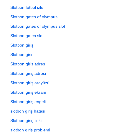
Slotbon futbol izle
Slotbon gates of olympus
Slotbon gates of olympus slot
Slotbon gates slot
Slotbon giriş
Slotbon giris
Slotbon giris adres
Slotbon giriş adresi
Slotbon giriş arayüzü
Slotbon giriş ekranı
Slotbon giriş engeli
slotbon giriş hatası
Slotbon giriş linki
slotbon giriş problemi