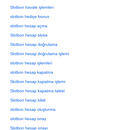
Slotbon havale işlemleri
slotbon hediye bonus
slotbon hesap açma
Slotbon hesap bloke
Slotbon hesap doğrulama
Slotbon hesap doğrulama işlemi
slotbon hesap işlemleri
slotbon hesap kapatma
Slotbon hesap kapatma işlemi
Slotbon hesap kapatma talebi
Slotbon hesap kilidi
slotbon hesap oluşturma
slotbon hesap onay
Slotbon hesap onayı