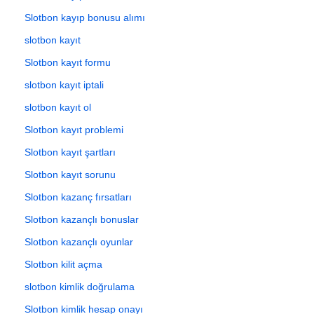
Slotbon kayıp bonusu alımı
slotbon kayıt
Slotbon kayıt formu
slotbon kayıt iptali
slotbon kayıt ol
Slotbon kayıt problemi
Slotbon kayıt şartları
Slotbon kayıt sorunu
Slotbon kazanç fırsatları
Slotbon kazançlı bonuslar
Slotbon kazançlı oyunlar
Slotbon kilit açma
slotbon kimlik doğrulama
Slotbon kimlik hesap onayı