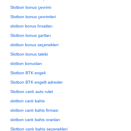
Slotbon bonus çevrimi
Slotbon bonus çevrimleri
slotbon bonus fırsatları
Slotbon bonus şartları
slotbon bonus seçenekleri
Slotbon bonus talebi
slotbon bonusları
Slotbon BTK engeli
Slotbon BTK engelli adresler
Slotbon canlı auto rulet
slotbon canlı bahis
slotbon canlı bahis firması
slotbon canlı bahis oranları
Slotbon canlı bahis seçenekleri