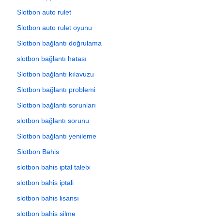
Slotbon auto rulet
Slotbon auto rulet oyunu
Slotbon bağlantı doğrulama
slotbon bağlantı hatası
Slotbon bağlantı kılavuzu
Slotbon bağlantı problemi
Slotbon bağlantı sorunları
slotbon bağlantı sorunu
Slotbon bağlantı yenileme
Slotbon Bahis
slotbon bahis iptal talebi
slotbon bahis iptali
slotbon bahis lisansı
slotbon bahis silme