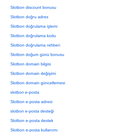
Slotbon discount bonusu
Slotbon doğru adres
Slotbon doğrulama işlemi
Slotbon doğrulama kodu
Slotbon doğrulama rehberi
Slotbon doğum günü bonusu
Slotbon domain bilgisi
Slotbon domain değişimi
Slotbon domain güncellemesi
slotbon e-posta
Slotbon e-posta adresi
slotbon e-posta desteği
Slotbon e-posta destek
Slotbon e-posta kullanımı