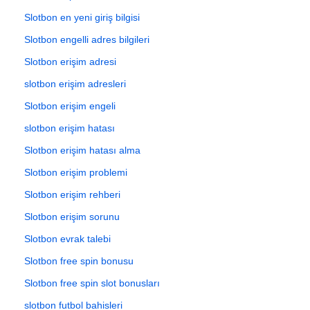
Slotbon en yeni giriş bilgisi
Slotbon engelli adres bilgileri
Slotbon erişim adresi
slotbon erişim adresleri
Slotbon erişim engeli
slotbon erişim hatası
Slotbon erişim hatası alma
Slotbon erişim problemi
Slotbon erişim rehberi
Slotbon erişim sorunu
Slotbon evrak talebi
Slotbon free spin bonusu
Slotbon free spin slot bonusları
slotbon futbol bahisleri