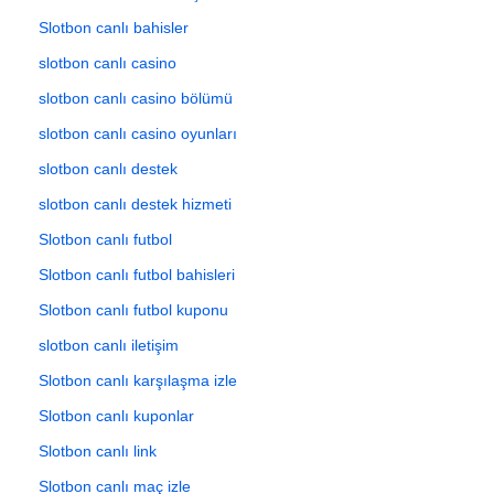
Slotbon canlı bahisler
slotbon canlı casino
slotbon canlı casino bölümü
slotbon canlı casino oyunları
slotbon canlı destek
slotbon canlı destek hizmeti
Slotbon canlı futbol
Slotbon canlı futbol bahisleri
Slotbon canlı futbol kuponu
slotbon canlı iletişim
Slotbon canlı karşılaşma izle
Slotbon canlı kuponlar
Slotbon canlı link
Slotbon canlı maç izle