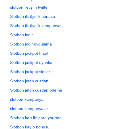
slotbon iletişim twitter
Slotbon ilk üyelik bonusu
Slotbon ilk üyelik kampanyası
Slotbon indir
Slotbon indir uygulama
Slotbon jackpot fırsatı
Slotbon jackpot oyunlar
Slotbon jackpot slotlar
Slotbon jeton cüzdan
Slotbon jeton cüzdan ödeme
slotbon kampanya
slotbon kampanyalar
Slotbon kart ile para yatırma
Slotbon kayıp bonusu