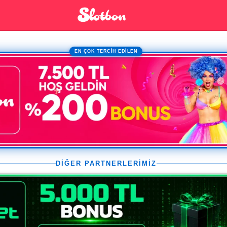
EN ÇOK TERCİH EDİLEN
DİĞER PARTNERLERİMİZ