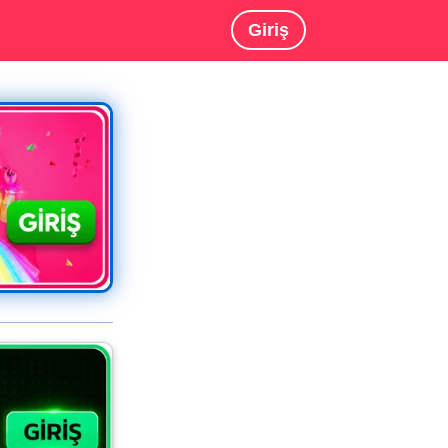
Giriş