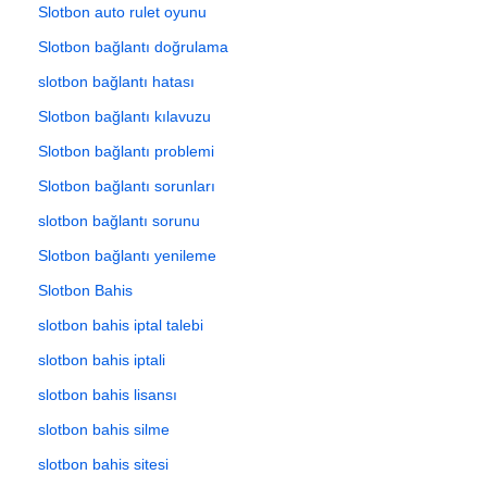
Slotbon auto rulet oyunu
Slotbon bağlantı doğrulama
slotbon bağlantı hatası
Slotbon bağlantı kılavuzu
Slotbon bağlantı problemi
Slotbon bağlantı sorunları
slotbon bağlantı sorunu
Slotbon bağlantı yenileme
Slotbon Bahis
slotbon bahis iptal talebi
slotbon bahis iptali
slotbon bahis lisansı
slotbon bahis silme
slotbon bahis sitesi