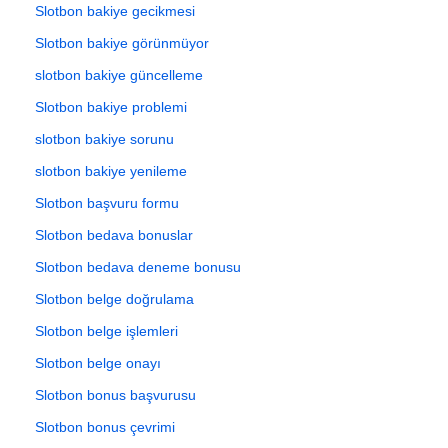
Slotbon bakiye gecikmesi
Slotbon bakiye görünmüyor
slotbon bakiye güncelleme
Slotbon bakiye problemi
slotbon bakiye sorunu
slotbon bakiye yenileme
Slotbon başvuru formu
Slotbon bedava bonuslar
Slotbon bedava deneme bonusu
Slotbon belge doğrulama
Slotbon belge işlemleri
Slotbon belge onayı
Slotbon bonus başvurusu
Slotbon bonus çevrimi