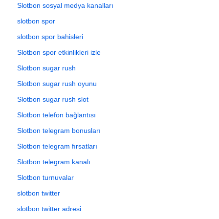
Slotbon sosyal medya kanalları
slotbon spor
slotbon spor bahisleri
Slotbon spor etkinlikleri izle
Slotbon sugar rush
Slotbon sugar rush oyunu
Slotbon sugar rush slot
Slotbon telefon bağlantısı
Slotbon telegram bonusları
Slotbon telegram fırsatları
Slotbon telegram kanalı
Slotbon turnuvalar
slotbon twitter
slotbon twitter adresi