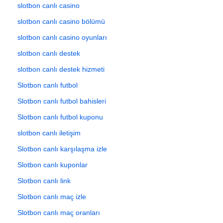
slotbon canlı casino
slotbon canlı casino bölümü
slotbon canlı casino oyunları
slotbon canlı destek
slotbon canlı destek hizmeti
Slotbon canlı futbol
Slotbon canlı futbol bahisleri
Slotbon canlı futbol kuponu
slotbon canlı iletişim
Slotbon canlı karşılaşma izle
Slotbon canlı kuponlar
Slotbon canlı link
Slotbon canlı maç izle
Slotbon canlı maç oranları