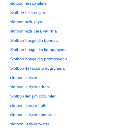
slotbon hesap silme
Slotbon hızlı erişim
slotbon hızlı kayıt
slotbon hızlı para yatırma
Slotbon hoşgeldin bonusu
Slotbon hoşgeldin kampanyası
Slotbon hoşgeldin promosyonu
Slotbon iki faktörlü doğrulama
slotbon iletişim
slotbon iletişim adresi
Slotbon iletişim çözümleri
slotbon iletişim hattı
slotbon iletişim numarası
slotbon iletişim twitter