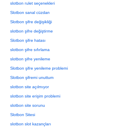
slotbon rulet seçenekleri
Slotbon sanal cüzdan
Slotbon şifre değişikliği
slotbon şifre değiştirme
Slotbon şifre hatası
slotbon şifre sıfırlama
slotbon şifre yenileme
Slotbon şifre yenileme problemi
Slotbon şifremi unuttum
slotbon site açılmıyor
slotbon site erişim problemi
slotbon site sorunu
Slotbon Sitesi
slotbon slot kazançları