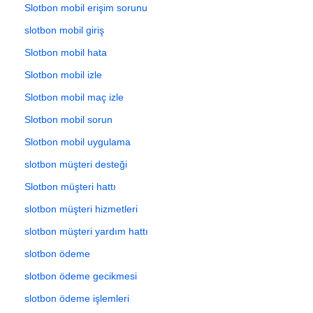
Slotbon mobil erişim sorunu
slotbon mobil giriş
Slotbon mobil hata
Slotbon mobil izle
Slotbon mobil maç izle
Slotbon mobil sorun
Slotbon mobil uygulama
slotbon müşteri desteği
Slotbon müşteri hattı
slotbon müşteri hizmetleri
slotbon müşteri yardım hattı
slotbon ödeme
slotbon ödeme gecikmesi
slotbon ödeme işlemleri