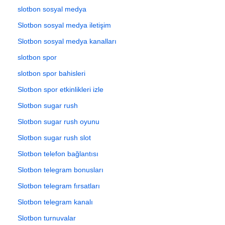
slotbon sosyal medya
Slotbon sosyal medya iletişim
Slotbon sosyal medya kanalları
slotbon spor
slotbon spor bahisleri
Slotbon spor etkinlikleri izle
Slotbon sugar rush
Slotbon sugar rush oyunu
Slotbon sugar rush slot
Slotbon telefon bağlantısı
Slotbon telegram bonusları
Slotbon telegram fırsatları
Slotbon telegram kanalı
Slotbon turnuvalar