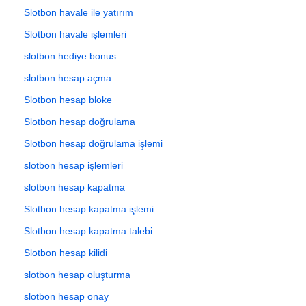
Slotbon havale ile yatırım
Slotbon havale işlemleri
slotbon hediye bonus
slotbon hesap açma
Slotbon hesap bloke
Slotbon hesap doğrulama
Slotbon hesap doğrulama işlemi
slotbon hesap işlemleri
slotbon hesap kapatma
Slotbon hesap kapatma işlemi
Slotbon hesap kapatma talebi
Slotbon hesap kilidi
slotbon hesap oluşturma
slotbon hesap onay