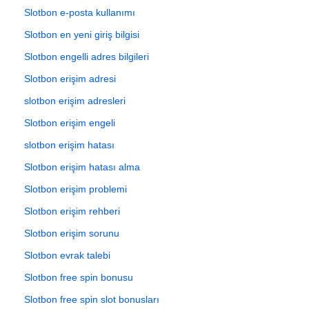
Slotbon e-posta kullanımı
Slotbon en yeni giriş bilgisi
Slotbon engelli adres bilgileri
Slotbon erişim adresi
slotbon erişim adresleri
Slotbon erişim engeli
slotbon erişim hatası
Slotbon erişim hatası alma
Slotbon erişim problemi
Slotbon erişim rehberi
Slotbon erişim sorunu
Slotbon evrak talebi
Slotbon free spin bonusu
Slotbon free spin slot bonusları