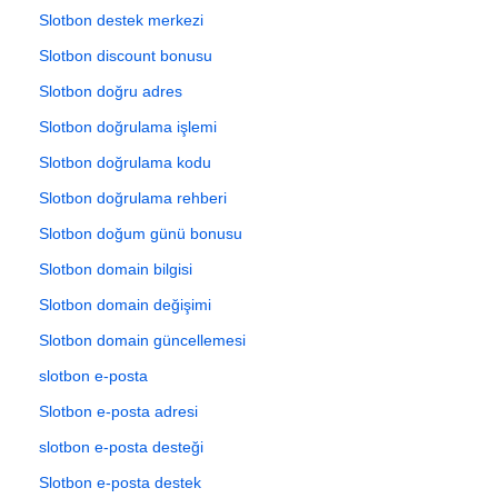
Slotbon destek merkezi
Slotbon discount bonusu
Slotbon doğru adres
Slotbon doğrulama işlemi
Slotbon doğrulama kodu
Slotbon doğrulama rehberi
Slotbon doğum günü bonusu
Slotbon domain bilgisi
Slotbon domain değişimi
Slotbon domain güncellemesi
slotbon e-posta
Slotbon e-posta adresi
slotbon e-posta desteği
Slotbon e-posta destek