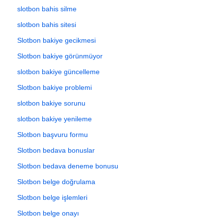
slotbon bahis silme
slotbon bahis sitesi
Slotbon bakiye gecikmesi
Slotbon bakiye görünmüyor
slotbon bakiye güncelleme
Slotbon bakiye problemi
slotbon bakiye sorunu
slotbon bakiye yenileme
Slotbon başvuru formu
Slotbon bedava bonuslar
Slotbon bedava deneme bonusu
Slotbon belge doğrulama
Slotbon belge işlemleri
Slotbon belge onayı