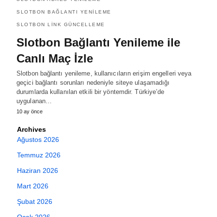
SLOTBON BAĞLANTI YENILEME
SLOTBON LINK GÜNCELLEME
Slotbon Bağlantı Yenileme ile
Canlı Maç İzle
Slotbon bağlantı yenileme, kullanıcıların erişim engelleri veya
geçici bağlantı sorunları nedeniyle siteye ulaşamadığı
durumlarda kullanılan etkili bir yöntemdir. Türkiye’de
uygulanan…
10 ay önce
Archives
Ağustos 2026
Temmuz 2026
Haziran 2026
Mart 2026
Şubat 2026