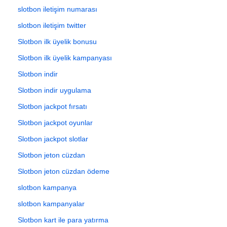
slotbon iletişim numarası
slotbon iletişim twitter
Slotbon ilk üyelik bonusu
Slotbon ilk üyelik kampanyası
Slotbon indir
Slotbon indir uygulama
Slotbon jackpot fırsatı
Slotbon jackpot oyunlar
Slotbon jackpot slotlar
Slotbon jeton cüzdan
Slotbon jeton cüzdan ödeme
slotbon kampanya
slotbon kampanyalar
Slotbon kart ile para yatırma