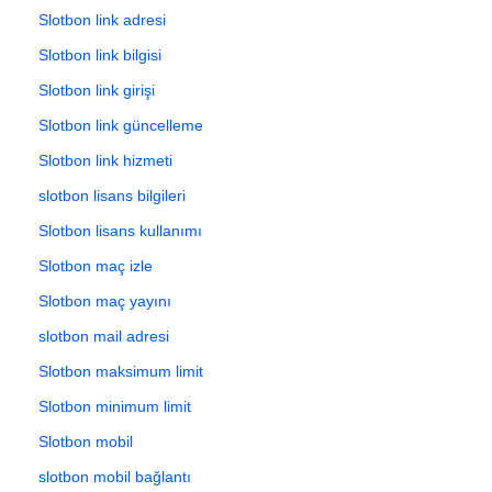
Slotbon link adresi
Slotbon link bilgisi
Slotbon link girişi
Slotbon link güncelleme
Slotbon link hizmeti
slotbon lisans bilgileri
Slotbon lisans kullanımı
Slotbon maç izle
Slotbon maç yayını
slotbon mail adresi
Slotbon maksimum limit
Slotbon minimum limit
Slotbon mobil
slotbon mobil bağlantı