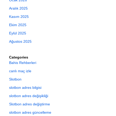
Ocak 2026
Aralık 2025
Kasım 2025
Ekim 2025
Eylül 2025
Ağustos 2025
Categories
Bahis Rehberleri
canlı maç izle
Slotbon
slotbon adres bilgisi
slotbon adres değişikliği
Slotbon adres değiştirme
slotbon adres güncelleme