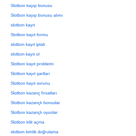
Slotbon kayıp bonusu
Slotbon kayıp bonusu alımı
slotbon kayıt
Slotbon kayıt formu
slotbon kayıt iptali
slotbon kayıt ol
Slotbon kayıt problemi
Slotbon kayıt şartları
Slotbon kayıt sorunu
Slotbon kazanç fırsatları
Slotbon kazançlı bonuslar
Slotbon kazançlı oyunlar
Slotbon kilit açma
slotbon kimlik doğrulama