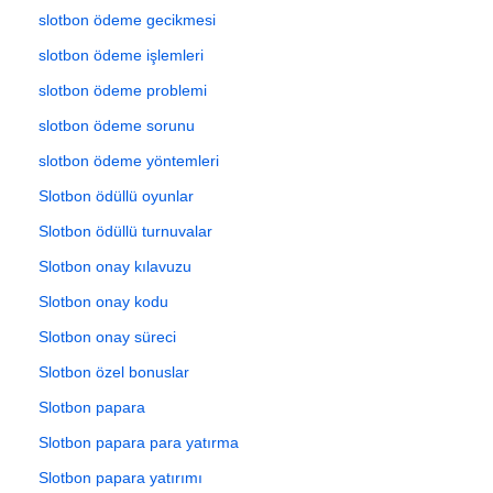
slotbon ödeme gecikmesi
slotbon ödeme işlemleri
slotbon ödeme problemi
slotbon ödeme sorunu
slotbon ödeme yöntemleri
Slotbon ödüllü oyunlar
Slotbon ödüllü turnuvalar
Slotbon onay kılavuzu
Slotbon onay kodu
Slotbon onay süreci
Slotbon özel bonuslar
Slotbon papara
Slotbon papara para yatırma
Slotbon papara yatırımı