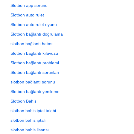
Slotbon app sorunu
Slotbon auto rulet
Slotbon auto rulet oyunu
Slotbon bağlantı doğrulama
slotbon bağlantı hatası
Slotbon bağlantı kılavuzu
Slotbon bağlantı problemi
Slotbon bağlantı sorunları
slotbon bağlantı sorunu
Slotbon bağlantı yenileme
Slotbon Bahis
slotbon bahis iptal talebi
slotbon bahis iptali
slotbon bahis lisansı