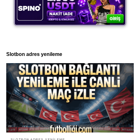
Slotbon adres yenileme
SLOTBON ADRES YENILEME