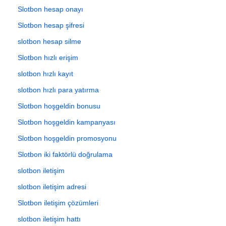
Slotbon hesap onayı
Slotbon hesap şifresi
slotbon hesap silme
Slotbon hızlı erişim
slotbon hızlı kayıt
slotbon hızlı para yatırma
Slotbon hoşgeldin bonusu
Slotbon hoşgeldin kampanyası
Slotbon hoşgeldin promosyonu
Slotbon iki faktörlü doğrulama
slotbon iletişim
slotbon iletişim adresi
Slotbon iletişim çözümleri
slotbon iletişim hattı