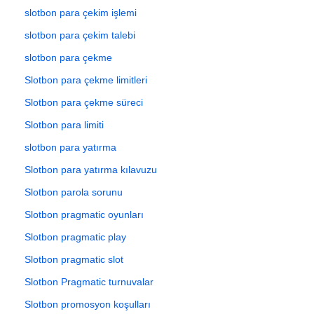
slotbon para çekim işlemi
slotbon para çekim talebi
slotbon para çekme
Slotbon para çekme limitleri
Slotbon para çekme süreci
Slotbon para limiti
slotbon para yatırma
Slotbon para yatırma kılavuzu
Slotbon parola sorunu
Slotbon pragmatic oyunları
Slotbon pragmatic play
Slotbon pragmatic slot
Slotbon Pragmatic turnuvalar
Slotbon promosyon koşulları