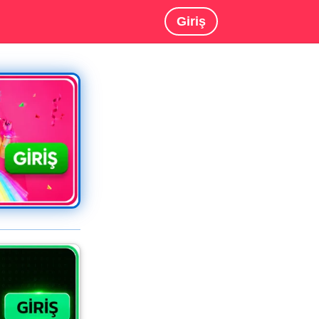
Giriş