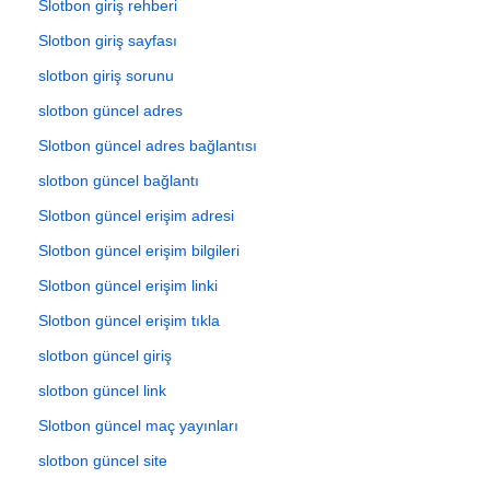
Slotbon giriş rehberi
Slotbon giriş sayfası
slotbon giriş sorunu
slotbon güncel adres
Slotbon güncel adres bağlantısı
slotbon güncel bağlantı
Slotbon güncel erişim adresi
Slotbon güncel erişim bilgileri
Slotbon güncel erişim linki
Slotbon güncel erişim tıkla
slotbon güncel giriş
slotbon güncel link
Slotbon güncel maç yayınları
slotbon güncel site