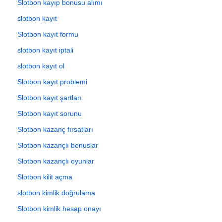
Slotbon kayıp bonusu alımı
slotbon kayıt
Slotbon kayıt formu
slotbon kayıt iptali
slotbon kayıt ol
Slotbon kayıt problemi
Slotbon kayıt şartları
Slotbon kayıt sorunu
Slotbon kazanç fırsatları
Slotbon kazançlı bonuslar
Slotbon kazançlı oyunlar
Slotbon kilit açma
slotbon kimlik doğrulama
Slotbon kimlik hesap onayı