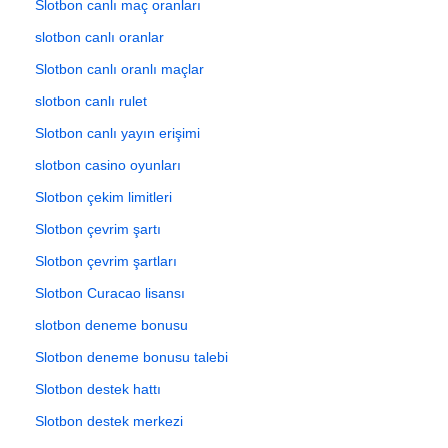
Slotbon canlı maç oranları
slotbon canlı oranlar
Slotbon canlı oranlı maçlar
slotbon canlı rulet
Slotbon canlı yayın erişimi
slotbon casino oyunları
Slotbon çekim limitleri
Slotbon çevrim şartı
Slotbon çevrim şartları
Slotbon Curacao lisansı
slotbon deneme bonusu
Slotbon deneme bonusu talebi
Slotbon destek hattı
Slotbon destek merkezi