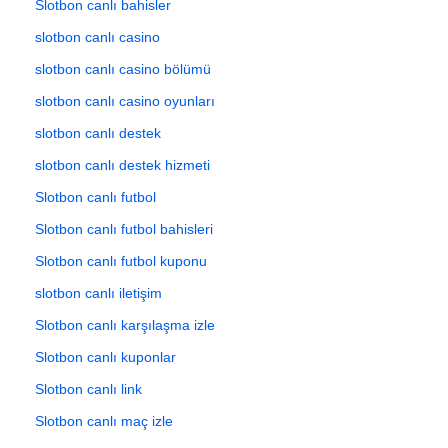
Slotbon canlı bahisler
slotbon canlı casino
slotbon canlı casino bölümü
slotbon canlı casino oyunları
slotbon canlı destek
slotbon canlı destek hizmeti
Slotbon canlı futbol
Slotbon canlı futbol bahisleri
Slotbon canlı futbol kuponu
slotbon canlı iletişim
Slotbon canlı karşılaşma izle
Slotbon canlı kuponlar
Slotbon canlı link
Slotbon canlı maç izle