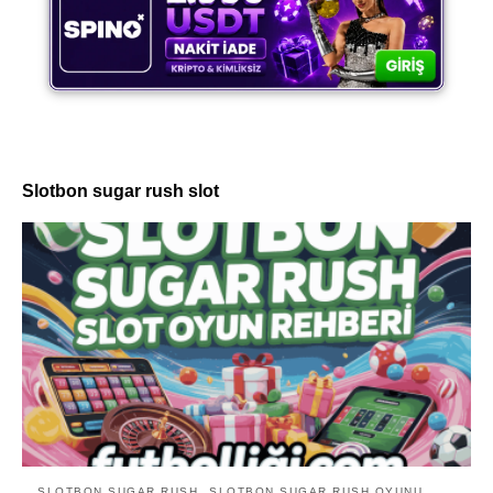
Slotbon sugar rush slot
SLOTBON SUGAR RUSH
SLOTBON SUGAR RUSH OYUNU