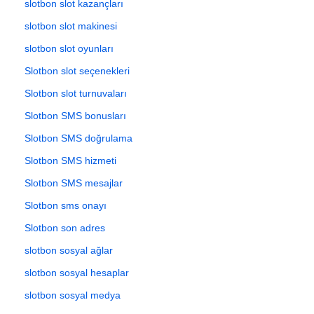
slotbon slot kazançları
slotbon slot makinesi
slotbon slot oyunları
Slotbon slot seçenekleri
Slotbon slot turnuvaları
Slotbon SMS bonusları
Slotbon SMS doğrulama
Slotbon SMS hizmeti
Slotbon SMS mesajlar
Slotbon sms onayı
Slotbon son adres
slotbon sosyal ağlar
slotbon sosyal hesaplar
slotbon sosyal medya