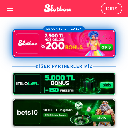
Giriş
EN ÇOK TERCİH EDİLEN
DİĞER PARTNERLERİMİZ