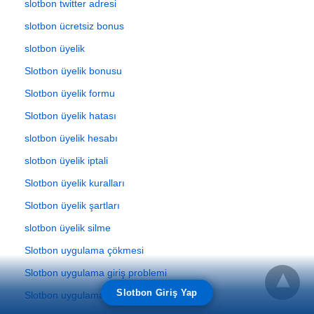
slotbon twitter adresi
slotbon ücretsiz bonus
slotbon üyelik
Slotbon üyelik bonusu
Slotbon üyelik formu
Slotbon üyelik hatası
slotbon üyelik hesabı
slotbon üyelik iptali
Slotbon üyelik kuralları
Slotbon üyelik şartları
slotbon üyelik silme
Slotbon uygulama çökmesi
Slotbon uygulama giriş problemi
Slotbon Giriş Yap
Slotbon uygulama hatası