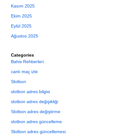
Kasım 2025
Ekim 2025
Eylül 2025
Ağustos 2025
Categories
Bahis Rehberleri
canlı maç izle
Slotbon
slotbon adres bilgisi
slotbon adres değişikliği
Slotbon adres değiştirme
slotbon adres güncelleme
Slotbon adres güncellemesi