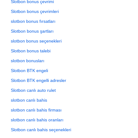
Slotbon bonus çevrimi
Slotbon bonus çevrimleri
slotbon bonus fırsatları
Slotbon bonus şartları
slotbon bonus seçenekleri
Slotbon bonus talebi
slotbon bonusları
Slotbon BTK engeli
Slotbon BTK engelli adresler
Slotbon canlı auto rulet
slotbon canlı bahis
slotbon canlı bahis firması
slotbon canlı bahis oranları
Slotbon canlı bahis seçenekleri