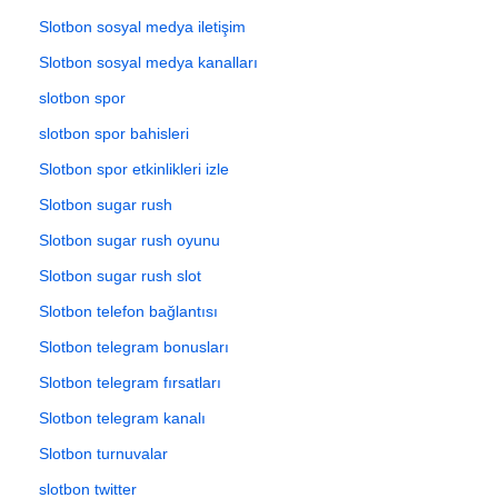
Slotbon sosyal medya iletişim
Slotbon sosyal medya kanalları
slotbon spor
slotbon spor bahisleri
Slotbon spor etkinlikleri izle
Slotbon sugar rush
Slotbon sugar rush oyunu
Slotbon sugar rush slot
Slotbon telefon bağlantısı
Slotbon telegram bonusları
Slotbon telegram fırsatları
Slotbon telegram kanalı
Slotbon turnuvalar
slotbon twitter