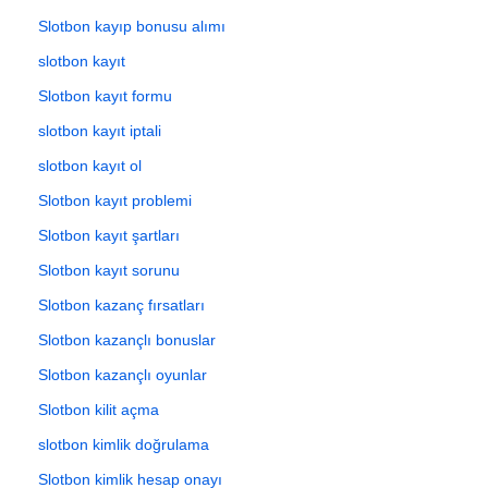
Slotbon kayıp bonusu alımı
slotbon kayıt
Slotbon kayıt formu
slotbon kayıt iptali
slotbon kayıt ol
Slotbon kayıt problemi
Slotbon kayıt şartları
Slotbon kayıt sorunu
Slotbon kazanç fırsatları
Slotbon kazançlı bonuslar
Slotbon kazançlı oyunlar
Slotbon kilit açma
slotbon kimlik doğrulama
Slotbon kimlik hesap onayı