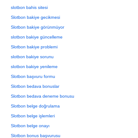
slotbon bahis sitesi
Slotbon bakiye gecikmesi
Slotbon bakiye görünmüyor
slotbon bakiye güncelleme
Slotbon bakiye problemi
slotbon bakiye sorunu
slotbon bakiye yenileme
Slotbon başvuru formu
Slotbon bedava bonuslar
Slotbon bedava deneme bonusu
Slotbon belge doğrulama
Slotbon belge işlemleri
Slotbon belge onayı
Slotbon bonus başvurusu