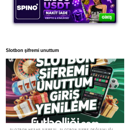
Slotbon şifremi unuttum
SLOTBON HESAP ŞIFRESI
SLOTBON ŞIFRE DEĞIŞIKLIĞI