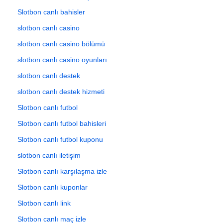
Slotbon canlı bahisler
slotbon canlı casino
slotbon canlı casino bölümü
slotbon canlı casino oyunları
slotbon canlı destek
slotbon canlı destek hizmeti
Slotbon canlı futbol
Slotbon canlı futbol bahisleri
Slotbon canlı futbol kuponu
slotbon canlı iletişim
Slotbon canlı karşılaşma izle
Slotbon canlı kuponlar
Slotbon canlı link
Slotbon canlı maç izle