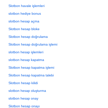
Slotbon havale işlemleri
slotbon hediye bonus
slotbon hesap açma
Slotbon hesap bloke
Slotbon hesap doğrulama
Slotbon hesap doğrulama işlemi
slotbon hesap işlemleri
slotbon hesap kapatma
Slotbon hesap kapatma işlemi
Slotbon hesap kapatma talebi
Slotbon hesap kilidi
slotbon hesap oluşturma
slotbon hesap onay
Slotbon hesap onayı