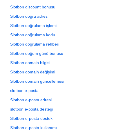
Slotbon discount bonusu
Slotbon doğru adres
Slotbon doğrulama işlemi
Slotbon doğrulama kodu
Slotbon doğrulama rehberi
Slotbon doğum günü bonusu
Slotbon domain bilgisi
Slotbon domain değişimi
Slotbon domain güncellemesi
slotbon e-posta
Slotbon e-posta adresi
slotbon e-posta desteği
Slotbon e-posta destek
Slotbon e-posta kullanımı