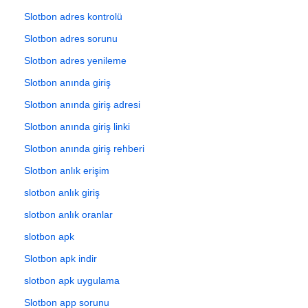
Slotbon adres kontrolü
Slotbon adres sorunu
Slotbon adres yenileme
Slotbon anında giriş
Slotbon anında giriş adresi
Slotbon anında giriş linki
Slotbon anında giriş rehberi
Slotbon anlık erişim
slotbon anlık giriş
slotbon anlık oranlar
slotbon apk
Slotbon apk indir
slotbon apk uygulama
Slotbon app sorunu