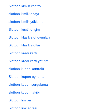
Slotbon kimlik kontrolü
slotbon kimlik onayı
slotbon kimlik yükleme
Slotbon kısıtlı erişim
Slotbon klasik slot oyunları
Slotbon klasik slotlar
Slotbon kredi kartı
Slotbon kredi kartı yatırımı
slotbon kupon kontrolü
Slotbon kupon oynama
slotbon kupon sorgulama
slotbon kupon takibi
Slotbon limitler
Slotbon link adresi