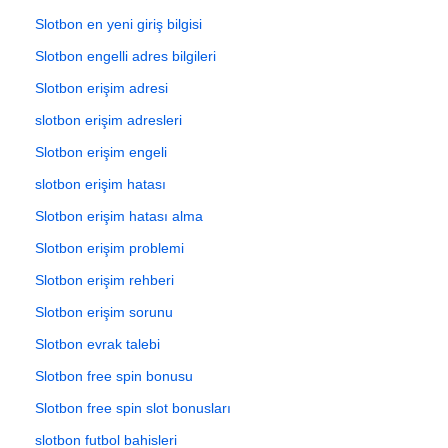
Slotbon en yeni giriş bilgisi
Slotbon engelli adres bilgileri
Slotbon erişim adresi
slotbon erişim adresleri
Slotbon erişim engeli
slotbon erişim hatası
Slotbon erişim hatası alma
Slotbon erişim problemi
Slotbon erişim rehberi
Slotbon erişim sorunu
Slotbon evrak talebi
Slotbon free spin bonusu
Slotbon free spin slot bonusları
slotbon futbol bahisleri