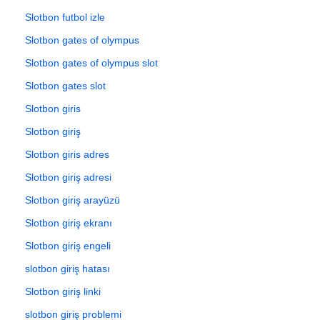
Slotbon futbol izle
Slotbon gates of olympus
Slotbon gates of olympus slot
Slotbon gates slot
Slotbon giris
Slotbon giriş
Slotbon giris adres
Slotbon giriş adresi
Slotbon giriş arayüzü
Slotbon giriş ekranı
Slotbon giriş engeli
slotbon giriş hatası
Slotbon giriş linki
slotbon giriş problemi