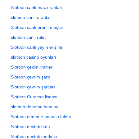
Slotbon canlı maç oranları
slotbon canlı oranlar
Slotbon canlı oranlı maçlar
slotbon canlı rulet
Slotbon canlı yayın erişimi
slotbon casino oyunları
Slotbon çekim limitleri
Slotbon çevrim şartı
Slotbon çevrim şartları
Slotbon Curacao lisansı
slotbon deneme bonusu
Slotbon deneme bonusu talebi
Slotbon destek hattı
Slotbon destek merkezi