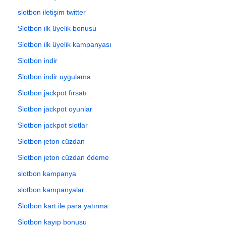
slotbon iletişim twitter
Slotbon ilk üyelik bonusu
Slotbon ilk üyelik kampanyası
Slotbon indir
Slotbon indir uygulama
Slotbon jackpot fırsatı
Slotbon jackpot oyunlar
Slotbon jackpot slotlar
Slotbon jeton cüzdan
Slotbon jeton cüzdan ödeme
slotbon kampanya
slotbon kampanyalar
Slotbon kart ile para yatırma
Slotbon kayıp bonusu