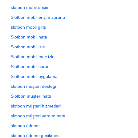
slotbon mobil erişim
Slotbon mobil erişim sorunu
slotbon mobil giriş
Slotbon mobil hata
Slotbon mobil izle
Slotbon mobil maç izle
Slotbon mobil sorun
Slotbon mobil uygulama
slotbon müşteri desteği
Slotbon müşteri hattı
slotbon müşteri hizmetleri
slotbon müşteri yardım hattı
slotbon ödeme
slotbon ödeme gecikmesi