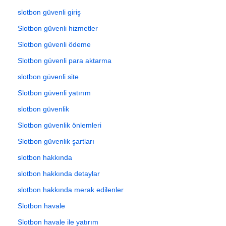
slotbon güvenli giriş
Slotbon güvenli hizmetler
Slotbon güvenli ödeme
Slotbon güvenli para aktarma
slotbon güvenli site
Slotbon güvenli yatırım
slotbon güvenlik
Slotbon güvenlik önlemleri
Slotbon güvenlik şartları
slotbon hakkında
slotbon hakkında detaylar
slotbon hakkında merak edilenler
Slotbon havale
Slotbon havale ile yatırım