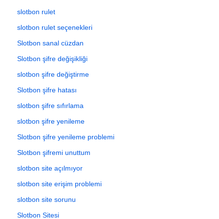
slotbon rulet
slotbon rulet seçenekleri
Slotbon sanal cüzdan
Slotbon şifre değişikliği
slotbon şifre değiştirme
Slotbon şifre hatası
slotbon şifre sıfırlama
slotbon şifre yenileme
Slotbon şifre yenileme problemi
Slotbon şifremi unuttum
slotbon site açılmıyor
slotbon site erişim problemi
slotbon site sorunu
Slotbon Sitesi