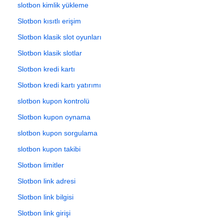
slotbon kimlik yükleme
Slotbon kısıtlı erişim
Slotbon klasik slot oyunları
Slotbon klasik slotlar
Slotbon kredi kartı
Slotbon kredi kartı yatırımı
slotbon kupon kontrolü
Slotbon kupon oynama
slotbon kupon sorgulama
slotbon kupon takibi
Slotbon limitler
Slotbon link adresi
Slotbon link bilgisi
Slotbon link girişi