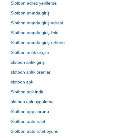
Slotbon adres yenileme
Slotbon anında giriş
Slotbon anında giriş adresi
Slotbon anında giriş linki
Slotbon anında giriş rehberi
Slotbon anlık erişim
slotbon anlık giriş
slotbon anlık oranlar
slotbon apk
Slotbon apk indir
slotbon apk uygulama
Slotbon app sorunu
Slotbon auto rulet
Slotbon auto rulet oyunu