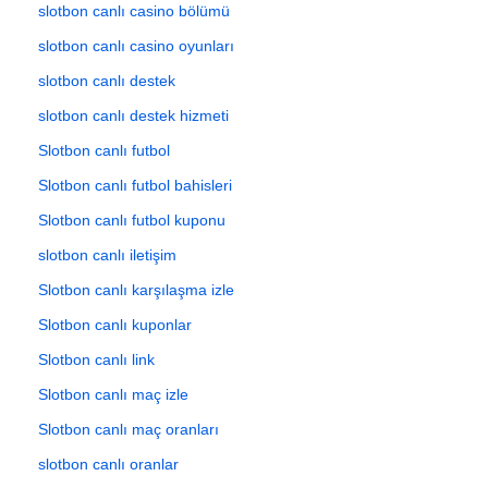
slotbon canlı casino bölümü
slotbon canlı casino oyunları
slotbon canlı destek
slotbon canlı destek hizmeti
Slotbon canlı futbol
Slotbon canlı futbol bahisleri
Slotbon canlı futbol kuponu
slotbon canlı iletişim
Slotbon canlı karşılaşma izle
Slotbon canlı kuponlar
Slotbon canlı link
Slotbon canlı maç izle
Slotbon canlı maç oranları
slotbon canlı oranlar