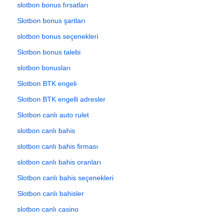
slotbon bonus fırsatları
Slotbon bonus şartları
slotbon bonus seçenekleri
Slotbon bonus talebi
slotbon bonusları
Slotbon BTK engeli
Slotbon BTK engelli adresler
Slotbon canlı auto rulet
slotbon canlı bahis
slotbon canlı bahis firması
slotbon canlı bahis oranları
Slotbon canlı bahis seçenekleri
Slotbon canlı bahisler
slotbon canlı casino