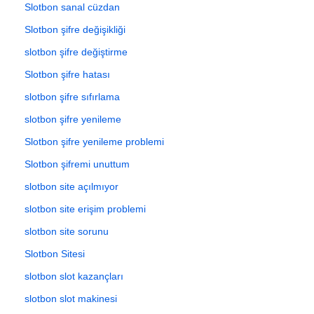
Slotbon sanal cüzdan
Slotbon şifre değişikliği
slotbon şifre değiştirme
Slotbon şifre hatası
slotbon şifre sıfırlama
slotbon şifre yenileme
Slotbon şifre yenileme problemi
Slotbon şifremi unuttum
slotbon site açılmıyor
slotbon site erişim problemi
slotbon site sorunu
Slotbon Sitesi
slotbon slot kazançları
slotbon slot makinesi