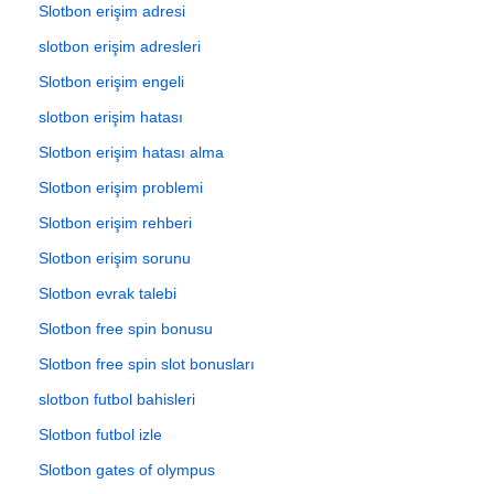
Slotbon erişim adresi
slotbon erişim adresleri
Slotbon erişim engeli
slotbon erişim hatası
Slotbon erişim hatası alma
Slotbon erişim problemi
Slotbon erişim rehberi
Slotbon erişim sorunu
Slotbon evrak talebi
Slotbon free spin bonusu
Slotbon free spin slot bonusları
slotbon futbol bahisleri
Slotbon futbol izle
Slotbon gates of olympus