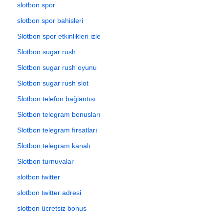
slotbon spor
slotbon spor bahisleri
Slotbon spor etkinlikleri izle
Slotbon sugar rush
Slotbon sugar rush oyunu
Slotbon sugar rush slot
Slotbon telefon bağlantısı
Slotbon telegram bonusları
Slotbon telegram fırsatları
Slotbon telegram kanalı
Slotbon turnuvalar
slotbon twitter
slotbon twitter adresi
slotbon ücretsiz bonus