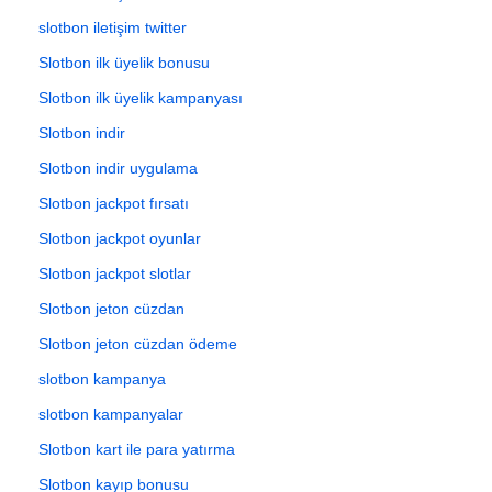
slotbon iletişim twitter
Slotbon ilk üyelik bonusu
Slotbon ilk üyelik kampanyası
Slotbon indir
Slotbon indir uygulama
Slotbon jackpot fırsatı
Slotbon jackpot oyunlar
Slotbon jackpot slotlar
Slotbon jeton cüzdan
Slotbon jeton cüzdan ödeme
slotbon kampanya
slotbon kampanyalar
Slotbon kart ile para yatırma
Slotbon kayıp bonusu