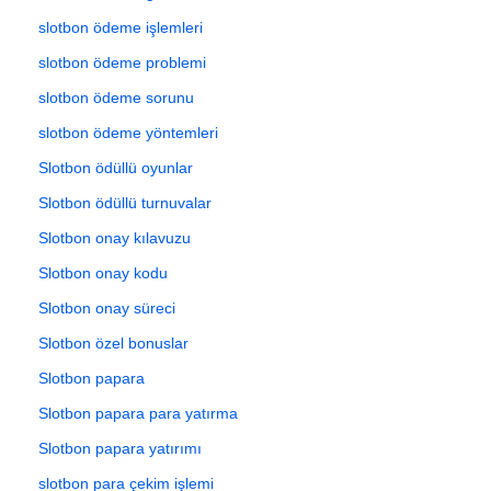
slotbon ödeme işlemleri
slotbon ödeme problemi
slotbon ödeme sorunu
slotbon ödeme yöntemleri
Slotbon ödüllü oyunlar
Slotbon ödüllü turnuvalar
Slotbon onay kılavuzu
Slotbon onay kodu
Slotbon onay süreci
Slotbon özel bonuslar
Slotbon papara
Slotbon papara para yatırma
Slotbon papara yatırımı
slotbon para çekim işlemi