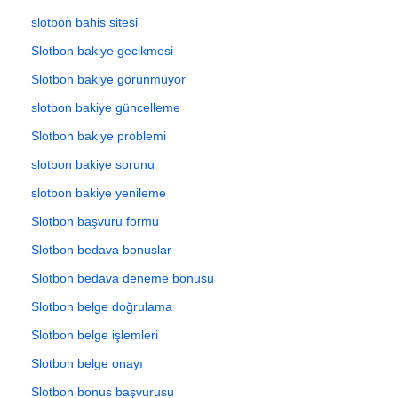
slotbon bahis sitesi
Slotbon bakiye gecikmesi
Slotbon bakiye görünmüyor
slotbon bakiye güncelleme
Slotbon bakiye problemi
slotbon bakiye sorunu
slotbon bakiye yenileme
Slotbon başvuru formu
Slotbon bedava bonuslar
Slotbon bedava deneme bonusu
Slotbon belge doğrulama
Slotbon belge işlemleri
Slotbon belge onayı
Slotbon bonus başvurusu