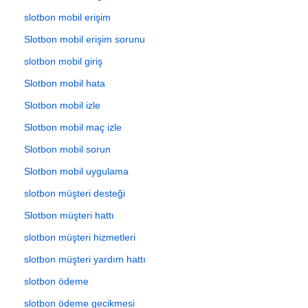
slotbon mobil erişim
Slotbon mobil erişim sorunu
slotbon mobil giriş
Slotbon mobil hata
Slotbon mobil izle
Slotbon mobil maç izle
Slotbon mobil sorun
Slotbon mobil uygulama
slotbon müşteri desteği
Slotbon müşteri hattı
slotbon müşteri hizmetleri
slotbon müşteri yardım hattı
slotbon ödeme
slotbon ödeme gecikmesi