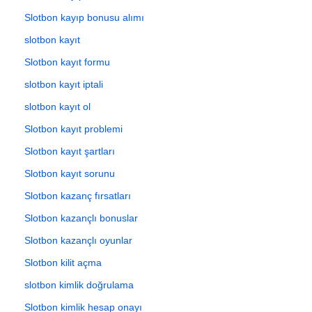
Slotbon kayıp bonusu alımı
slotbon kayıt
Slotbon kayıt formu
slotbon kayıt iptali
slotbon kayıt ol
Slotbon kayıt problemi
Slotbon kayıt şartları
Slotbon kayıt sorunu
Slotbon kazanç fırsatları
Slotbon kazançlı bonuslar
Slotbon kazançlı oyunlar
Slotbon kilit açma
slotbon kimlik doğrulama
Slotbon kimlik hesap onayı