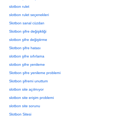
slotbon rulet
slotbon rulet seçenekleri
Slotbon sanal cüzdan
Slotbon şifre değişikliği
slotbon şifre değiştirme
Slotbon şifre hatası
slotbon şifre sıfırlama
slotbon şifre yenileme
Slotbon şifre yenileme problemi
Slotbon şifremi unuttum
slotbon site açılmıyor
slotbon site erişim problemi
slotbon site sorunu
Slotbon Sitesi