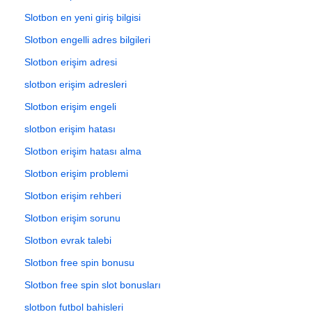
Slotbon en yeni giriş bilgisi
Slotbon engelli adres bilgileri
Slotbon erişim adresi
slotbon erişim adresleri
Slotbon erişim engeli
slotbon erişim hatası
Slotbon erişim hatası alma
Slotbon erişim problemi
Slotbon erişim rehberi
Slotbon erişim sorunu
Slotbon evrak talebi
Slotbon free spin bonusu
Slotbon free spin slot bonusları
slotbon futbol bahisleri