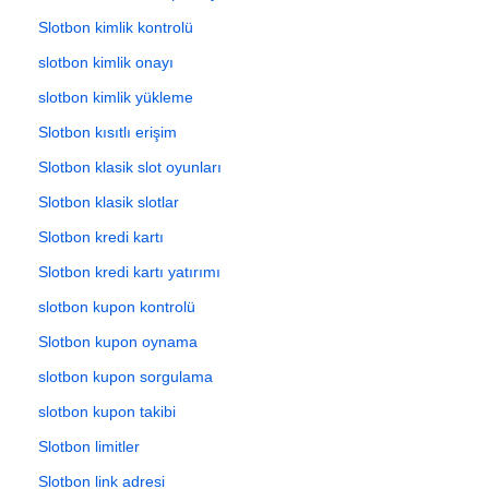
Slotbon kimlik kontrolü
slotbon kimlik onayı
slotbon kimlik yükleme
Slotbon kısıtlı erişim
Slotbon klasik slot oyunları
Slotbon klasik slotlar
Slotbon kredi kartı
Slotbon kredi kartı yatırımı
slotbon kupon kontrolü
Slotbon kupon oynama
slotbon kupon sorgulama
slotbon kupon takibi
Slotbon limitler
Slotbon link adresi