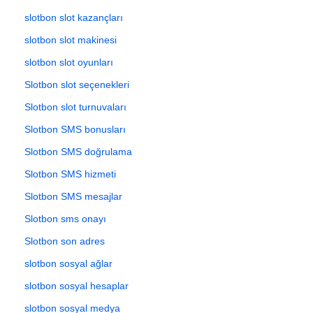
slotbon slot kazançları
slotbon slot makinesi
slotbon slot oyunları
Slotbon slot seçenekleri
Slotbon slot turnuvaları
Slotbon SMS bonusları
Slotbon SMS doğrulama
Slotbon SMS hizmeti
Slotbon SMS mesajlar
Slotbon sms onayı
Slotbon son adres
slotbon sosyal ağlar
slotbon sosyal hesaplar
slotbon sosyal medya