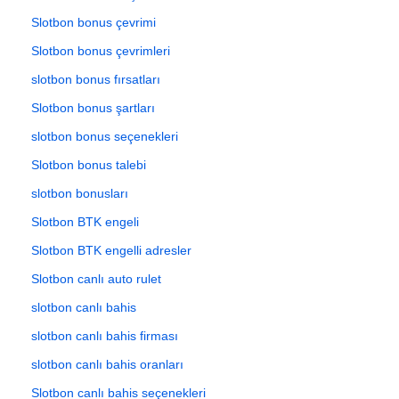
Slotbon bonus çevrimi
Slotbon bonus çevrimleri
slotbon bonus fırsatları
Slotbon bonus şartları
slotbon bonus seçenekleri
Slotbon bonus talebi
slotbon bonusları
Slotbon BTK engeli
Slotbon BTK engelli adresler
Slotbon canlı auto rulet
slotbon canlı bahis
slotbon canlı bahis firması
slotbon canlı bahis oranları
Slotbon canlı bahis seçenekleri