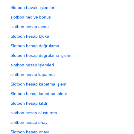
Slotbon havale işlemleri
slotbon hediye bonus
slotbon hesap açma
Slotbon hesap bloke
Slotbon hesap doğrulama
Slotbon hesap doğrulama işlemi
slotbon hesap işlemleri
slotbon hesap kapatma
Slotbon hesap kapatma işlemi
Slotbon hesap kapatma talebi
Slotbon hesap kilidi
slotbon hesap oluşturma
slotbon hesap onay
Slotbon hesap onayı