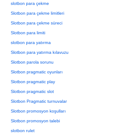
slotbon para çekme
Slotbon para çekme limitleri
Slotbon para çekme süreci
Slotbon para limiti
slotbon para yatırma
Slotbon para yatırma kılavuzu
Slotbon parola sorunu
Slotbon pragmatic oyunları
Slotbon pragmatic play
Slotbon pragmatic slot
Slotbon Pragmatic turnuvalar
Slotbon promosyon koşulları
Slotbon promosyon talebi
slotbon rulet