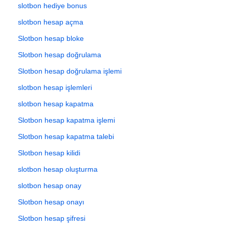
slotbon hediye bonus
slotbon hesap açma
Slotbon hesap bloke
Slotbon hesap doğrulama
Slotbon hesap doğrulama işlemi
slotbon hesap işlemleri
slotbon hesap kapatma
Slotbon hesap kapatma işlemi
Slotbon hesap kapatma talebi
Slotbon hesap kilidi
slotbon hesap oluşturma
slotbon hesap onay
Slotbon hesap onayı
Slotbon hesap şifresi