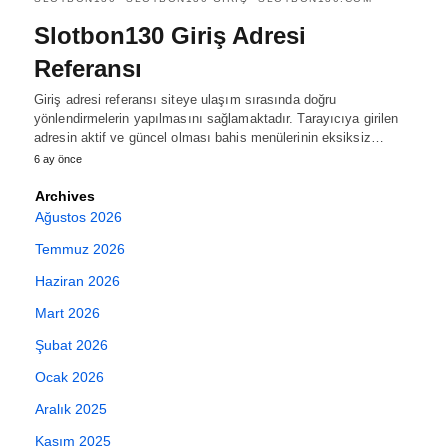
Slotbon130 Giriş Adresi
Referansı
Giriş adresi referansı siteye ulaşım sırasında doğru
yönlendirmelerin yapılmasını sağlamaktadır. Tarayıcıya girilen
adresin aktif ve güncel olması bahis menülerinin eksiksiz…
6 ay önce
Archives
Ağustos 2026
Temmuz 2026
Haziran 2026
Mart 2026
Şubat 2026
Ocak 2026
Aralık 2025
Kasım 2025