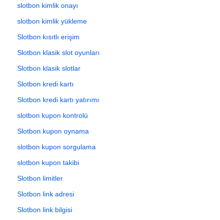
slotbon kimlik onayı
slotbon kimlik yükleme
Slotbon kısıtlı erişim
Slotbon klasik slot oyunları
Slotbon klasik slotlar
Slotbon kredi kartı
Slotbon kredi kartı yatırımı
slotbon kupon kontrolü
Slotbon kupon oynama
slotbon kupon sorgulama
slotbon kupon takibi
Slotbon limitler
Slotbon link adresi
Slotbon link bilgisi