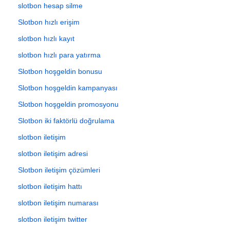
slotbon hesap silme
Slotbon hızlı erişim
slotbon hızlı kayıt
slotbon hızlı para yatırma
Slotbon hoşgeldin bonusu
Slotbon hoşgeldin kampanyası
Slotbon hoşgeldin promosyonu
Slotbon iki faktörlü doğrulama
slotbon iletişim
slotbon iletişim adresi
Slotbon iletişim çözümleri
slotbon iletişim hattı
slotbon iletişim numarası
slotbon iletişim twitter