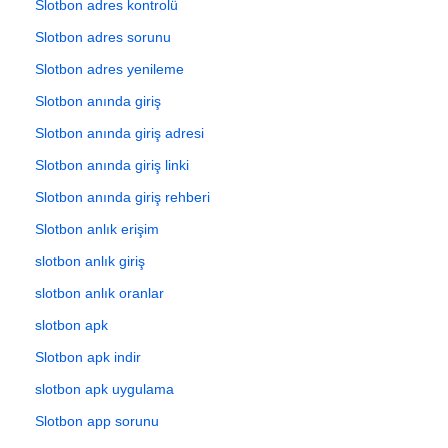
Slotbon adres kontrolü
Slotbon adres sorunu
Slotbon adres yenileme
Slotbon anında giriş
Slotbon anında giriş adresi
Slotbon anında giriş linki
Slotbon anında giriş rehberi
Slotbon anlık erişim
slotbon anlık giriş
slotbon anlık oranlar
slotbon apk
Slotbon apk indir
slotbon apk uygulama
Slotbon app sorunu