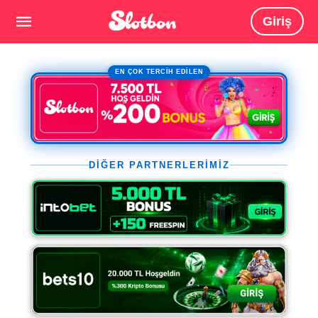
Giriş
EN ÇOK TERCİH EDİLEN
DİĞER PARTNERLERİMİZ