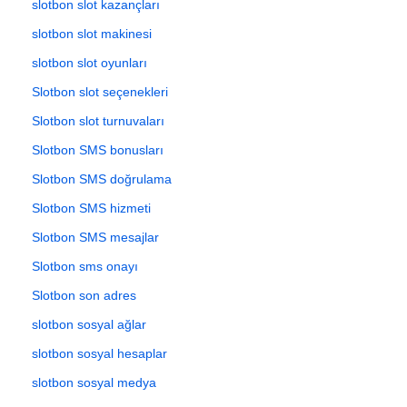
slotbon slot kazançları
slotbon slot makinesi
slotbon slot oyunları
Slotbon slot seçenekleri
Slotbon slot turnuvaları
Slotbon SMS bonusları
Slotbon SMS doğrulama
Slotbon SMS hizmeti
Slotbon SMS mesajlar
Slotbon sms onayı
Slotbon son adres
slotbon sosyal ağlar
slotbon sosyal hesaplar
slotbon sosyal medya