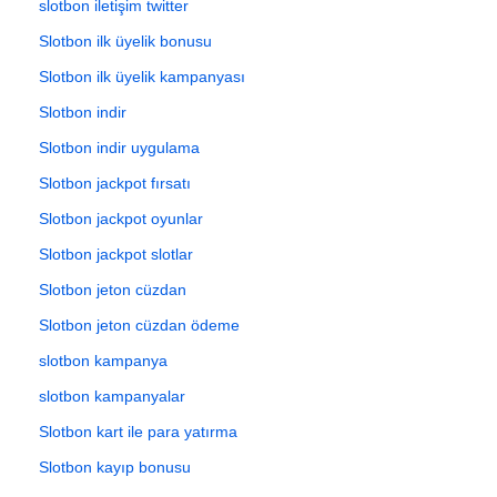
slotbon iletişim twitter
Slotbon ilk üyelik bonusu
Slotbon ilk üyelik kampanyası
Slotbon indir
Slotbon indir uygulama
Slotbon jackpot fırsatı
Slotbon jackpot oyunlar
Slotbon jackpot slotlar
Slotbon jeton cüzdan
Slotbon jeton cüzdan ödeme
slotbon kampanya
slotbon kampanyalar
Slotbon kart ile para yatırma
Slotbon kayıp bonusu