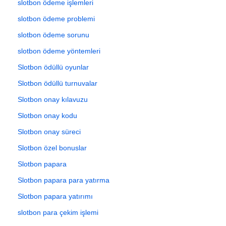
slotbon ödeme işlemleri
slotbon ödeme problemi
slotbon ödeme sorunu
slotbon ödeme yöntemleri
Slotbon ödüllü oyunlar
Slotbon ödüllü turnuvalar
Slotbon onay kılavuzu
Slotbon onay kodu
Slotbon onay süreci
Slotbon özel bonuslar
Slotbon papara
Slotbon papara para yatırma
Slotbon papara yatırımı
slotbon para çekim işlemi