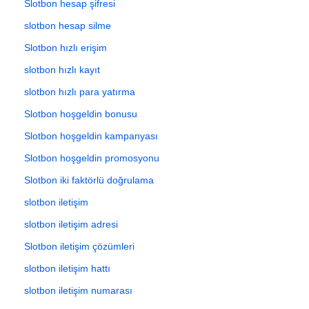
Slotbon hesap şifresi
slotbon hesap silme
Slotbon hızlı erişim
slotbon hızlı kayıt
slotbon hızlı para yatırma
Slotbon hoşgeldin bonusu
Slotbon hoşgeldin kampanyası
Slotbon hoşgeldin promosyonu
Slotbon iki faktörlü doğrulama
slotbon iletişim
slotbon iletişim adresi
Slotbon iletişim çözümleri
slotbon iletişim hattı
slotbon iletişim numarası