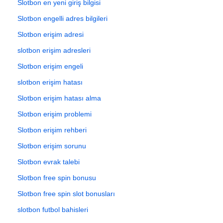
Slotbon en yeni giriş bilgisi
Slotbon engelli adres bilgileri
Slotbon erişim adresi
slotbon erişim adresleri
Slotbon erişim engeli
slotbon erişim hatası
Slotbon erişim hatası alma
Slotbon erişim problemi
Slotbon erişim rehberi
Slotbon erişim sorunu
Slotbon evrak talebi
Slotbon free spin bonusu
Slotbon free spin slot bonusları
slotbon futbol bahisleri