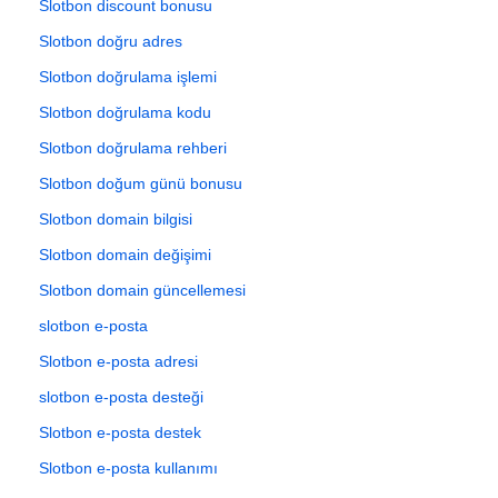
Slotbon discount bonusu
Slotbon doğru adres
Slotbon doğrulama işlemi
Slotbon doğrulama kodu
Slotbon doğrulama rehberi
Slotbon doğum günü bonusu
Slotbon domain bilgisi
Slotbon domain değişimi
Slotbon domain güncellemesi
slotbon e-posta
Slotbon e-posta adresi
slotbon e-posta desteği
Slotbon e-posta destek
Slotbon e-posta kullanımı