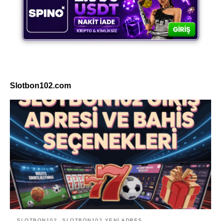
Slotbon102.com
SLOTBON102
SLOTBON102 YENI ADRES