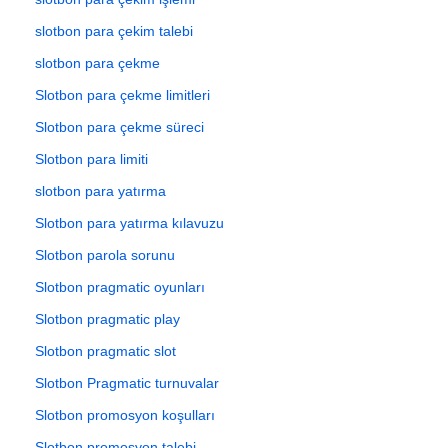
slotbon para çekim talebi
slotbon para çekme
Slotbon para çekme limitleri
Slotbon para çekme süreci
Slotbon para limiti
slotbon para yatırma
Slotbon para yatırma kılavuzu
Slotbon parola sorunu
Slotbon pragmatic oyunları
Slotbon pragmatic play
Slotbon pragmatic slot
Slotbon Pragmatic turnuvalar
Slotbon promosyon koşulları
Slotbon promosyon talebi