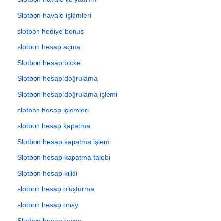
Slotbon havale işlemleri
slotbon hediye bonus
slotbon hesap açma
Slotbon hesap bloke
Slotbon hesap doğrulama
Slotbon hesap doğrulama işlemi
slotbon hesap işlemleri
slotbon hesap kapatma
Slotbon hesap kapatma işlemi
Slotbon hesap kapatma talebi
Slotbon hesap kilidi
slotbon hesap oluşturma
slotbon hesap onay
Slotbon hesap onayı