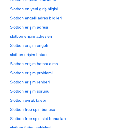
Slotbon en yeni giriş bilgisi
Slotbon engelli adres bilgileri
Slotbon erişim adresi
slotbon erişim adresleri
Slotbon erişim engeli
slotbon erişim hatası
Slotbon erişim hatası alma
Slotbon erişim problemi
Slotbon erişim rehberi
Slotbon erişim sorunu
Slotbon evrak talebi
Slotbon free spin bonusu
Slotbon free spin slot bonusları
slotbon futbol bahisleri