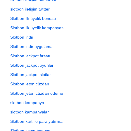
slotbon iletişim twitter
Slotbon ilk üyelik bonusu
Slotbon ilk üyelik kampanyası
Slotbon indir
Slotbon indir uygulama
Slotbon jackpot fırsatı
Slotbon jackpot oyunlar
Slotbon jackpot slotlar
Slotbon jeton cüzdan
Slotbon jeton cüzdan ödeme
slotbon kampanya
slotbon kampanyalar
Slotbon kart ile para yatırma
Slotbon kayıp bonusu