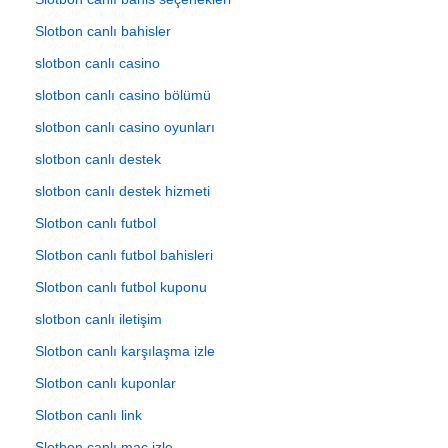
Slotbon canlı bahisler
slotbon canlı casino
slotbon canlı casino bölümü
slotbon canlı casino oyunları
slotbon canlı destek
slotbon canlı destek hizmeti
Slotbon canlı futbol
Slotbon canlı futbol bahisleri
Slotbon canlı futbol kuponu
slotbon canlı iletişim
Slotbon canlı karşılaşma izle
Slotbon canlı kuponlar
Slotbon canlı link
Slotbon canlı maç izle