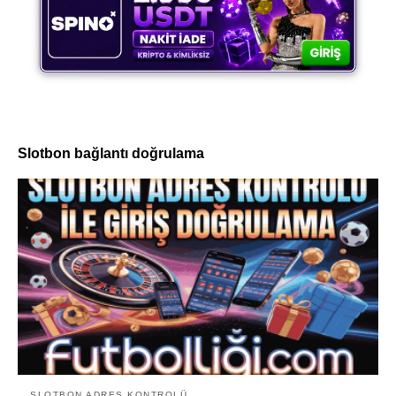
Slotbon bağlantı doğrulama
SLOTBON ADRES KONTROLÜ