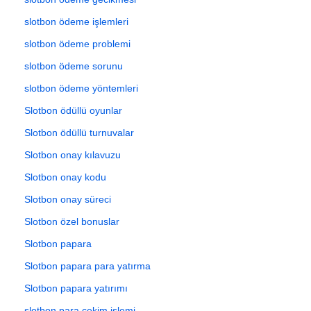
slotbon ödeme işlemleri
slotbon ödeme problemi
slotbon ödeme sorunu
slotbon ödeme yöntemleri
Slotbon ödüllü oyunlar
Slotbon ödüllü turnuvalar
Slotbon onay kılavuzu
Slotbon onay kodu
Slotbon onay süreci
Slotbon özel bonuslar
Slotbon papara
Slotbon papara para yatırma
Slotbon papara yatırımı
slotbon para çekim işlemi