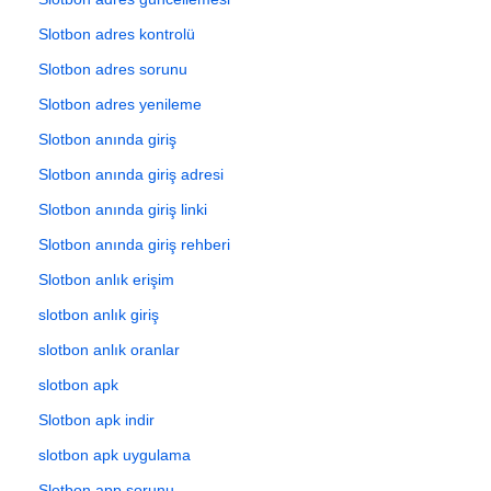
Slotbon adres kontrolü
Slotbon adres sorunu
Slotbon adres yenileme
Slotbon anında giriş
Slotbon anında giriş adresi
Slotbon anında giriş linki
Slotbon anında giriş rehberi
Slotbon anlık erişim
slotbon anlık giriş
slotbon anlık oranlar
slotbon apk
Slotbon apk indir
slotbon apk uygulama
Slotbon app sorunu