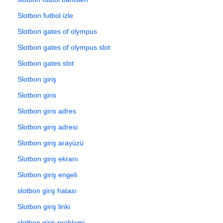
Slotbon futbol izle
Slotbon gates of olympus
Slotbon gates of olympus slot
Slotbon gates slot
Slotbon giriş
Slotbon giris
Slotbon giris adres
Slotbon giriş adresi
Slotbon giriş arayüzü
Slotbon giriş ekranı
Slotbon giriş engeli
slotbon giriş hatası
Slotbon giriş linki
slotbon giriş problemi