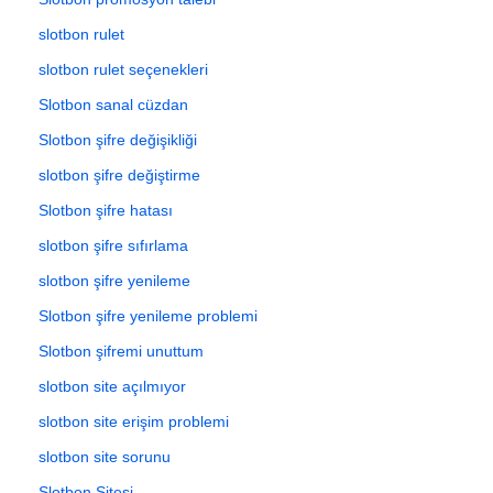
slotbon rulet
slotbon rulet seçenekleri
Slotbon sanal cüzdan
Slotbon şifre değişikliği
slotbon şifre değiştirme
Slotbon şifre hatası
slotbon şifre sıfırlama
slotbon şifre yenileme
Slotbon şifre yenileme problemi
Slotbon şifremi unuttum
slotbon site açılmıyor
slotbon site erişim problemi
slotbon site sorunu
Slotbon Sitesi