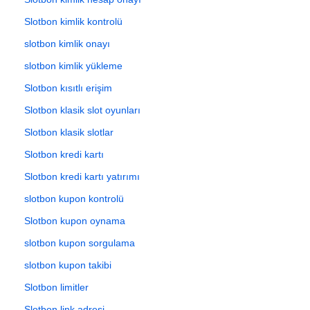
Slotbon kimlik kontrolü
slotbon kimlik onayı
slotbon kimlik yükleme
Slotbon kısıtlı erişim
Slotbon klasik slot oyunları
Slotbon klasik slotlar
Slotbon kredi kartı
Slotbon kredi kartı yatırımı
slotbon kupon kontrolü
Slotbon kupon oynama
slotbon kupon sorgulama
slotbon kupon takibi
Slotbon limitler
Slotbon link adresi