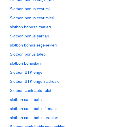
Slotbon bonus çevrimi
Slotbon bonus çevrimleri
slotbon bonus fırsatları
Slotbon bonus şartları
slotbon bonus seçenekleri
Slotbon bonus talebi
slotbon bonusları
Slotbon BTK engeli
Slotbon BTK engelli adresler
Slotbon canlı auto rulet
slotbon canlı bahis
slotbon canlı bahis firması
slotbon canlı bahis oranları
Slotbon canlı bahis seçenekleri