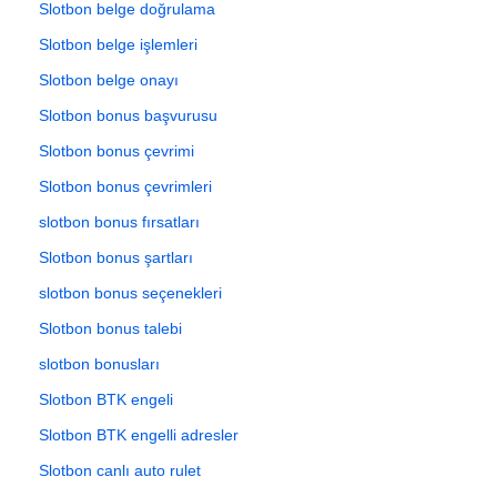
Slotbon belge doğrulama
Slotbon belge işlemleri
Slotbon belge onayı
Slotbon bonus başvurusu
Slotbon bonus çevrimi
Slotbon bonus çevrimleri
slotbon bonus fırsatları
Slotbon bonus şartları
slotbon bonus seçenekleri
Slotbon bonus talebi
slotbon bonusları
Slotbon BTK engeli
Slotbon BTK engelli adresler
Slotbon canlı auto rulet