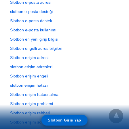
Slotbon e-posta adresi
slotbon e-posta desteği
Slotbon e-posta destek
Slotbon e-posta kullanımı
Slotbon en yeni giriş bilgisi
Slotbon engelli adres bilgileri
Slotbon erişim adresi
slotbon erişim adresleri
Slotbon erişim engeli
slotbon erişim hatası
Slotbon erişim hatası alma
Slotbon erişim problemi
Slotbon erişim rehberi
Slotbon Giriş Yap
Slotbon erişim sorunu