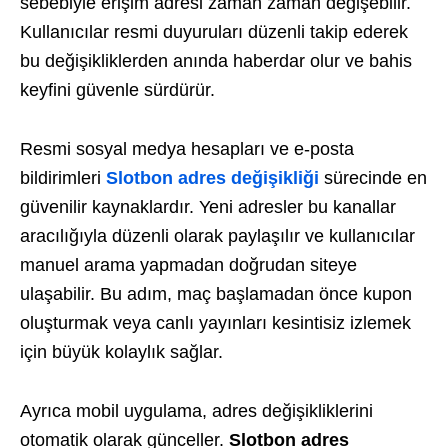
sebebiyle erişim adresi zaman zaman değişebilir.
Kullanıcılar resmi duyuruları düzenli takip ederek
bu değişikliklerden anında haberdar olur ve bahis
keyfini güvenle sürdürür.
Resmi sosyal medya hesapları ve e-posta
bildirimleri
Slotbon adres değişikliği
sürecinde en
güvenilir kaynaklardır. Yeni adresler bu kanallar
aracılığıyla düzenli olarak paylaşılır ve kullanıcılar
manuel arama yapmadan doğrudan siteye
ulaşabilir. Bu adım, maç başlamadan önce kupon
oluşturmak veya canlı yayınları kesintisiz izlemek
için büyük kolaylık sağlar.
Ayrıca mobil uygulama, adres değişikliklerini
otomatik olarak günceller.
Slotbon adres