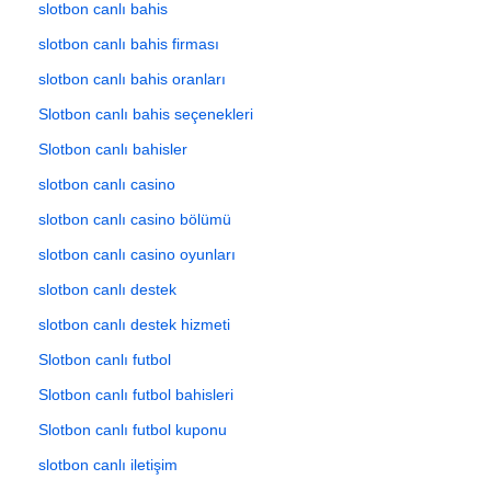
slotbon canlı bahis
slotbon canlı bahis firması
slotbon canlı bahis oranları
Slotbon canlı bahis seçenekleri
Slotbon canlı bahisler
slotbon canlı casino
slotbon canlı casino bölümü
slotbon canlı casino oyunları
slotbon canlı destek
slotbon canlı destek hizmeti
Slotbon canlı futbol
Slotbon canlı futbol bahisleri
Slotbon canlı futbol kuponu
slotbon canlı iletişim