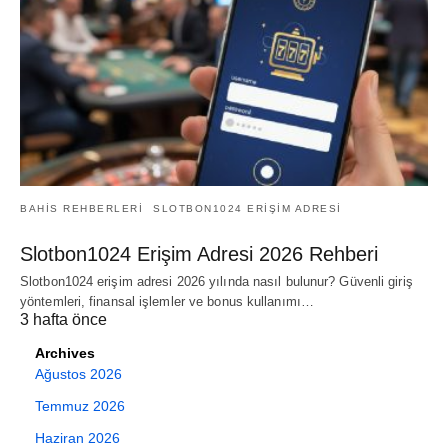
BAHIS REHBERLERI
SLOTBON1024 ERIŞIM ADRESI
Slotbon1024 Erişim Adresi 2026 Rehberi
Slotbon1024 erişim adresi 2026 yılında nasıl bulunur? Güvenli giriş
yöntemleri, finansal işlemler ve bonus kullanımı…
3 hafta önce
Archives
Ağustos 2026
Temmuz 2026
Haziran 2026