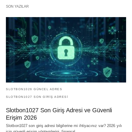
SON YAZILAR
SLOTBON1026 GÜNCEL ADRES
SLOTBON1027 SON GIRIŞ ADRESI
Slotbon1027 Son Giriş Adresi ve Güvenli
Erişim 2026
Slotbon1027 son giriş adresi bilgilerine mi ihtiyacınız var? 2026 yılı
için güvenli erişim yöntemlerini, finansal…