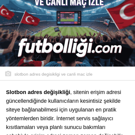
slotbon adres degisikligi ve canli mac izle
Slotbon adres değişikliği
, sitenin erişim adresi
güncellendiğinde kullanıcıların kesintisiz şekilde
siteye bağlanabilmesi için uygulanan en pratik
yöntemlerden biridir. İnternet servis sağlayıcı
kısıtlamaları veya planlı sunucu bakımları