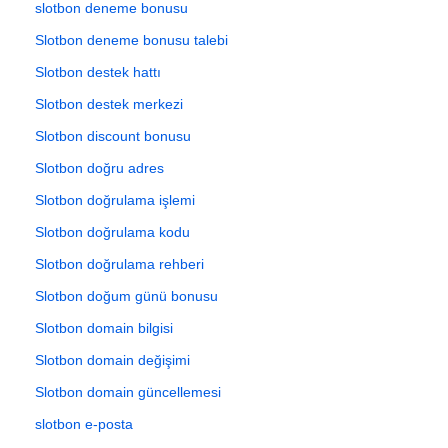
slotbon deneme bonusu
Slotbon deneme bonusu talebi
Slotbon destek hattı
Slotbon destek merkezi
Slotbon discount bonusu
Slotbon doğru adres
Slotbon doğrulama işlemi
Slotbon doğrulama kodu
Slotbon doğrulama rehberi
Slotbon doğum günü bonusu
Slotbon domain bilgisi
Slotbon domain değişimi
Slotbon domain güncellemesi
slotbon e-posta