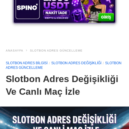
ANASAYFA
SLOTBON ADRES GÜNCELLEME
SLOTBON ADRES BILGISI
SLOTBON ADRES DEĞIŞIKLIĞI
SLOTBON
ADRES GÜNCELLEME
Slotbon Adres Değişikliği
Ve Canlı Maç İzle