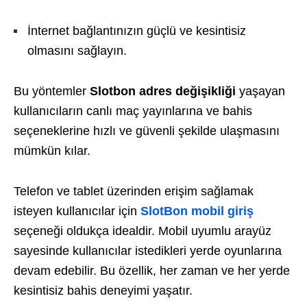
İnternet bağlantınızın güçlü ve kesintisiz
olmasını sağlayın.
Bu yöntemler
Slotbon adres değişikliği
yaşayan
kullanıcıların canlı maç yayınlarına ve bahis
seçeneklerine hızlı ve güvenli şekilde ulaşmasını
mümkün kılar.
Telefon ve tablet üzerinden erişim sağlamak
isteyen kullanıcılar için
SlotBon mobil giriş
seçeneği oldukça idealdir. Mobil uyumlu arayüz
sayesinde kullanıcılar istedikleri yerde oyunlarına
devam edebilir. Bu özellik, her zaman ve her yerde
kesintisiz bahis deneyimi yaşatır.