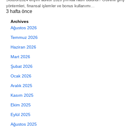
yöntemleri, finansal işlemler ve bonus kullanımı…
3 hafta önce
Archives
Ağustos 2026
Temmuz 2026
Haziran 2026
Mart 2026
Şubat 2026
Ocak 2026
Aralık 2025
Kasım 2025
Ekim 2025
Eylül 2025
Ağustos 2025