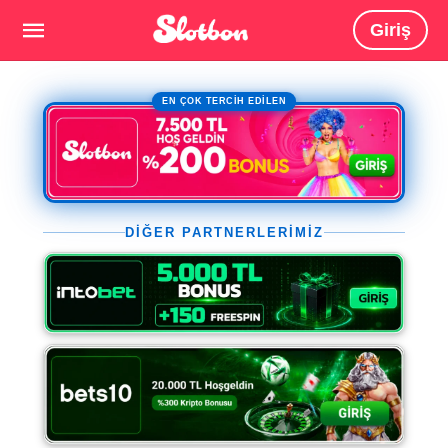
Giriş
EN ÇOK TERCİH EDİLEN
DİĞER PARTNERLERİMİZ