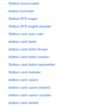
Slotbon bonus talebi
slotbon bonusları
Slotbon BTK engeli
Slotbon BTK engelli adresler
Slotbon canlı auto rulet
slotbon canlı bahis
slotbon canlı bahis firması
slotbon canlı bahis oranları
Slotbon canlı bahis seçenekleri
Slotbon canlı bahisler
slotbon canlı casino
slotbon canlı casino bölümü
slotbon canlı casino oyunları
slotbon canlı destek