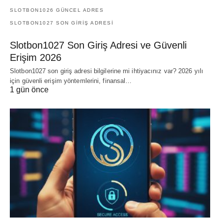
SLOTBON1026 GÜNCEL ADRES
SLOTBON1027 SON GIRIŞ ADRESI
Slotbon1027 Son Giriş Adresi ve Güvenli
Erişim 2026
Slotbon1027 son giriş adresi bilgilerine mi ihtiyacınız var? 2026 yılı
için güvenli erişim yöntemlerini, finansal…
1 gün önce