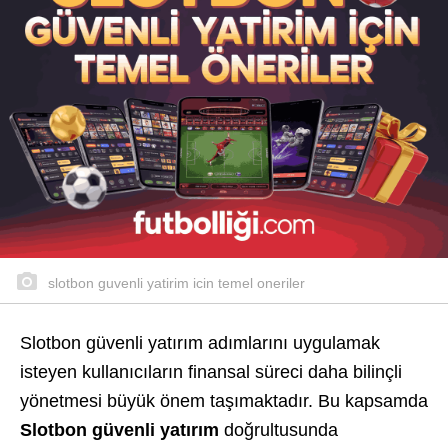
slotbon guvenli yatirim icin temel oneriler
Slotbon güvenli yatırım adımlarını uygulamak
isteyen kullanıcıların finansal süreci daha bilinçli
yönetmesi büyük önem taşımaktadır. Bu kapsamda
Slotbon güvenli yatırım
doğrultusunda