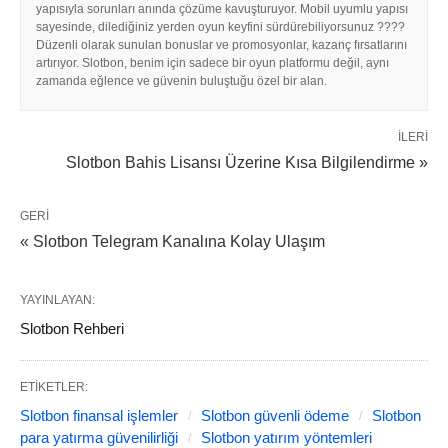
yapısıyla sorunları anında çözüme kavuşturuyor. Mobil uyumlu yapısı
sayesinde, dilediğiniz yerden oyun keyfini sürdürebiliyorsunuz ????
Düzenli olarak sunulan bonuslar ve promosyonlar, kazanç fırsatlarını
artırıyor. Slotbon, benim için sadece bir oyun platformu değil, aynı
zamanda eğlence ve güvenin buluştuğu özel bir alan.
İLERI
Slotbon Bahis Lisansı Üzerine Kısa Bilgilendirme »
GERI
« Slotbon Telegram Kanalına Kolay Ulaşım
YAYINLAYAN:
Slotbon Rehberi
ETIKETLER:
Slotbon finansal işlemler
Slotbon güvenli ödeme
Slotbon
para yatırma güvenilirliği
Slotbon yatırım yöntemleri