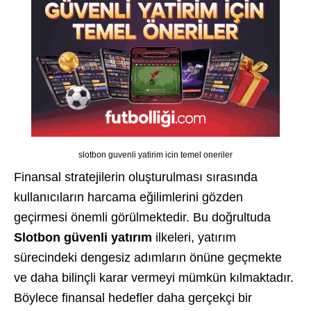
slotbon guvenli yatirim icin temel oneriler
Finansal stratejilerin oluşturulması sırasında
kullanıcıların harcama eğilimlerini gözden
geçirmesi önemli görülmektedir. Bu doğrultuda
Slotbon güvenli yatırım
ilkeleri, yatırım
sürecindeki dengesiz adımların önüne geçmekte
ve daha bilinçli karar vermeyi mümkün kılmaktadır.
Böylece finansal hedefler daha gerçekçi bir