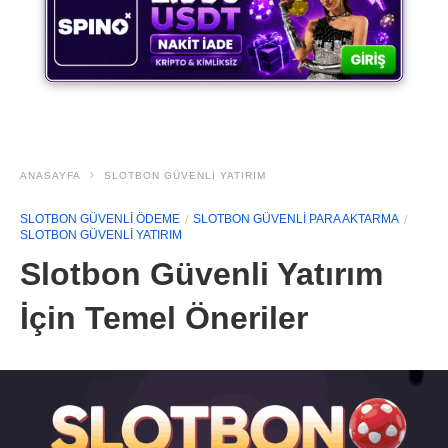
ANASAYFA
SLOTBON GÜVENLI YATIRIM
SLOTBON GÜVENLI ÖDEME
SLOTBON GÜVENLI PARA AKTARMA
SLOTBON GÜVENLI YATIRIM
Slotbon Güvenli Yatırım
İçin Temel Öneriler