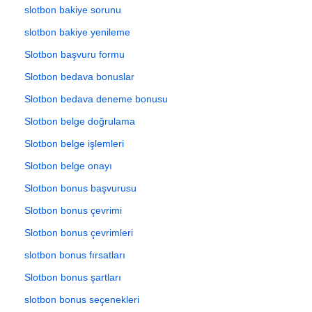
slotbon bakiye sorunu
slotbon bakiye yenileme
Slotbon başvuru formu
Slotbon bedava bonuslar
Slotbon bedava deneme bonusu
Slotbon belge doğrulama
Slotbon belge işlemleri
Slotbon belge onayı
Slotbon bonus başvurusu
Slotbon bonus çevrimi
Slotbon bonus çevrimleri
slotbon bonus fırsatları
Slotbon bonus şartları
slotbon bonus seçenekleri