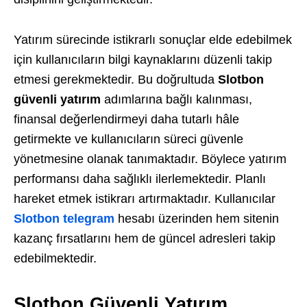
Yatırım sürecinde istikrarlı sonuçlar elde edebilmek
için kullanıcıların bilgi kaynaklarını düzenli takip
etmesi gerekmektedir. Bu doğrultuda
Slotbon
güvenli yatırım
adımlarına bağlı kalınması,
finansal değerlendirmeyi daha tutarlı hâle
getirmekte ve kullanıcıların süreci güvenle
yönetmesine olanak tanımaktadır. Böylece yatırım
performansı daha sağlıklı ilerlemektedir. Planlı
hareket etmek istikrarı artırmaktadır.
Kullanıcılar
Slotbon telegram
hesabı üzerinden hem sitenin
kazanç fırsatlarını hem de güncel adresleri takip
edebilmektedir.
Slotbon Güvenli Yatırım