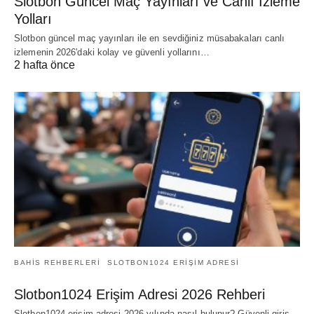
Slotbon Güncel Maç Yayınları ve Canlı İzleme
Yolları
Slotbon güncel maç yayınları ile en sevdiğiniz müsabakaları canlı
izlemenin 2026'daki kolay ve güvenli yollarını…
2 hafta önce
BAHIS REHBERLERI
SLOTBON1024 ERIŞIM ADRESI
Slotbon1024 Erişim Adresi 2026 Rehberi
Slotbon1024 erişim adresi 2026 yılında nasıl bulunur? Güvenli giriş