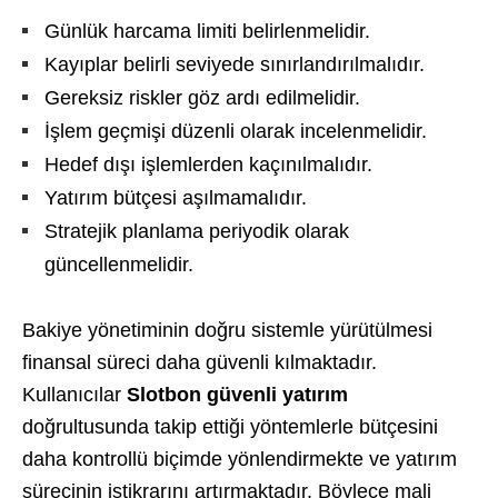
Günlük harcama limiti belirlenmelidir.
Kayıplar belirli seviyede sınırlandırılmalıdır.
Gereksiz riskler göz ardı edilmelidir.
İşlem geçmişi düzenli olarak incelenmelidir.
Hedef dışı işlemlerden kaçınılmalıdır.
Yatırım bütçesi aşılmamalıdır.
Stratejik planlama periyodik olarak
güncellenmelidir.
Bakiye yönetiminin doğru sistemle yürütülmesi
finansal süreci daha güvenli kılmaktadır.
Kullanıcılar
Slotbon güvenli yatırım
doğrultusunda takip ettiği yöntemlerle bütçesini
daha kontrollü biçimde yönlendirmekte ve yatırım
sürecinin istikrarını artırmaktadır. Böylece mali