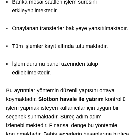
Banka mesai saatleri işlem süresini
etkileyebilmektedir.
Onaylanan transferler bakiyeye yansıtılmaktadır.
Tüm işlemler kayıt altında tutulmaktadır.
İşlem durumu panel üzerinden takip
edilebilmektedir.
Bu ayrıntılar yöntemin düzenli yapısını ortaya
koymaktadır.
Slotbon havale ile yatırım
kontrollü
işlem yapmak isteyen kullanıcılar için uygun bir
seçenek sunmaktadır. Süreç adım adım
izlenebilmektedir. Finansal denge bu yöntemle
korunmaktadır. Bahis severlerin hesaplarına hızlıca