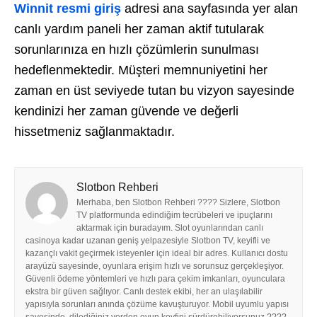
Winnit resmi giriş
adresi ana sayfasında yer alan
canlı yardım paneli her zaman aktif tutularak
sorunlarınıza en hızlı çözümlerin sunulması
hedeflenmektedir. Müşteri memnuniyetini her
zaman en üst seviyede tutan bu vizyon sayesinde
kendinizi her zaman güvende ve değerli
hissetmeniz sağlanmaktadır.
Slotbon Rehberi
Merhaba, ben Slotbon Rehberi ???? Sizlere, Slotbon
TV platformunda edindiğim tecrübeleri ve ipuçlarını
aktarmak için buradayım. Slot oyunlarından canlı
casinoya kadar uzanan geniş yelpazesiyle Slotbon TV, keyifli ve
kazançlı vakit geçirmek isteyenler için ideal bir adres. Kullanıcı dostu
arayüzü sayesinde, oyunlara erişim hızlı ve sorunsuz gerçekleşiyor.
Güvenli ödeme yöntemleri ve hızlı para çekim imkanları, oyunculara
ekstra bir güven sağlıyor. Canlı destek ekibi, her an ulaşılabilir
yapısıyla sorunları anında çözüme kavuşturuyor. Mobil uyumlu yapısı