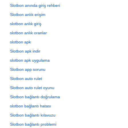
Slotbon anında giriş rehberi
Slotbon anlık erişim
slotbon anlık giriş
slotbon anlık oranlar
slotbon apk
Slotbon apk indir
slotbon apk uygulama
Slotbon app sorunu
Slotbon auto rulet
Slotbon auto rulet oyunu
Slotbon bağlantı doğrulama
slotbon bağlantı hatası
Slotbon bağlantı kılavuzu
Slotbon bağlantı problemi