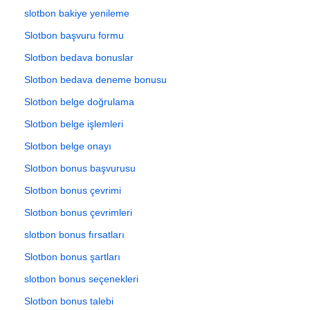
slotbon bakiye yenileme
Slotbon başvuru formu
Slotbon bedava bonuslar
Slotbon bedava deneme bonusu
Slotbon belge doğrulama
Slotbon belge işlemleri
Slotbon belge onayı
Slotbon bonus başvurusu
Slotbon bonus çevrimi
Slotbon bonus çevrimleri
slotbon bonus fırsatları
Slotbon bonus şartları
slotbon bonus seçenekleri
Slotbon bonus talebi