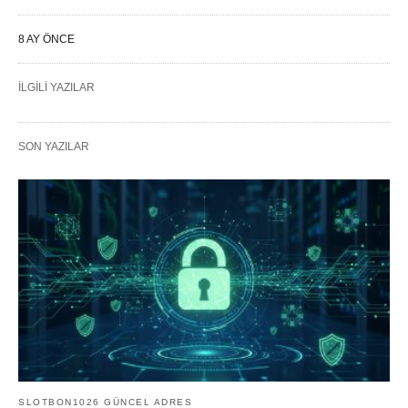
8 AY ÖNCE
İLGILI YAZILAR
SON YAZILAR
SLOTBON1026 GÜNCEL ADRES