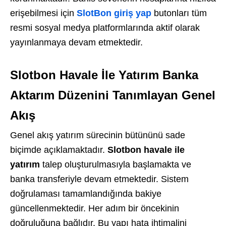
erişebilmesi için
SlotBon giriş yap
butonları tüm
resmi sosyal medya platformlarında aktif olarak
yayınlanmaya devam etmektedir.
Slotbon Havale İle Yatırım Banka
Aktarım Düzenini Tanımlayan Genel
Akış
Genel akış yatırım sürecinin bütününü sade
biçimde açıklamaktadır.
Slotbon havale ile
yatırım
talep oluşturulmasıyla başlamakta ve
banka transferiyle devam etmektedir. Sistem
doğrulaması tamamlandığında bakiye
güncellenmektedir. Her adım bir öncekinin
doğruluğuna bağlıdır. Bu yapı hata ihtimalini