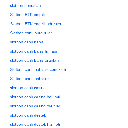
slotbon bonusları
Slotbon BTK engeli
Slotbon BTK engelli adresler
Slotbon canlı auto rulet
slotbon canlı bahis
slotbon canlı bahis firması
slotbon canlı bahis oranları
Slotbon canlı bahis seçenekleri
Slotbon canlı bahisler
slotbon canlı casino
slotbon canlı casino bölümü
slotbon canlı casino oyunları
slotbon canlı destek
slotbon canlı destek hizmeti