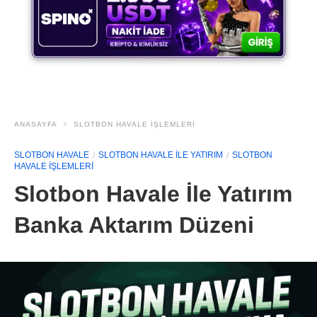
ANASAYFA
SLOTBON HAVALE IŞLEMLERI
SLOTBON HAVALE
SLOTBON HAVALE ILE YATIRIM
SLOTBON
HAVALE IŞLEMLERI
Slotbon Havale İle Yatırım
Banka Aktarım Düzeni