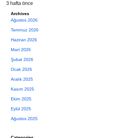
3 hafta önce
Archives
Ağustos 2026
Temmuz 2026
Haziran 2026
Mart 2026
Şubat 2026
Ocak 2026
Aralık 2025
Kasım 2025
Ekim 2025
Eylül 2025
Ağustos 2025
Categories