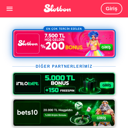
Giriş
EN ÇOK TERCİH EDİLEN
DİĞER PARTNERLERİMİZ