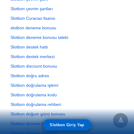
Slotbon çevrim şartları
Slotbon Curacao lisansı
slotbon deneme bonusu
Slotbon deneme bonusu talebi
Slotbon destek hattı
Slotbon destek merkezi
Slotbon discount bonusu
Slotbon doğru adres
Slotbon doğrulama işlemi
Slotbon doğrulama kodu
Slotbon doğrulama rehberi
Slotbon doğum günü bonusu
Slotbon domain bilgisi
Slotbon Giriş Yap
Slotbon domain değişimi