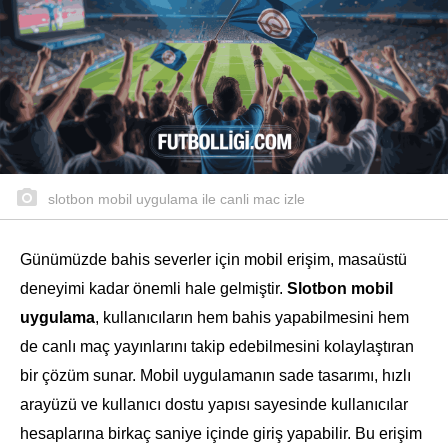
slotbon mobil uygulama ile canli mac izle
Günümüzde bahis severler için mobil erişim, masaüstü
deneyimi kadar önemli hale gelmiştir.
Slotbon mobil
uygulama
, kullanıcıların hem bahis yapabilmesini hem
de canlı maç yayınlarını takip edebilmesini kolaylaştıran
bir çözüm sunar. Mobil uygulamanın sade tasarımı, hızlı
arayüzü ve kullanıcı dostu yapısı sayesinde kullanıcılar
hesaplarına birkaç saniye içinde giriş yapabilir. Bu erişim