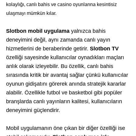
kolaylığı, canlı bahis ve casino oyunlarına kesintisiz
ulaşmayı mümkün kılar.
Slotbon mobil uygulama
yalnızca bahis
deneyimini değil, aynı zamanda canlı yayın
hizmetlerini de beraberinde getirir.
Slotbon TV
özelliği sayesinde kullanıcılar oynadıkları maçları
anlık olarak izleyebilir. Bu özellik, canlı bahis
sırasında kritik bir avantaj sağlar çünkü kullanıcılar
oyunun gidişatını görerek anında stratejik kararlar
alabilir. Özellikle futbol ve basketbol gibi popüler
branşlarda canlı yayınların kalitesi, kullanıcıların
deneyimini güçlendirir.
Mobil uygulamanın öne çıkan bir diğer özelliği ise