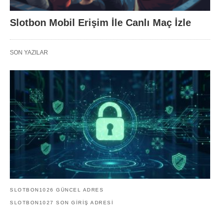
Slotbon Mobil Erişim İle Canlı Maç İzle
SON YAZILAR
SLOTBON1026 GÜNCEL ADRES
SLOTBON1027 SON GIRIŞ ADRESI