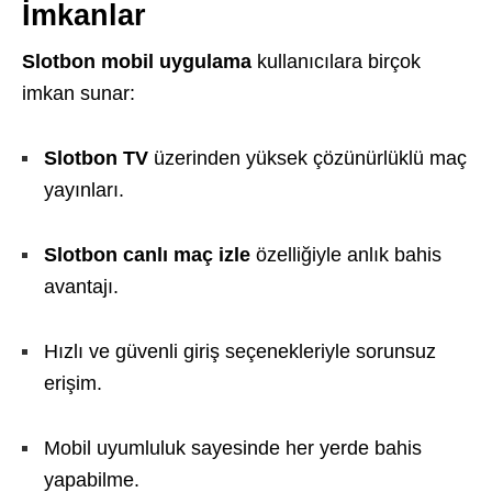
İmkanlar
Slotbon mobil uygulama
kullanıcılara birçok
imkan sunar:
Slotbon TV
üzerinden yüksek çözünürlüklü maç
yayınları.
Slotbon canlı maç izle
özelliğiyle anlık bahis
avantajı.
Hızlı ve güvenli giriş seçenekleriyle sorunsuz
erişim.
Mobil uyumluluk sayesinde her yerde bahis
yapabilme.