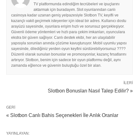
TV platformunda edindiğim tecrübeleri ve ipuçlarını
aktarmak için buradayım. Slot oyunlarından canlı
casinoya kadar uzanan geniş yelpazesiyle Slotbon TV, keyifli ve
kazançlı vakit geçirmek isteyenler için ideal bir adres. Kullanıcı dostu
arayüzü sayesinde, oyunlara erişim hızlı ve sorunsuz gerçekleşiyor.
Güvenli ödeme yöntemleri ve hızlı para çekim imkanları, oyunculara
ekstra bir güven sağlıyor. Canlı destek ekibi, her an ulaşılabilir
yapısıyla sorunları anında çözüme kavuşturuyor. Mobil uyumlu yapısı
sayesinde, dilediğiniz yerden oyun keyfini sürdürebiliyorsunuz ????
Düzenli olarak sunulan bonuslar ve promosyonlar, kazanç fırsatlarını
artırıyor. Slotbon, benim için sadece bir oyun platformu değil, aynı
zamanda eğlence ve güvenin buluştuğu özel bir alan.
İLERI
Slotbon Bonusları Nasıl Talep Edilir? »
GERI
« Slotbon Canlı Bahis Seçenekleri İle Anlık Oranlar
YAYINLAYAN: