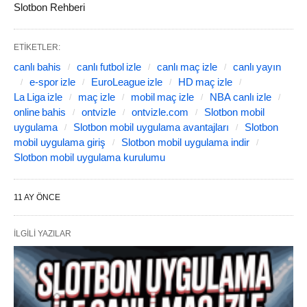
Slotbon Rehberi
ETIKETLER:
canlı bahis
canlı futbol izle
canlı maç izle
canlı yayın
e‑spor izle
EuroLeague izle
HD maç izle
La Liga izle
maç izle
mobil maç izle
NBA canlı izle
online bahis
ontvizle
ontvizle.com
Slotbon mobil
uygulama
Slotbon mobil uygulama avantajları
Slotbon
mobil uygulama giriş
Slotbon mobil uygulama indir
Slotbon mobil uygulama kurulumu
11 AY ÖNCE
İLGILI YAZILAR