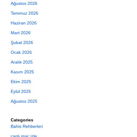
Ağustos 2026
Temmuz 2026
Haziran 2026
Mart 2026
Şubat 2026
Ocak 2026
Aralık 2025
Kasım 2025
Ekim 2025
Eylül 2025
Ağustos 2025
Categories
Bahis Rehberleri
canlı maç izle