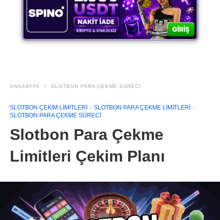
ANASAYFA
SLOTBON PARA ÇEKME SÜRECI
SLOTBON ÇEKIM LIMITLERI
SLOTBON PARA ÇEKME LIMITLERI
SLOTBON PARA ÇEKME SÜRECI
Slotbon Para Çekme
Limitleri Çekim Planı