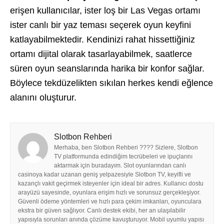
erişen kullanıcılar, ister loş bir Las Vegas ortamı
ister canlı bir yaz teması seçerek oyun keyfini
katlayabilmektedir. Kendinizi rahat hissettiğiniz
ortamı dijital olarak tasarlayabilmek, saatlerce
süren oyun seanslarında harika bir konfor sağlar.
Böylece tekdüzelikten sıkılan herkes kendi eğlence
alanını oluşturur.
Slotbon Rehberi
Merhaba, ben Slotbon Rehberi ???? Sizlere, Slotbon
TV platformunda edindiğim tecrübeleri ve ipuçlarını
aktarmak için buradayım. Slot oyunlarından canlı
casinoya kadar uzanan geniş yelpazesiyle Slotbon TV, keyifli ve
kazançlı vakit geçirmek isteyenler için ideal bir adres. Kullanıcı dostu
arayüzü sayesinde, oyunlara erişim hızlı ve sorunsuz gerçekleşiyor.
Güvenli ödeme yöntemleri ve hızlı para çekim imkanları, oyunculara
ekstra bir güven sağlıyor. Canlı destek ekibi, her an ulaşılabilir
yapısıyla sorunları anında çözüme kavuşturuyor. Mobil uyumlu yapısı