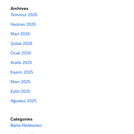
Archives
Temmuz 2026
Haziran 2026
Mart 2026
Şubat 2026
Ocak 2026
Aralık 2025
Kasım 2025
Ekim 2025
Eylül 2025
Ağustos 2025
Categories
Bahis Rehberleri