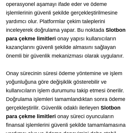
operasyonel aşamayı ifade eder ve ödeme
işlemlerinin güvenli şekilde gerçekleştirilmesine
yardımcı olur. Platformlar çekim taleplerini
inceleyerek doğrulama yapar. Bu noktada
Slotbon
para çekme limitleri
onay yapısı kullanıcıların
kazançlarını güvenli şekilde almasını sağlayan
önemli bir güvenlik mekanizması olarak uygulanır.
Onay sürecinin süresi ödeme yöntemine ve işlem
yoğunluğuna göre değişiklik gösterebilir ve
kullanıcıların işlem durumunu takip etmesi önerilir.
Doğrulama işlemleri tamamlandıktan sonra ödeme
gerçekleştirilir. Güvenlik odaklı ilerleyen
Slotbon
para çekme limitleri
onay süreci oyuncuların
finansal işlemlerini güvenli şekilde tamamlamasına