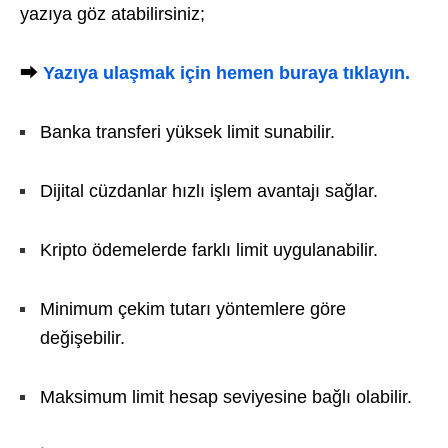
yazıya göz atabilirsiniz;
⮕
Yazıya ulaşmak için hemen buraya tıklayın.
Banka transferi yüksek limit sunabilir.
Dijital cüzdanlar hızlı işlem avantajı sağlar.
Kripto ödemelerde farklı limit uygulanabilir.
Minimum çekim tutarı yöntemlere göre
değişebilir.
Maksimum limit hesap seviyesine bağlı olabilir.