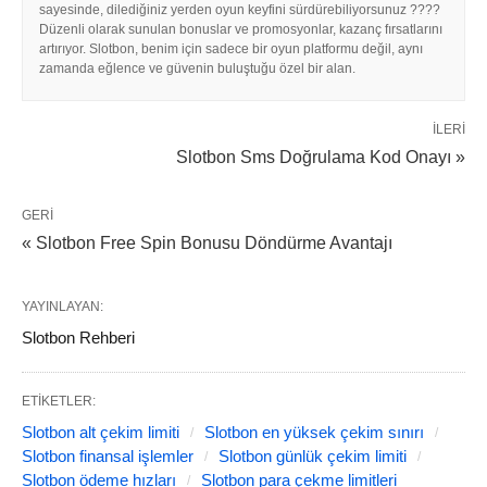
sayesinde, dilediğiniz yerden oyun keyfini sürdürebiliyorsunuz ????
Düzenli olarak sunulan bonuslar ve promosyonlar, kazanç fırsatlarını
artırıyor. Slotbon, benim için sadece bir oyun platformu değil, aynı
zamanda eğlence ve güvenin buluştuğu özel bir alan.
İLERI
Slotbon Sms Doğrulama Kod Onayı »
GERI
« Slotbon Free Spin Bonusu Döndürme Avantajı
YAYINLAYAN:
Slotbon Rehberi
ETIKETLER:
Slotbon alt çekim limiti
Slotbon en yüksek çekim sınırı
Slotbon finansal işlemler
Slotbon günlük çekim limiti
Slotbon ödeme hızları
Slotbon para çekme limitleri