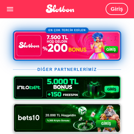
Giriş
EN ÇOK TERCİH EDİLEN
DİĞER PARTNERLERİMİZ