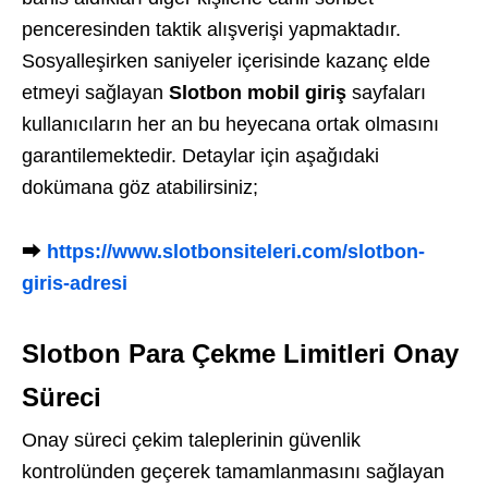
penceresinden taktik alışverişi yapmaktadır.
Sosyalleşirken saniyeler içerisinde kazanç elde
etmeyi sağlayan
Slotbon mobil giriş
sayfaları
kullanıcıların her an bu heyecana ortak olmasını
garantilemektedir. Detaylar için aşağıdaki
dokümana göz atabilirsiniz;
⮕
https://www.slotbonsiteleri.com/slotbon-
giris-adresi
Slotbon Para Çekme Limitleri Onay
Süreci
Onay süreci çekim taleplerinin güvenlik
kontrolünden geçerek tamamlanmasını sağlayan