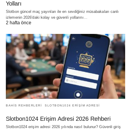
Yolları
Slotbon güncel maç yayınları ile en sevdiğiniz müsabakaları canlı
izlemenin 2026'daki kolay ve güvenli yollarını…
2 hafta önce
BAHIS REHBERLERI
SLOTBON1024 ERIŞIM ADRESI
Slotbon1024 Erişim Adresi 2026 Rehberi
Slotbon1024 erişim adresi 2026 yılında nasıl bulunur? Güvenli giriş