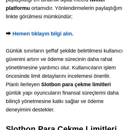
platformu
ortamıdır. Yönlendirmelerin paylaştığım
linkte görülmesi mümkündür;
⮕
Hemen tıklayın bilgi alın.
Günlük sınırların şeffaf şekilde belirtilmesi kullanıcı
güvenini artırır ve ödeme sürecinin daha rahat
yönetilmesine yardımcı olur. Kullanıcıların işlem
öncesinde limit detaylarını incelemesi önerilir.
Planlı ilerleyen
Slotbon para çekme limitleri
günlük yapı oyuncuların finansal süreçlerini daha
bilinçli yönetmesine katkı sağlar ve ödeme
deneyimini destekler.
Slotbon Para Çekme Limitleri