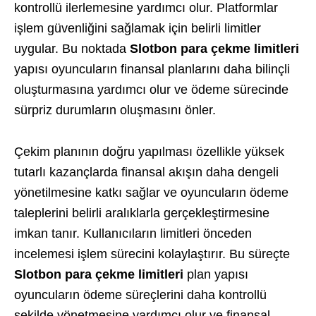
kontrollü ilerlemesine yardımcı olur. Platformlar
işlem güvenliğini sağlamak için belirli limitler
uygular. Bu noktada
Slotbon para çekme limitleri
yapısı oyuncuların finansal planlarını daha bilinçli
oluşturmasına yardımcı olur ve ödeme sürecinde
sürpriz durumların oluşmasını önler.
Çekim planının doğru yapılması özellikle yüksek
tutarlı kazançlarda finansal akışın daha dengeli
yönetilmesine katkı sağlar ve oyuncuların ödeme
taleplerini belirli aralıklarla gerçekleştirmesine
imkan tanır. Kullanıcıların limitleri önceden
incelemesi işlem sürecini kolaylaştırır. Bu süreçte
Slotbon para çekme limitleri
plan yapısı
oyuncuların ödeme süreçlerini daha kontrollü
şekilde yönetmesine yardımcı olur ve finansal