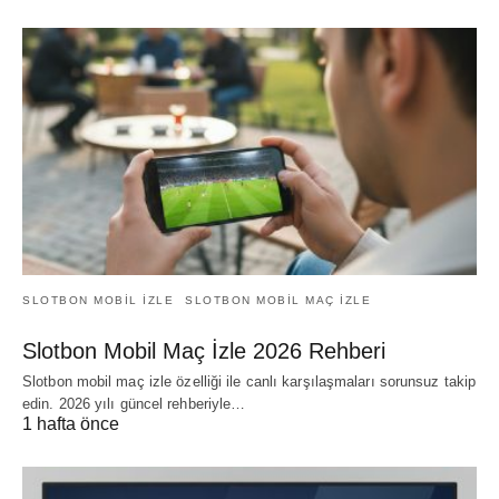
SLOTBON MOBIL IZLE
SLOTBON MOBIL MAÇ IZLE
Slotbon Mobil Maç İzle 2026 Rehberi
Slotbon mobil maç izle özelliği ile canlı karşılaşmaları sorunsuz takip
edin. 2026 yılı güncel rehberiyle…
1 hafta önce