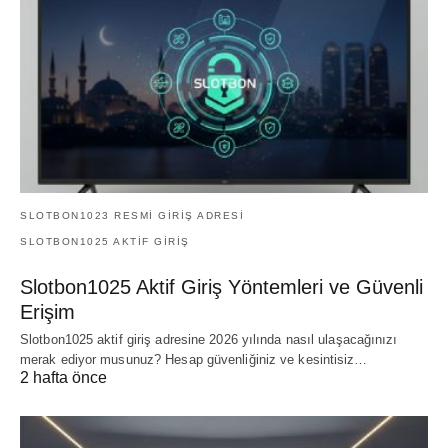
SLOTBON1023 RESMI GIRIŞ ADRESI
SLOTBON1025 AKTIF GIRIŞ
Slotbon1025 Aktif Giriş Yöntemleri ve Güvenli
Erişim
Slotbon1025 aktif giriş adresine 2026 yılında nasıl ulaşacağınızı
merak ediyor musunuz? Hesap güvenliğiniz ve kesintisiz…
2 hafta önce