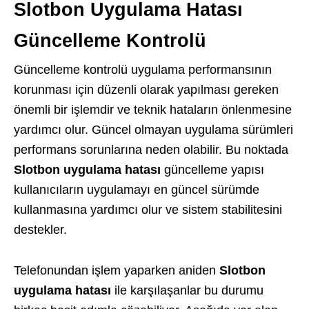
Slotbon Uygulama Hatası
Güncelleme Kontrolü
Güncelleme kontrolü uygulama performansının
korunması için düzenli olarak yapılması gereken
önemli bir işlemdir ve teknik hataların önlenmesine
yardımcı olur. Güncel olmayan uygulama sürümleri
performans sorunlarına neden olabilir. Bu noktada
Slotbon uygulama hatası
güncelleme yapısı
kullanıcıların uygulamayı en güncel sürümde
kullanmasına yardımcı olur ve sistem stabilitesini
destekler.
Telefonundan işlem yaparken aniden
Slotbon
uygulama hatası
ile karşılaşanlar bu durumu