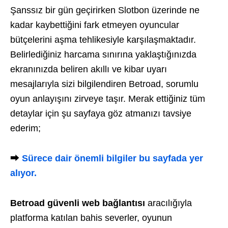
Şanssız bir gün geçirirken Slotbon üzerinde ne
kadar kaybettiğini fark etmeyen oyuncular
bütçelerini aşma tehlikesiyle karşılaşmaktadır.
Belirlediğiniz harcama sınırına yaklaştığınızda
ekranınızda beliren akıllı ve kibar uyarı
mesajlarıyla sizi bilgilendiren Betroad, sorumlu
oyun anlayışını zirveye taşır. Merak ettiğiniz tüm
detaylar için şu sayfaya göz atmanızı tavsiye
ederim;
⮕
Sürece dair önemli bilgiler bu sayfada yer
alıyor.
Betroad güvenli web bağlantısı
aracılığıyla
platforma katılan bahis severler, oyunun