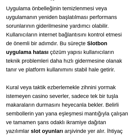
Uygulama önbelleğinin temizlenmesi veya
uygulamanın yeniden başlatılması performans
sorunlarının giderilmesine yardımcı olabilir.
Kullanıcıların internet bağlantısını kontrol etmesi
de önemli bir adımdır. Bu süreçte
Slotbon
uygulama hatası
çözüm yapısı kullanıcıların
teknik problemleri daha hızlı gidermesine olanak
tanır ve platform kullanımını stabil hale getirir.
Kural veya taktik ezberlemekle zihnini yormak
istemeyen casino severler, sadece tek bir tuşla
makaraların durmasını heyecanla bekler. Belirli
sembollerin yan yana eşleşmesi mantığıyla çalışan
ve tamamen şans odaklı ikramiye dağıtan
yazılımlar
slot oyunları
arşivinde yer alır. İhtiyaç