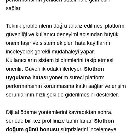
sağlar.
Teknik problemlerin doğru analiz edilmesi platform
güvenliği ve kullanıcı deneyimi açısından büyük
önem taşır ve sistem ekipleri hata kayıtlarını
inceleyerek gerekli müdahaleyi yapar.
Kullanıcıların sistem bildirimlerini takip etmesi
önerilir. Güvenlik odaklı ilerleyen
Slotbon
uygulama hatası
yönetim süreci platform
performansının korunmasına katkı sağlar ve erişim
sorunlarının hızlı şekilde giderilmesini destekler.
Dijital ödeme yöntemlerini kavradıktan sonra,
senede bir kez profilinize tanımlanan
Slotbon
doğum günü bonusu
sürprizlerini incelemeye