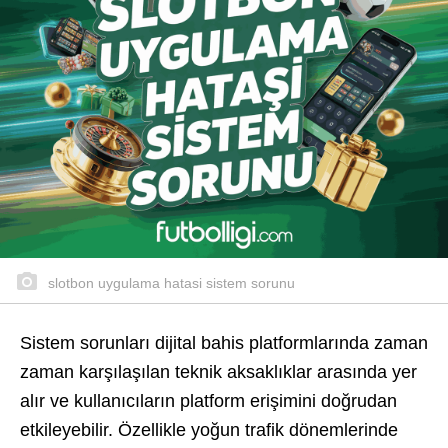
slotbon uygulama hatasi sistem sorunu
Sistem sorunları dijital bahis platformlarında zaman
zaman karşılaşılan teknik aksaklıklar arasında yer
alır ve kullanıcıların platform erişimini doğrudan
etkileyebilir. Özellikle yoğun trafik dönemlerinde