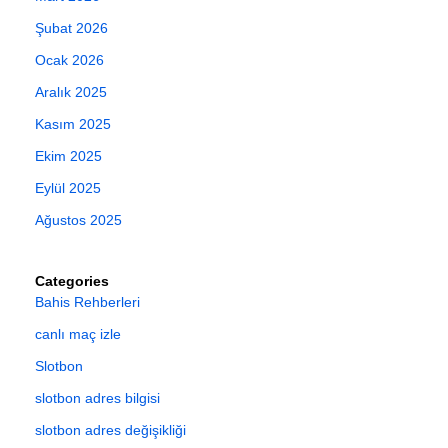
Şubat 2026
Ocak 2026
Aralık 2025
Kasım 2025
Ekim 2025
Eylül 2025
Ağustos 2025
Categories
Bahis Rehberleri
canlı maç izle
Slotbon
slotbon adres bilgisi
slotbon adres değişikliği