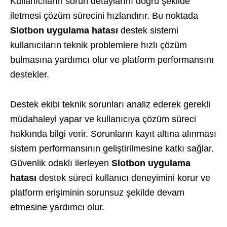
Kullanıcıların sorun detaylarını doğru şekilde
iletmesi çözüm sürecini hızlandırır. Bu noktada
Slotbon uygulama hatası
destek sistemi
kullanıcıların teknik problemlere hızlı çözüm
bulmasına yardımcı olur ve platform performansını
destekler.
Destek ekibi teknik sorunları analiz ederek gerekli
müdahaleyi yapar ve kullanıcıya çözüm süreci
hakkında bilgi verir. Sorunların kayıt altına alınması
sistem performansının geliştirilmesine katkı sağlar.
Güvenlik odaklı ilerleyen
Slotbon uygulama
hatası
destek süreci kullanıcı deneyimini korur ve
platform erişiminin sorunsuz şekilde devam
etmesine yardımcı olur.