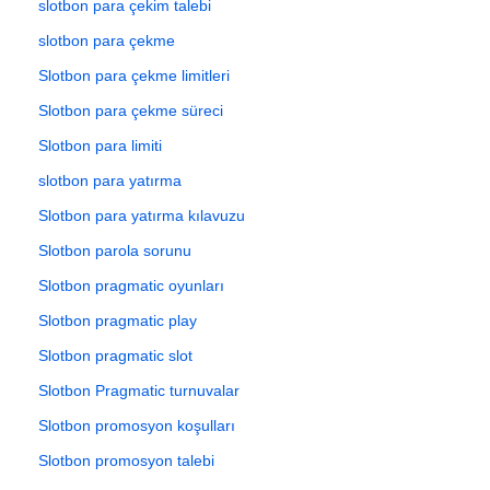
slotbon para çekim talebi
slotbon para çekme
Slotbon para çekme limitleri
Slotbon para çekme süreci
Slotbon para limiti
slotbon para yatırma
Slotbon para yatırma kılavuzu
Slotbon parola sorunu
Slotbon pragmatic oyunları
Slotbon pragmatic play
Slotbon pragmatic slot
Slotbon Pragmatic turnuvalar
Slotbon promosyon koşulları
Slotbon promosyon talebi