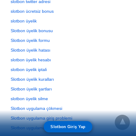
slotbon twitter adresi
slotbon ücretsiz bonus
slotbon üyelik
Slotbon üyelik bonusu
Slotbon üyelik formu
Slotbon üyelik hatası
slotbon üyelik hesabı
slotbon üyelik iptali
Slotbon üyelik kuralları
Slotbon üyelik şartları
slotbon üyelik silme
Slotbon uygulama çökmesi
Slotbon uygulama giriş problemi
Slotbon Giriş Yap
Slotbon uygulama hatası