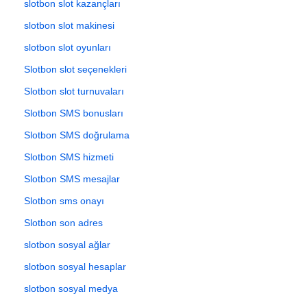
slotbon slot kazançları
slotbon slot makinesi
slotbon slot oyunları
Slotbon slot seçenekleri
Slotbon slot turnuvaları
Slotbon SMS bonusları
Slotbon SMS doğrulama
Slotbon SMS hizmeti
Slotbon SMS mesajlar
Slotbon sms onayı
Slotbon son adres
slotbon sosyal ağlar
slotbon sosyal hesaplar
slotbon sosyal medya