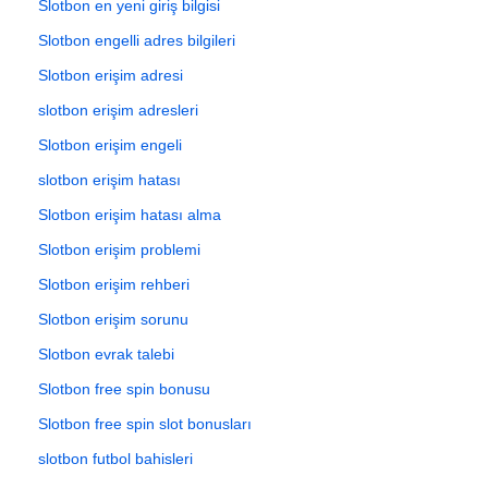
Slotbon en yeni giriş bilgisi
Slotbon engelli adres bilgileri
Slotbon erişim adresi
slotbon erişim adresleri
Slotbon erişim engeli
slotbon erişim hatası
Slotbon erişim hatası alma
Slotbon erişim problemi
Slotbon erişim rehberi
Slotbon erişim sorunu
Slotbon evrak talebi
Slotbon free spin bonusu
Slotbon free spin slot bonusları
slotbon futbol bahisleri