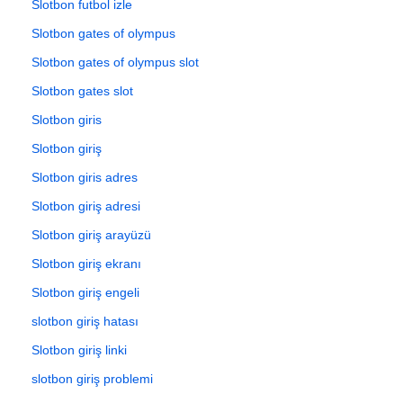
Slotbon futbol izle
Slotbon gates of olympus
Slotbon gates of olympus slot
Slotbon gates slot
Slotbon giris
Slotbon giriş
Slotbon giris adres
Slotbon giriş adresi
Slotbon giriş arayüzü
Slotbon giriş ekranı
Slotbon giriş engeli
slotbon giriş hatası
Slotbon giriş linki
slotbon giriş problemi