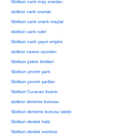
Slotbon canlı maç oranları
slotbon canlı oranlar
Slotbon canlı oranlı maçlar
slotbon canlı rulet
Slotbon canlı yayın erişimi
slotbon casino oyunları
Slotbon çekim limitleri
Slotbon çevrim şartı
Slotbon çevrim şartları
Slotbon Curacao lisansı
slotbon deneme bonusu
Slotbon deneme bonusu talebi
Slotbon destek hattı
Slotbon destek merkezi