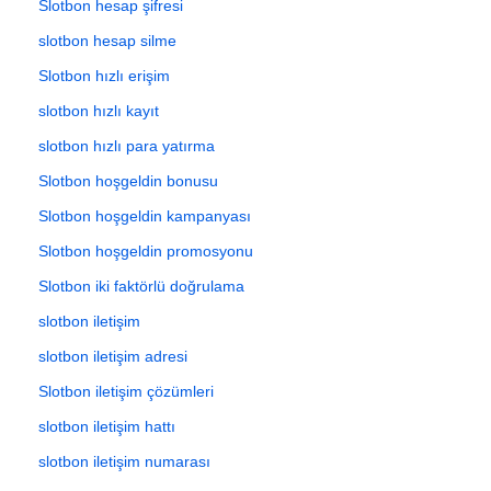
Slotbon hesap şifresi
slotbon hesap silme
Slotbon hızlı erişim
slotbon hızlı kayıt
slotbon hızlı para yatırma
Slotbon hoşgeldin bonusu
Slotbon hoşgeldin kampanyası
Slotbon hoşgeldin promosyonu
Slotbon iki faktörlü doğrulama
slotbon iletişim
slotbon iletişim adresi
Slotbon iletişim çözümleri
slotbon iletişim hattı
slotbon iletişim numarası