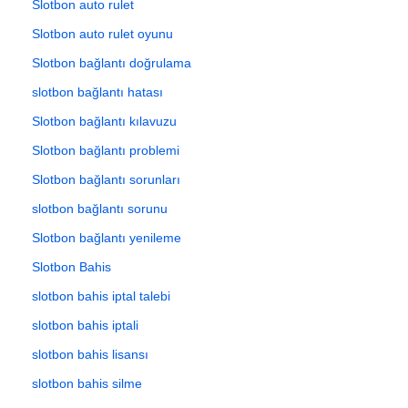
Slotbon auto rulet
Slotbon auto rulet oyunu
Slotbon bağlantı doğrulama
slotbon bağlantı hatası
Slotbon bağlantı kılavuzu
Slotbon bağlantı problemi
Slotbon bağlantı sorunları
slotbon bağlantı sorunu
Slotbon bağlantı yenileme
Slotbon Bahis
slotbon bahis iptal talebi
slotbon bahis iptali
slotbon bahis lisansı
slotbon bahis silme