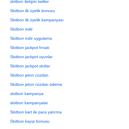
slotbon iletişim twitter
Slotbon ilk üyelik bonusu
Slotbon ilk üyelik kampanyası
Slotbon indir
Slotbon indir uygulama
Slotbon jackpot fırsatı
Slotbon jackpot oyunlar
Slotbon jackpot slotlar
Slotbon jeton cüzdan
Slotbon jeton cüzdan ödeme
slotbon kampanya
slotbon kampanyalar
Slotbon kart ile para yatırma
Slotbon kayıp bonusu