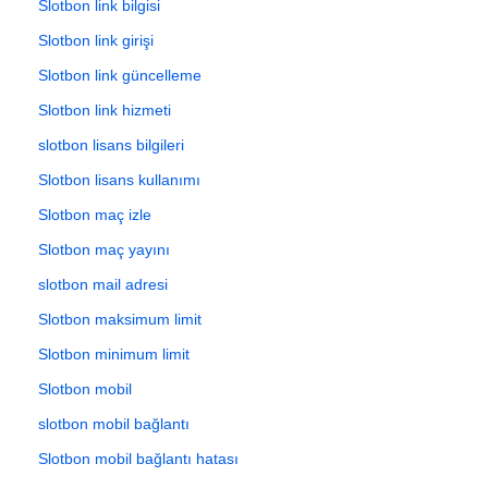
Slotbon link bilgisi
Slotbon link girişi
Slotbon link güncelleme
Slotbon link hizmeti
slotbon lisans bilgileri
Slotbon lisans kullanımı
Slotbon maç izle
Slotbon maç yayını
slotbon mail adresi
Slotbon maksimum limit
Slotbon minimum limit
Slotbon mobil
slotbon mobil bağlantı
Slotbon mobil bağlantı hatası