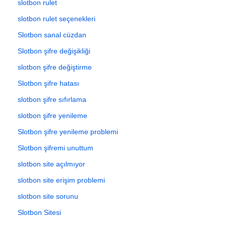
slotbon rulet
slotbon rulet seçenekleri
Slotbon sanal cüzdan
Slotbon şifre değişikliği
slotbon şifre değiştirme
Slotbon şifre hatası
slotbon şifre sıfırlama
slotbon şifre yenileme
Slotbon şifre yenileme problemi
Slotbon şifremi unuttum
slotbon site açılmıyor
slotbon site erişim problemi
slotbon site sorunu
Slotbon Sitesi