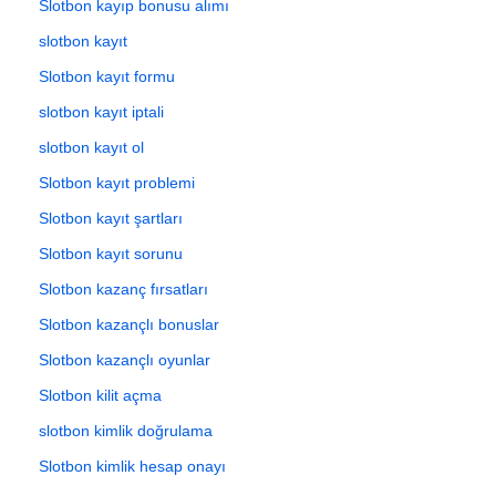
Slotbon kayıp bonusu alımı
slotbon kayıt
Slotbon kayıt formu
slotbon kayıt iptali
slotbon kayıt ol
Slotbon kayıt problemi
Slotbon kayıt şartları
Slotbon kayıt sorunu
Slotbon kazanç fırsatları
Slotbon kazançlı bonuslar
Slotbon kazançlı oyunlar
Slotbon kilit açma
slotbon kimlik doğrulama
Slotbon kimlik hesap onayı