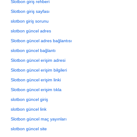
Slotbon giriş rehberi
Slotbon giriş sayfası
slotbon giriş sorunu
slotbon güncel adres
Slotbon güncel adres bağlantısı
slotbon güncel bağlantı
Slotbon güncel erişim adresi
Slotbon güncel erişim bilgileri
Slotbon güncel erişim linki
Slotbon güncel erişim tıkla
slotbon güncel giriş
slotbon güncel link
Slotbon güncel maç yayınları
slotbon güncel site