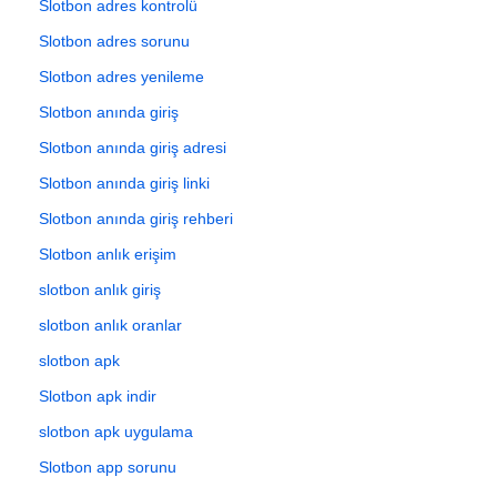
Slotbon adres kontrolü
Slotbon adres sorunu
Slotbon adres yenileme
Slotbon anında giriş
Slotbon anında giriş adresi
Slotbon anında giriş linki
Slotbon anında giriş rehberi
Slotbon anlık erişim
slotbon anlık giriş
slotbon anlık oranlar
slotbon apk
Slotbon apk indir
slotbon apk uygulama
Slotbon app sorunu