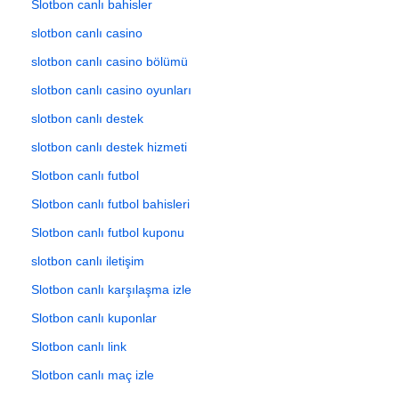
Slotbon canlı bahisler
slotbon canlı casino
slotbon canlı casino bölümü
slotbon canlı casino oyunları
slotbon canlı destek
slotbon canlı destek hizmeti
Slotbon canlı futbol
Slotbon canlı futbol bahisleri
Slotbon canlı futbol kuponu
slotbon canlı iletişim
Slotbon canlı karşılaşma izle
Slotbon canlı kuponlar
Slotbon canlı link
Slotbon canlı maç izle