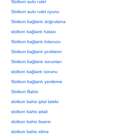
Slotbon auto rulet
Slotbon auto rulet oyunu
Slotbon bağlantı doğrulama
slotbon bağlantı hatası
Slotbon bağlantı kılavuzu
Slotbon bağlantı problemi
Slotbon bağlantı sorunları
slotbon bağlantı sorunu
Slotbon bağlantı yenileme
Slotbon Bahis
slotbon bahis iptal talebi
slotbon bahis iptali
slotbon bahis lisansı
slotbon bahis silme