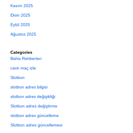
Kasım 2025
Ekim 2025
Eylül 2025
Ağustos 2025
Categories
Bahis Rehberleri
canlı maç izle
Slotbon
slotbon adres bilgisi
slotbon adres değişikliği
Slotbon adres değiştirme
slotbon adres güncelleme
Slotbon adres güncellemesi