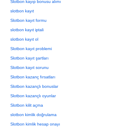
Slotbon kayıp bonusu alımı
slotbon kayıt
Slotbon kayıt formu
slotbon kayıt iptali
slotbon kayıt ol
Slotbon kayıt problemi
Slotbon kayıt şartları
Slotbon kayıt sorunu
Slotbon kazanç fırsatları
Slotbon kazançlı bonuslar
Slotbon kazançlı oyunlar
Slotbon kilit açma
slotbon kimlik doğrulama
Slotbon kimlik hesap onayı