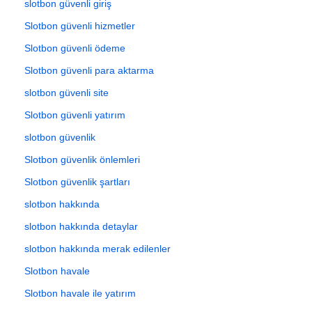
slotbon güvenli giriş
Slotbon güvenli hizmetler
Slotbon güvenli ödeme
Slotbon güvenli para aktarma
slotbon güvenli site
Slotbon güvenli yatırım
slotbon güvenlik
Slotbon güvenlik önlemleri
Slotbon güvenlik şartları
slotbon hakkında
slotbon hakkında detaylar
slotbon hakkında merak edilenler
Slotbon havale
Slotbon havale ile yatırım