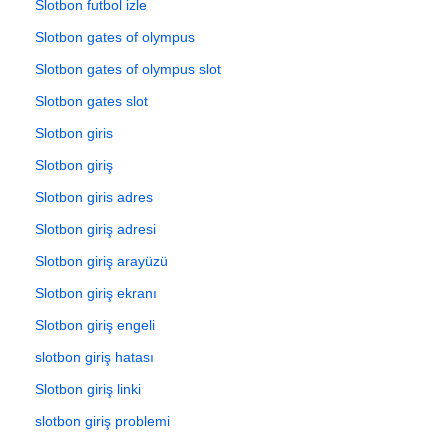
Slotbon futbol izle
Slotbon gates of olympus
Slotbon gates of olympus slot
Slotbon gates slot
Slotbon giris
Slotbon giriş
Slotbon giris adres
Slotbon giriş adresi
Slotbon giriş arayüzü
Slotbon giriş ekranı
Slotbon giriş engeli
slotbon giriş hatası
Slotbon giriş linki
slotbon giriş problemi