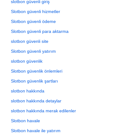
slotbon güvenli giriş
Slotbon güvenli hizmetler
Slotbon güvenli ödeme
Slotbon güvenli para aktarma
slotbon güvenli site
Slotbon güvenli yatırım
slotbon güvenlik
Slotbon güvenlik önlemleri
Slotbon güvenlik şartları
slotbon hakkında
slotbon hakkında detaylar
slotbon hakkında merak edilenler
Slotbon havale
Slotbon havale ile yatırım