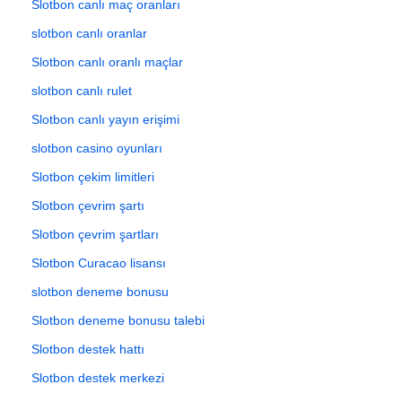
Slotbon canlı maç oranları
slotbon canlı oranlar
Slotbon canlı oranlı maçlar
slotbon canlı rulet
Slotbon canlı yayın erişimi
slotbon casino oyunları
Slotbon çekim limitleri
Slotbon çevrim şartı
Slotbon çevrim şartları
Slotbon Curacao lisansı
slotbon deneme bonusu
Slotbon deneme bonusu talebi
Slotbon destek hattı
Slotbon destek merkezi