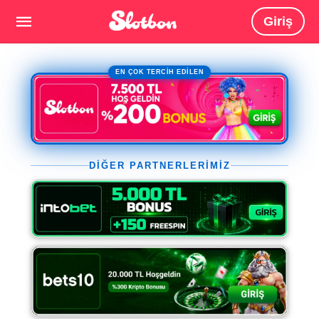
Giriş
EN ÇOK TERCİH EDİLEN
DİĞER PARTNERLERİMİZ