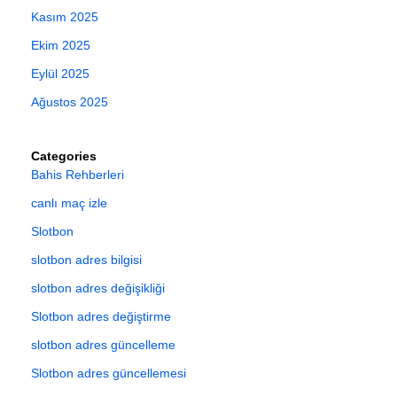
Kasım 2025
Ekim 2025
Eylül 2025
Ağustos 2025
Categories
Bahis Rehberleri
canlı maç izle
Slotbon
slotbon adres bilgisi
slotbon adres değişikliği
Slotbon adres değiştirme
slotbon adres güncelleme
Slotbon adres güncellemesi