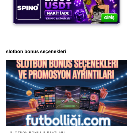
slotbon bonus seçenekleri
SLOTBON BONUS FIRSATLARI