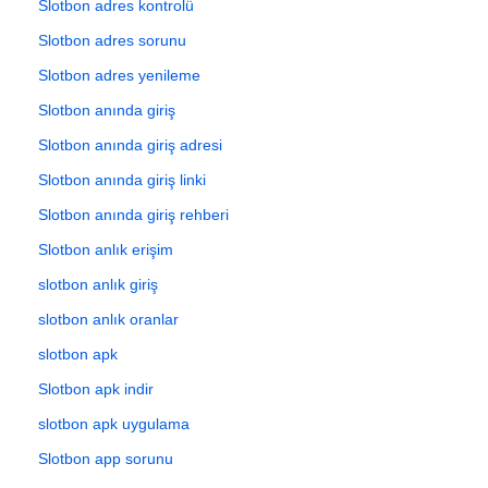
Slotbon adres kontrolü
Slotbon adres sorunu
Slotbon adres yenileme
Slotbon anında giriş
Slotbon anında giriş adresi
Slotbon anında giriş linki
Slotbon anında giriş rehberi
Slotbon anlık erişim
slotbon anlık giriş
slotbon anlık oranlar
slotbon apk
Slotbon apk indir
slotbon apk uygulama
Slotbon app sorunu