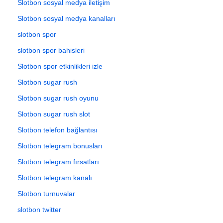
Slotbon sosyal medya iletişim
Slotbon sosyal medya kanalları
slotbon spor
slotbon spor bahisleri
Slotbon spor etkinlikleri izle
Slotbon sugar rush
Slotbon sugar rush oyunu
Slotbon sugar rush slot
Slotbon telefon bağlantısı
Slotbon telegram bonusları
Slotbon telegram fırsatları
Slotbon telegram kanalı
Slotbon turnuvalar
slotbon twitter