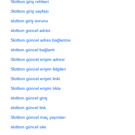
Slotbon giriş rehberi
Slotbon giriş sayfası
slotbon giriş sorunu
slotbon güncel adres
Slotbon güncel adres bağlantısı
slotbon güncel bağlantı
Slotbon güncel erişim adresi
Slotbon güncel erişim bilgileri
Slotbon güncel erişim linki
Slotbon güncel erişim tıkla
slotbon güncel giriş
slotbon güncel link
Slotbon güncel maç yayınları
slotbon güncel site