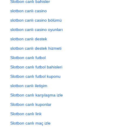
Slotbon canlı bahisler
slotbon canlı casino
slotbon canlı casino bölümü
slotbon canlı casino oyunları
slotbon canlı destek
slotbon canlı destek hizmeti
Slotbon canlı futbol
Slotbon canlı futbol bahisleri
Slotbon canlı futbol kuponu
slotbon canlı iletişim
Slotbon canlı karşılaşma izle
Slotbon canlı kuponlar
Slotbon canlı link
Slotbon canlı maç izle