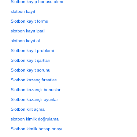
Slotbon kayıp bonusu alımı
slotbon kayıt
Slotbon kayıt formu
slotbon kayıt iptali
slotbon kayıt ol
Slotbon kayıt problemi
Slotbon kayıt şartları
Slotbon kayıt sorunu
Slotbon kazanç fırsatları
Slotbon kazançlı bonuslar
Slotbon kazançlı oyunlar
Slotbon kilit açma
slotbon kimlik doğrulama
Slotbon kimlik hesap onayı