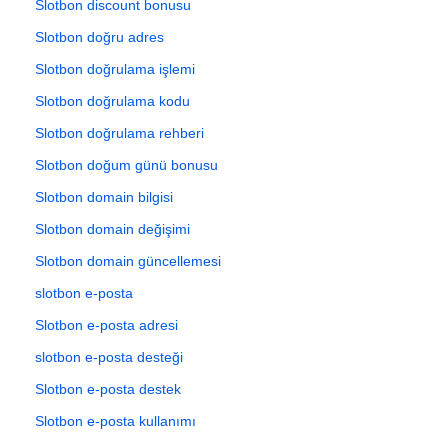
Slotbon discount bonusu
Slotbon doğru adres
Slotbon doğrulama işlemi
Slotbon doğrulama kodu
Slotbon doğrulama rehberi
Slotbon doğum günü bonusu
Slotbon domain bilgisi
Slotbon domain değişimi
Slotbon domain güncellemesi
slotbon e-posta
Slotbon e-posta adresi
slotbon e-posta desteği
Slotbon e-posta destek
Slotbon e-posta kullanımı