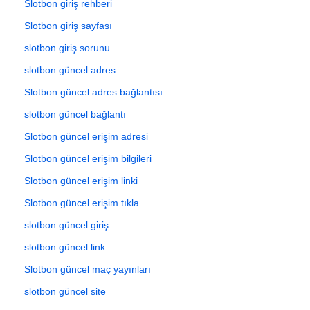
Slotbon giriş rehberi
Slotbon giriş sayfası
slotbon giriş sorunu
slotbon güncel adres
Slotbon güncel adres bağlantısı
slotbon güncel bağlantı
Slotbon güncel erişim adresi
Slotbon güncel erişim bilgileri
Slotbon güncel erişim linki
Slotbon güncel erişim tıkla
slotbon güncel giriş
slotbon güncel link
Slotbon güncel maç yayınları
slotbon güncel site