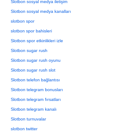
Slotbon sosyal medya iletişim
Slotbon sosyal medya kanalları
slotbon spor
slotbon spor bahisleri
Slotbon spor etkinlikleri izle
Slotbon sugar rush
Slotbon sugar rush oyunu
Slotbon sugar rush slot
Slotbon telefon bağlantısı
Slotbon telegram bonusları
Slotbon telegram fırsatları
Slotbon telegram kanalı
Slotbon turnuvalar
slotbon twitter