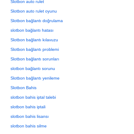
Slotbon auto rulet
Slotbon auto rulet oyunu
Slotbon bağlantı doğrulama
slotbon bağlantı hatası
Slotbon bağlantı kılavuzu
Slotbon bağlantı problemi
Slotbon bağlantı sorunları
slotbon bağlantı sorunu
Slotbon bağlantı yenileme
Slotbon Bahis
slotbon bahis iptal talebi
slotbon bahis iptali
slotbon bahis lisansı
slotbon bahis silme