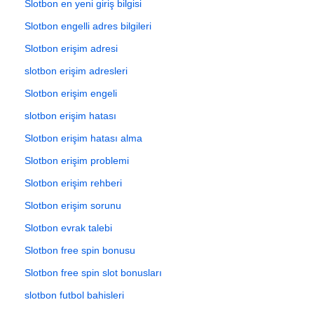
Slotbon en yeni giriş bilgisi
Slotbon engelli adres bilgileri
Slotbon erişim adresi
slotbon erişim adresleri
Slotbon erişim engeli
slotbon erişim hatası
Slotbon erişim hatası alma
Slotbon erişim problemi
Slotbon erişim rehberi
Slotbon erişim sorunu
Slotbon evrak talebi
Slotbon free spin bonusu
Slotbon free spin slot bonusları
slotbon futbol bahisleri