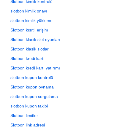
Slotbon kimlik kontrolü
slotbon kimlik onayı
slotbon kimlik yükleme
Slotbon kısıtlı erişim
Slotbon klasik slot oyunları
Slotbon klasik slotlar
Slotbon kredi kartı
Slotbon kredi kartı yatırımı
slotbon kupon kontrolü
Slotbon kupon oynama
slotbon kupon sorgulama
slotbon kupon takibi
Slotbon limitler
Slotbon link adresi