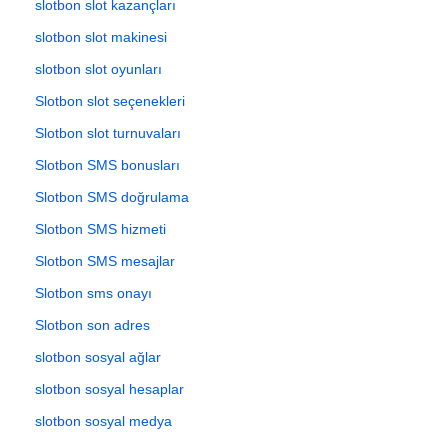
slotbon slot kazançları
slotbon slot makinesi
slotbon slot oyunları
Slotbon slot seçenekleri
Slotbon slot turnuvaları
Slotbon SMS bonusları
Slotbon SMS doğrulama
Slotbon SMS hizmeti
Slotbon SMS mesajlar
Slotbon sms onayı
Slotbon son adres
slotbon sosyal ağlar
slotbon sosyal hesaplar
slotbon sosyal medya