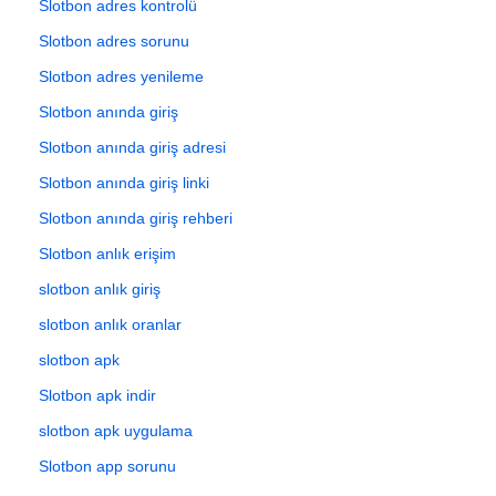
Slotbon adres kontrolü
Slotbon adres sorunu
Slotbon adres yenileme
Slotbon anında giriş
Slotbon anında giriş adresi
Slotbon anında giriş linki
Slotbon anında giriş rehberi
Slotbon anlık erişim
slotbon anlık giriş
slotbon anlık oranlar
slotbon apk
Slotbon apk indir
slotbon apk uygulama
Slotbon app sorunu