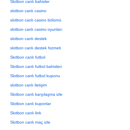
Slotbon canlı bahisler
slotbon canlı casino
slotbon canlı casino bölümü
slotbon canlı casino oyunları
slotbon canlı destek
slotbon canlı destek hizmeti
Slotbon canlı futbol
Slotbon canlı futbol bahisleri
Slotbon canlı futbol kuponu
slotbon canlı iletişim
Slotbon canlı karşılaşma izle
Slotbon canlı kuponlar
Slotbon canlı link
Slotbon canlı maç izle