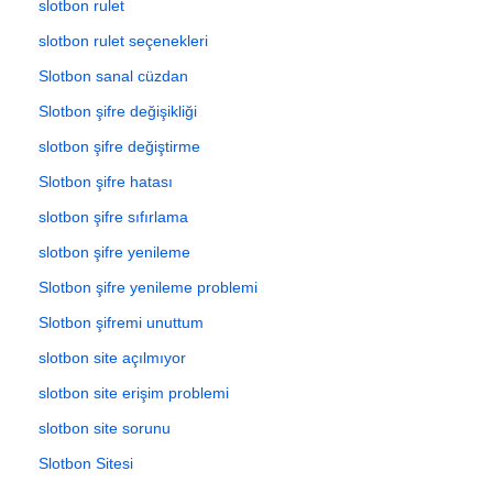
slotbon rulet
slotbon rulet seçenekleri
Slotbon sanal cüzdan
Slotbon şifre değişikliği
slotbon şifre değiştirme
Slotbon şifre hatası
slotbon şifre sıfırlama
slotbon şifre yenileme
Slotbon şifre yenileme problemi
Slotbon şifremi unuttum
slotbon site açılmıyor
slotbon site erişim problemi
slotbon site sorunu
Slotbon Sitesi