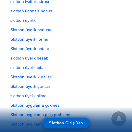
slotbon twitter adresi
slotbon ücretsiz bonus
slotbon üyelik
Slotbon üyelik bonusu
Slotbon üyelik formu
Slotbon üyelik hatası
slotbon üyelik hesabı
slotbon üyelik iptali
Slotbon üyelik kuralları
Slotbon üyelik şartları
slotbon üyelik silme
Slotbon uygulama çökmesi
Slotbon uygulama giriş problemi
Slotbon Giriş Yap
Slotbon uygulama hatası