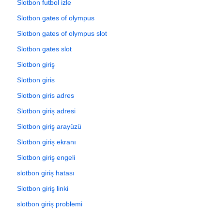
Slotbon futbol izle
Slotbon gates of olympus
Slotbon gates of olympus slot
Slotbon gates slot
Slotbon giriş
Slotbon giris
Slotbon giris adres
Slotbon giriş adresi
Slotbon giriş arayüzü
Slotbon giriş ekranı
Slotbon giriş engeli
slotbon giriş hatası
Slotbon giriş linki
slotbon giriş problemi