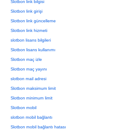
Slotbon link bilgisi
Slotbon link girişi
Slotbon link güncelleme
Slotbon link hizmeti
slotbon lisans bilgileri
Slotbon lisans kullanımı
Slotbon maç izle
Slotbon maç yayını
slotbon mail adresi
Slotbon maksimum limit
Slotbon minimum limit
Slotbon mobil
slotbon mobil bağlantı
Slotbon mobil bağlantı hatası