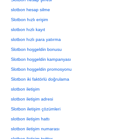
slotbon hesap silme
Slotbon hızlı erişim
slotbon hızlı kayıt
slotbon hızlı para yatırma
Slotbon hoşgeldin bonusu
Slotbon hoşgeldin kampanyası
Slotbon hoşgeldin promosyonu
Slotbon iki faktörlü doğrulama
slotbon iletişim
slotbon iletişim adresi
Slotbon iletişim çözümleri
slotbon iletişim hattı
slotbon iletişim numarası
slotbon iletişim twitter