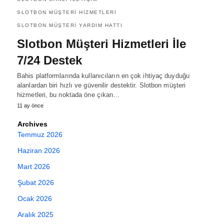
SLOTBON MÜŞTERI HIZMETLERI
SLOTBON MÜŞTERI YARDIM HATTI
Slotbon Müşteri Hizmetleri İle
7/24 Destek
Bahis platformlarında kullanıcıların en çok ihtiyaç duyduğu
alanlardan biri hızlı ve güvenilir destektir. Slotbon müşteri
hizmetleri, bu noktada öne çıkan…
11 ay önce
Archives
Temmuz 2026
Haziran 2026
Mart 2026
Şubat 2026
Ocak 2026
Aralık 2025