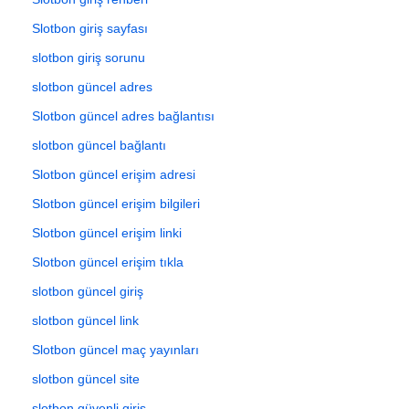
Slotbon giriş sayfası
slotbon giriş sorunu
slotbon güncel adres
Slotbon güncel adres bağlantısı
slotbon güncel bağlantı
Slotbon güncel erişim adresi
Slotbon güncel erişim bilgileri
Slotbon güncel erişim linki
Slotbon güncel erişim tıkla
slotbon güncel giriş
slotbon güncel link
Slotbon güncel maç yayınları
slotbon güncel site
slotbon güvenli giriş