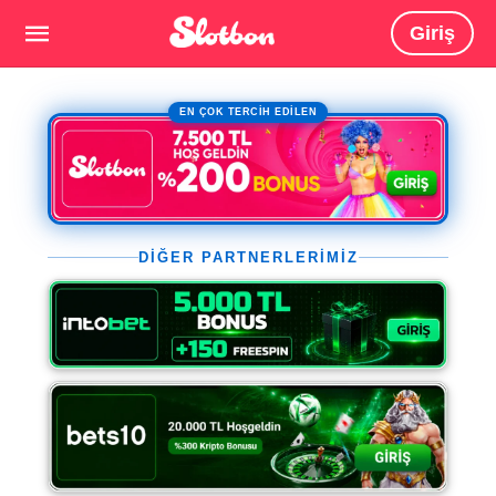
Giriş
EN ÇOK TERCİH EDİLEN
DİĞER PARTNERLERİMİZ