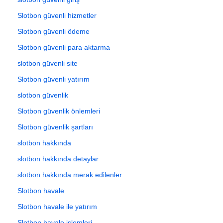
Slotbon güvenli hizmetler
Slotbon güvenli ödeme
Slotbon güvenli para aktarma
slotbon güvenli site
Slotbon güvenli yatırım
slotbon güvenlik
Slotbon güvenlik önlemleri
Slotbon güvenlik şartları
slotbon hakkında
slotbon hakkında detaylar
slotbon hakkında merak edilenler
Slotbon havale
Slotbon havale ile yatırım
Slotbon havale işlemleri