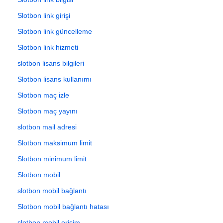
Slotbon link girişi
Slotbon link güncelleme
Slotbon link hizmeti
slotbon lisans bilgileri
Slotbon lisans kullanımı
Slotbon maç izle
Slotbon maç yayını
slotbon mail adresi
Slotbon maksimum limit
Slotbon minimum limit
Slotbon mobil
slotbon mobil bağlantı
Slotbon mobil bağlantı hatası
slotbon mobil erişim