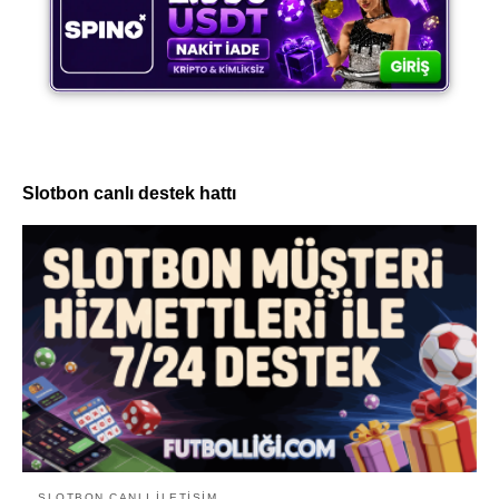
Slotbon canlı destek hattı
SLOTBON CANLI ILETIŞIM