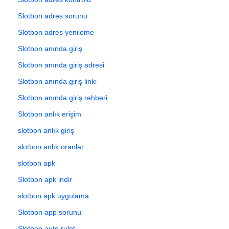
Slotbon adres sorunu
Slotbon adres yenileme
Slotbon anında giriş
Slotbon anında giriş adresi
Slotbon anında giriş linki
Slotbon anında giriş rehberi
Slotbon anlık erişim
slotbon anlık giriş
slotbon anlık oranlar
slotbon apk
Slotbon apk indir
slotbon apk uygulama
Slotbon app sorunu
Slotbon auto rulet