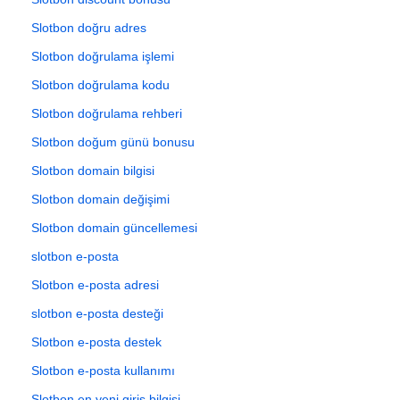
Slotbon doğru adres
Slotbon doğrulama işlemi
Slotbon doğrulama kodu
Slotbon doğrulama rehberi
Slotbon doğum günü bonusu
Slotbon domain bilgisi
Slotbon domain değişimi
Slotbon domain güncellemesi
slotbon e-posta
Slotbon e-posta adresi
slotbon e-posta desteği
Slotbon e-posta destek
Slotbon e-posta kullanımı
Slotbon en yeni giriş bilgisi