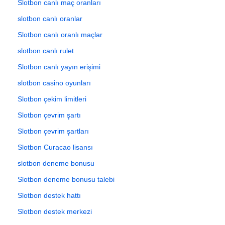
Slotbon canlı maç oranları
slotbon canlı oranlar
Slotbon canlı oranlı maçlar
slotbon canlı rulet
Slotbon canlı yayın erişimi
slotbon casino oyunları
Slotbon çekim limitleri
Slotbon çevrim şartı
Slotbon çevrim şartları
Slotbon Curacao lisansı
slotbon deneme bonusu
Slotbon deneme bonusu talebi
Slotbon destek hattı
Slotbon destek merkezi