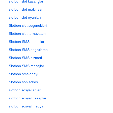
slotbon slot kazançları
slotbon slot makinesi
slotbon slot oyunları
Slotbon slot seçenekleri
Slotbon slot turnuvaları
Slotbon SMS bonusları
Slotbon SMS doğrulama
Slotbon SMS hizmeti
Slotbon SMS mesajlar
Slotbon sms onayı
Slotbon son adres
slotbon sosyal ağlar
slotbon sosyal hesaplar
slotbon sosyal medya