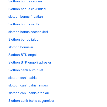
Slotbon bonus çevrimi
Slotbon bonus çevrimleri
slotbon bonus fırsatları
Slotbon bonus şartları
slotbon bonus seçenekleri
Slotbon bonus talebi
slotbon bonusları
Slotbon BTK engeli
Slotbon BTK engelli adresler
Slotbon canlı auto rulet
slotbon canlı bahis
slotbon canlı bahis firması
slotbon canlı bahis oranları
Slotbon canlı bahis seçenekleri