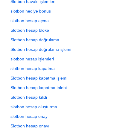
Slotbon havale işlemleri
slotbon hediye bonus
slotbon hesap açma
Slotbon hesap bloke
Slotbon hesap doğrulama
Slotbon hesap doğrulama işlemi
slotbon hesap işlemleri
slotbon hesap kapatma
Slotbon hesap kapatma işlemi
Slotbon hesap kapatma talebi
Slotbon hesap kilidi
slotbon hesap oluşturma
slotbon hesap onay
Slotbon hesap onayı