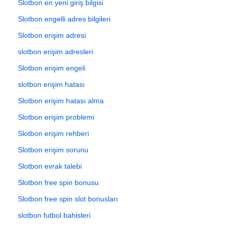
Slotbon en yeni giriş bilgisi
Slotbon engelli adres bilgileri
Slotbon erişim adresi
slotbon erişim adresleri
Slotbon erişim engeli
slotbon erişim hatası
Slotbon erişim hatası alma
Slotbon erişim problemi
Slotbon erişim rehberi
Slotbon erişim sorunu
Slotbon evrak talebi
Slotbon free spin bonusu
Slotbon free spin slot bonusları
slotbon futbol bahisleri