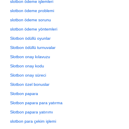
slotbon ödeme işlemleri
slotbon ödeme problemi
slotbon ödeme sorunu
slotbon ödeme yöntemleri
Slotbon ödüllü oyunlar
Slotbon ödüllü turnuvalar
Slotbon onay kılavuzu
Slotbon onay kodu
Slotbon onay süreci
Slotbon özel bonuslar
Slotbon papara
Slotbon papara para yatırma
Slotbon papara yatırımı
slotbon para çekim işlemi