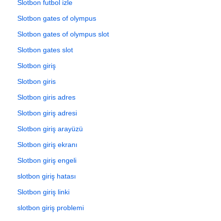
Slotbon futbol izle
Slotbon gates of olympus
Slotbon gates of olympus slot
Slotbon gates slot
Slotbon giriş
Slotbon giris
Slotbon giris adres
Slotbon giriş adresi
Slotbon giriş arayüzü
Slotbon giriş ekranı
Slotbon giriş engeli
slotbon giriş hatası
Slotbon giriş linki
slotbon giriş problemi