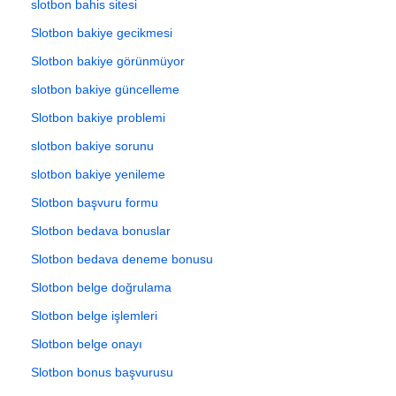
slotbon bahis sitesi
Slotbon bakiye gecikmesi
Slotbon bakiye görünmüyor
slotbon bakiye güncelleme
Slotbon bakiye problemi
slotbon bakiye sorunu
slotbon bakiye yenileme
Slotbon başvuru formu
Slotbon bedava bonuslar
Slotbon bedava deneme bonusu
Slotbon belge doğrulama
Slotbon belge işlemleri
Slotbon belge onayı
Slotbon bonus başvurusu