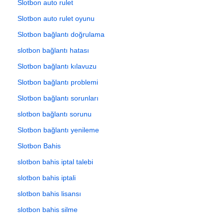
Slotbon auto rulet
Slotbon auto rulet oyunu
Slotbon bağlantı doğrulama
slotbon bağlantı hatası
Slotbon bağlantı kılavuzu
Slotbon bağlantı problemi
Slotbon bağlantı sorunları
slotbon bağlantı sorunu
Slotbon bağlantı yenileme
Slotbon Bahis
slotbon bahis iptal talebi
slotbon bahis iptali
slotbon bahis lisansı
slotbon bahis silme