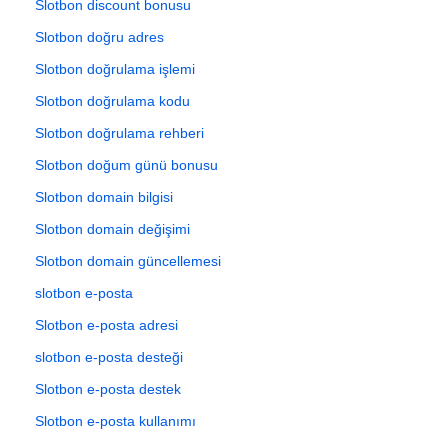
Slotbon discount bonusu
Slotbon doğru adres
Slotbon doğrulama işlemi
Slotbon doğrulama kodu
Slotbon doğrulama rehberi
Slotbon doğum günü bonusu
Slotbon domain bilgisi
Slotbon domain değişimi
Slotbon domain güncellemesi
slotbon e-posta
Slotbon e-posta adresi
slotbon e-posta desteği
Slotbon e-posta destek
Slotbon e-posta kullanımı