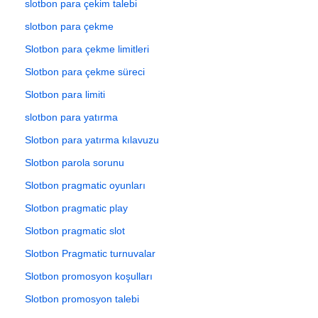
slotbon para çekim talebi
slotbon para çekme
Slotbon para çekme limitleri
Slotbon para çekme süreci
Slotbon para limiti
slotbon para yatırma
Slotbon para yatırma kılavuzu
Slotbon parola sorunu
Slotbon pragmatic oyunları
Slotbon pragmatic play
Slotbon pragmatic slot
Slotbon Pragmatic turnuvalar
Slotbon promosyon koşulları
Slotbon promosyon talebi