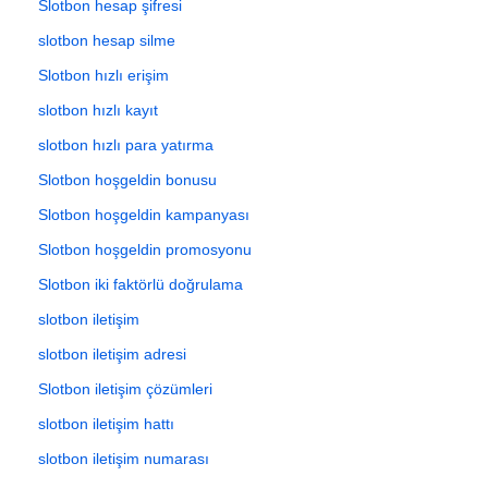
Slotbon hesap şifresi
slotbon hesap silme
Slotbon hızlı erişim
slotbon hızlı kayıt
slotbon hızlı para yatırma
Slotbon hoşgeldin bonusu
Slotbon hoşgeldin kampanyası
Slotbon hoşgeldin promosyonu
Slotbon iki faktörlü doğrulama
slotbon iletişim
slotbon iletişim adresi
Slotbon iletişim çözümleri
slotbon iletişim hattı
slotbon iletişim numarası