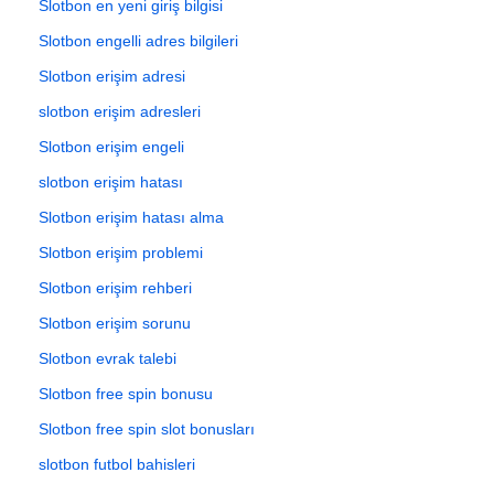
Slotbon en yeni giriş bilgisi
Slotbon engelli adres bilgileri
Slotbon erişim adresi
slotbon erişim adresleri
Slotbon erişim engeli
slotbon erişim hatası
Slotbon erişim hatası alma
Slotbon erişim problemi
Slotbon erişim rehberi
Slotbon erişim sorunu
Slotbon evrak talebi
Slotbon free spin bonusu
Slotbon free spin slot bonusları
slotbon futbol bahisleri