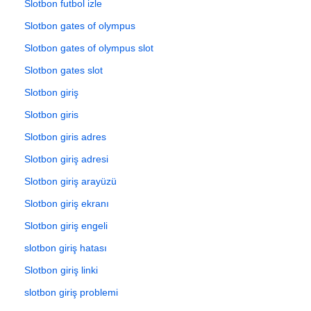
Slotbon futbol izle
Slotbon gates of olympus
Slotbon gates of olympus slot
Slotbon gates slot
Slotbon giriş
Slotbon giris
Slotbon giris adres
Slotbon giriş adresi
Slotbon giriş arayüzü
Slotbon giriş ekranı
Slotbon giriş engeli
slotbon giriş hatası
Slotbon giriş linki
slotbon giriş problemi