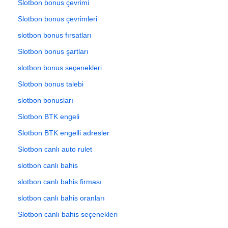
Slotbon bonus çevrimi
Slotbon bonus çevrimleri
slotbon bonus fırsatları
Slotbon bonus şartları
slotbon bonus seçenekleri
Slotbon bonus talebi
slotbon bonusları
Slotbon BTK engeli
Slotbon BTK engelli adresler
Slotbon canlı auto rulet
slotbon canlı bahis
slotbon canlı bahis firması
slotbon canlı bahis oranları
Slotbon canlı bahis seçenekleri