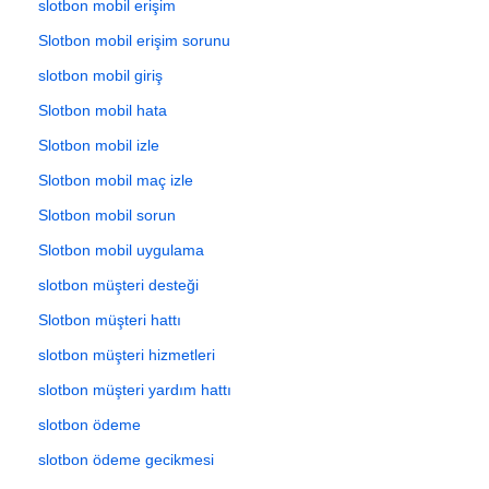
slotbon mobil erişim
Slotbon mobil erişim sorunu
slotbon mobil giriş
Slotbon mobil hata
Slotbon mobil izle
Slotbon mobil maç izle
Slotbon mobil sorun
Slotbon mobil uygulama
slotbon müşteri desteği
Slotbon müşteri hattı
slotbon müşteri hizmetleri
slotbon müşteri yardım hattı
slotbon ödeme
slotbon ödeme gecikmesi