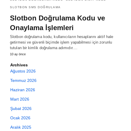
SLOTBON SMS DOĞRULAMA
Slotbon Doğrulama Kodu ve
Onaylama İşlemleri
Slotbon doğrulama kodu, kullanıcıların hesaplarını aktif hale
getirmesi ve güvenli biçimde işlem yapabilmesi için zorunlu
tutulan bir kimlik doğrulama adımıdır.…
10 ay önce
Archives
Ağustos 2026
Temmuz 2026
Haziran 2026
Mart 2026
Şubat 2026
Ocak 2026
Aralık 2025