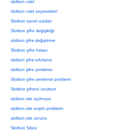
slotbon rulet
slotbon rulet seçenekleri
Slotbon sanal cüzdan
Slotbon şifre değişikliği
slotbon şifre değiştirme
Slotbon şifre hatası
slotbon şifre sıfırlama
slotbon şifre yenileme
Slotbon şifre yenileme problemi
Slotbon şifremi unuttum
slotbon site açılmıyor
slotbon site erişim problemi
slotbon site sorunu
Slotbon Sitesi