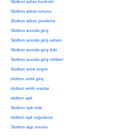
Slotbon adres kontrolü
Slotbon adres sorunu
Slotbon adres yenileme
Slotbon anında giriş
Slotbon anında giriş adresi
Slotbon anında giriş linki
Slotbon anında giriş rehberi
Slotbon anlık erişim
slotbon anlık giriş
slotbon anlık oranlar
slotbon apk
Slotbon apk indir
slotbon apk uygulama
Slotbon app sorunu