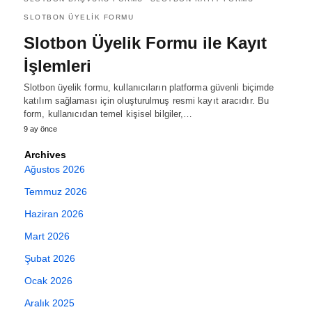
SLOTBON ÜYELIK FORMU
Slotbon Üyelik Formu ile Kayıt
İşlemleri
Slotbon üyelik formu, kullanıcıların platforma güvenli biçimde
katılım sağlaması için oluşturulmuş resmi kayıt aracıdır. Bu
form, kullanıcıdan temel kişisel bilgiler,…
9 ay önce
Archives
Ağustos 2026
Temmuz 2026
Haziran 2026
Mart 2026
Şubat 2026
Ocak 2026
Aralık 2025