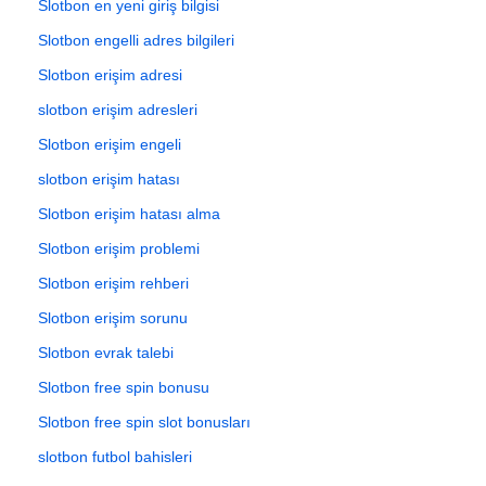
Slotbon en yeni giriş bilgisi
Slotbon engelli adres bilgileri
Slotbon erişim adresi
slotbon erişim adresleri
Slotbon erişim engeli
slotbon erişim hatası
Slotbon erişim hatası alma
Slotbon erişim problemi
Slotbon erişim rehberi
Slotbon erişim sorunu
Slotbon evrak talebi
Slotbon free spin bonusu
Slotbon free spin slot bonusları
slotbon futbol bahisleri