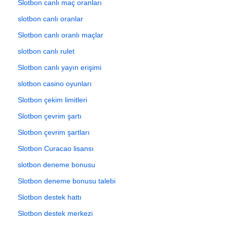
Slotbon canlı maç oranları
slotbon canlı oranlar
Slotbon canlı oranlı maçlar
slotbon canlı rulet
Slotbon canlı yayın erişimi
slotbon casino oyunları
Slotbon çekim limitleri
Slotbon çevrim şartı
Slotbon çevrim şartları
Slotbon Curacao lisansı
slotbon deneme bonusu
Slotbon deneme bonusu talebi
Slotbon destek hattı
Slotbon destek merkezi