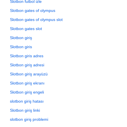
Slotbon futbol izle
Slotbon gates of olympus
Slotbon gates of olympus slot
Slotbon gates slot
Slotbon giriş
Slotbon giris
Slotbon giris adres
Slotbon giriş adresi
Slotbon giriş arayüzü
Slotbon giriş ekranı
Slotbon giriş engeli
slotbon giriş hatası
Slotbon giriş linki
slotbon giriş problemi