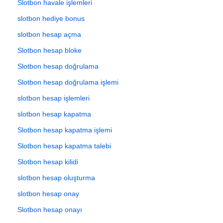
Slotbon havale işlemleri
slotbon hediye bonus
slotbon hesap açma
Slotbon hesap bloke
Slotbon hesap doğrulama
Slotbon hesap doğrulama işlemi
slotbon hesap işlemleri
slotbon hesap kapatma
Slotbon hesap kapatma işlemi
Slotbon hesap kapatma talebi
Slotbon hesap kilidi
slotbon hesap oluşturma
slotbon hesap onay
Slotbon hesap onayı