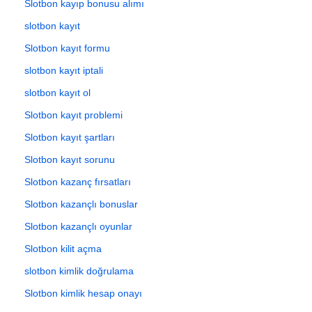
Slotbon kayıp bonusu alımı
slotbon kayıt
Slotbon kayıt formu
slotbon kayıt iptali
slotbon kayıt ol
Slotbon kayıt problemi
Slotbon kayıt şartları
Slotbon kayıt sorunu
Slotbon kazanç fırsatları
Slotbon kazançlı bonuslar
Slotbon kazançlı oyunlar
Slotbon kilit açma
slotbon kimlik doğrulama
Slotbon kimlik hesap onayı