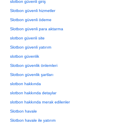
slotbon güvenli giriş
Slotbon güvenli hizmetler
Slotbon güvenli ödeme
Slotbon güvenli para aktarma
slotbon güvenli site
Slotbon güvenli yatırım
slotbon güvenlik
Slotbon güvenlik önlemleri
Slotbon güvenlik şartları
slotbon hakkında
slotbon hakkında detaylar
slotbon hakkında merak edilenler
Slotbon havale
Slotbon havale ile yatırım