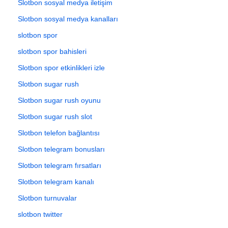
Slotbon sosyal medya iletişim
Slotbon sosyal medya kanalları
slotbon spor
slotbon spor bahisleri
Slotbon spor etkinlikleri izle
Slotbon sugar rush
Slotbon sugar rush oyunu
Slotbon sugar rush slot
Slotbon telefon bağlantısı
Slotbon telegram bonusları
Slotbon telegram fırsatları
Slotbon telegram kanalı
Slotbon turnuvalar
slotbon twitter