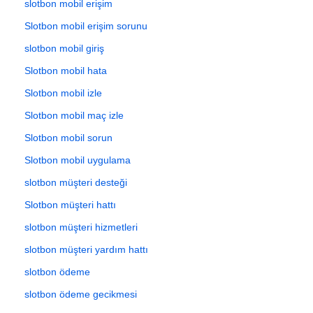
slotbon mobil erişim
Slotbon mobil erişim sorunu
slotbon mobil giriş
Slotbon mobil hata
Slotbon mobil izle
Slotbon mobil maç izle
Slotbon mobil sorun
Slotbon mobil uygulama
slotbon müşteri desteği
Slotbon müşteri hattı
slotbon müşteri hizmetleri
slotbon müşteri yardım hattı
slotbon ödeme
slotbon ödeme gecikmesi