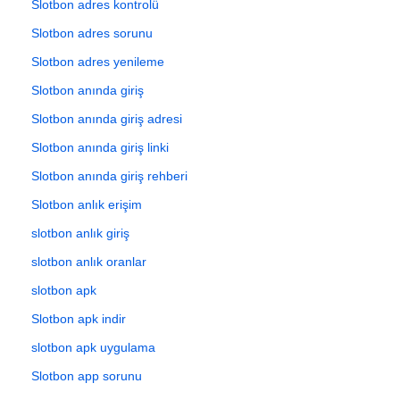
Slotbon adres kontrolü
Slotbon adres sorunu
Slotbon adres yenileme
Slotbon anında giriş
Slotbon anında giriş adresi
Slotbon anında giriş linki
Slotbon anında giriş rehberi
Slotbon anlık erişim
slotbon anlık giriş
slotbon anlık oranlar
slotbon apk
Slotbon apk indir
slotbon apk uygulama
Slotbon app sorunu