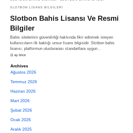
SLOTBON LISANS BILGILERI
Slotbon Bahis Lisansı Ve Resmi
Bilgiler
Bahis sitelerinin güvenilirliği hakkında fikir edinmek isteyen
kullanıcıların ilk baktığı unsur lisans bilgisidir. Slotbon bahis
lisansı, platformun uluslararası standartlara uygun…
11 ay önce
Archives
Ağustos 2026
Temmuz 2026
Haziran 2026
Mart 2026
Şubat 2026
Ocak 2026
Aralık 2025