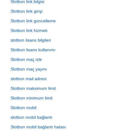
Slotbon link bilgisi
Slotbon link girişi
Slotbon link güncelleme
Slotbon link hizmeti
slotbon lisans bilgileri
Slotbon lisans kullanımı
Slotbon maç izle
Slotbon maç yayını
slotbon mail adresi
Slotbon maksimum limit
Slotbon minimum limit
Slotbon mobil
slotbon mobil bağlantı
Slotbon mobil bağlantı hatası