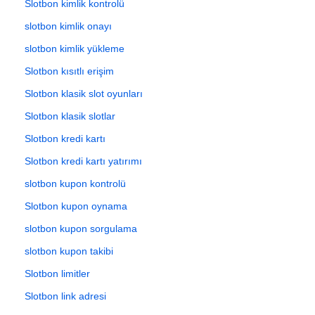
Slotbon kimlik kontrolü
slotbon kimlik onayı
slotbon kimlik yükleme
Slotbon kısıtlı erişim
Slotbon klasik slot oyunları
Slotbon klasik slotlar
Slotbon kredi kartı
Slotbon kredi kartı yatırımı
slotbon kupon kontrolü
Slotbon kupon oynama
slotbon kupon sorgulama
slotbon kupon takibi
Slotbon limitler
Slotbon link adresi