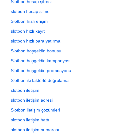
Slotbon hesap şifresi
slotbon hesap silme
Slotbon hızlı erişim
slotbon hızlı kayıt
slotbon hızlı para yatırma
Slotbon hoşgeldin bonusu
Slotbon hoşgeldin kampanyası
Slotbon hoşgeldin promosyonu
Slotbon iki faktörlü doğrulama
slotbon iletişim
slotbon iletişim adresi
Slotbon iletişim çözümleri
slotbon iletişim hattı
slotbon iletişim numarası