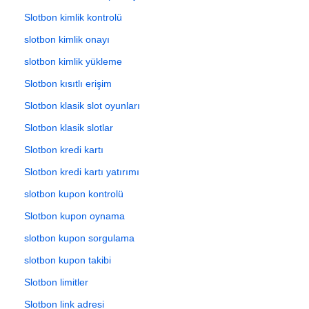
Slotbon kimlik kontrolü
slotbon kimlik onayı
slotbon kimlik yükleme
Slotbon kısıtlı erişim
Slotbon klasik slot oyunları
Slotbon klasik slotlar
Slotbon kredi kartı
Slotbon kredi kartı yatırımı
slotbon kupon kontrolü
Slotbon kupon oynama
slotbon kupon sorgulama
slotbon kupon takibi
Slotbon limitler
Slotbon link adresi