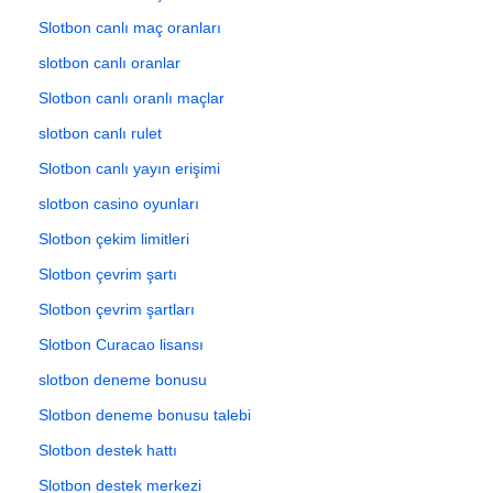
Slotbon canlı maç oranları
slotbon canlı oranlar
Slotbon canlı oranlı maçlar
slotbon canlı rulet
Slotbon canlı yayın erişimi
slotbon casino oyunları
Slotbon çekim limitleri
Slotbon çevrim şartı
Slotbon çevrim şartları
Slotbon Curacao lisansı
slotbon deneme bonusu
Slotbon deneme bonusu talebi
Slotbon destek hattı
Slotbon destek merkezi