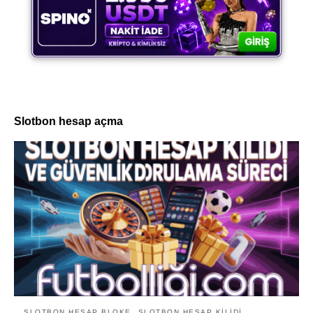
Slotbon hesap açma
SLOTBON HESAP BLOKE
SLOTBON HESAP KILIDI