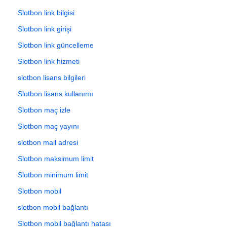
Slotbon link bilgisi
Slotbon link girişi
Slotbon link güncelleme
Slotbon link hizmeti
slotbon lisans bilgileri
Slotbon lisans kullanımı
Slotbon maç izle
Slotbon maç yayını
slotbon mail adresi
Slotbon maksimum limit
Slotbon minimum limit
Slotbon mobil
slotbon mobil bağlantı
Slotbon mobil bağlantı hatası