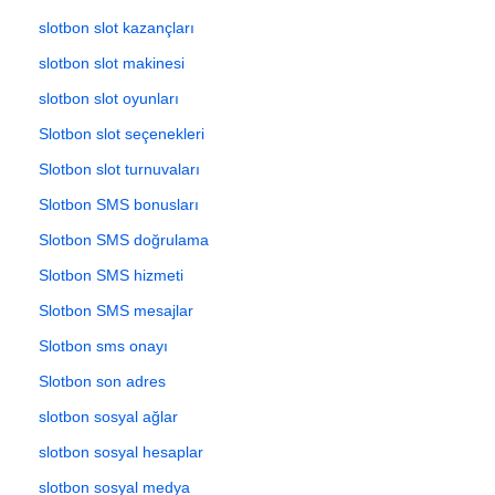
slotbon slot kazançları
slotbon slot makinesi
slotbon slot oyunları
Slotbon slot seçenekleri
Slotbon slot turnuvaları
Slotbon SMS bonusları
Slotbon SMS doğrulama
Slotbon SMS hizmeti
Slotbon SMS mesajlar
Slotbon sms onayı
Slotbon son adres
slotbon sosyal ağlar
slotbon sosyal hesaplar
slotbon sosyal medya