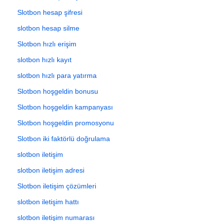
Slotbon hesap şifresi
slotbon hesap silme
Slotbon hızlı erişim
slotbon hızlı kayıt
slotbon hızlı para yatırma
Slotbon hoşgeldin bonusu
Slotbon hoşgeldin kampanyası
Slotbon hoşgeldin promosyonu
Slotbon iki faktörlü doğrulama
slotbon iletişim
slotbon iletişim adresi
Slotbon iletişim çözümleri
slotbon iletişim hattı
slotbon iletişim numarası