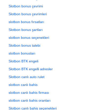
Slotbon bonus çevrimi
Slotbon bonus çevrimleri
slotbon bonus fırsatları
Slotbon bonus şartları
slotbon bonus seçenekleri
Slotbon bonus talebi
slotbon bonusları
Slotbon BTK engeli
Slotbon BTK engelli adresler
Slotbon canlı auto rulet
slotbon canlı bahis
slotbon canlı bahis firması
slotbon canlı bahis oranları
Slotbon canlı bahis seçenekleri