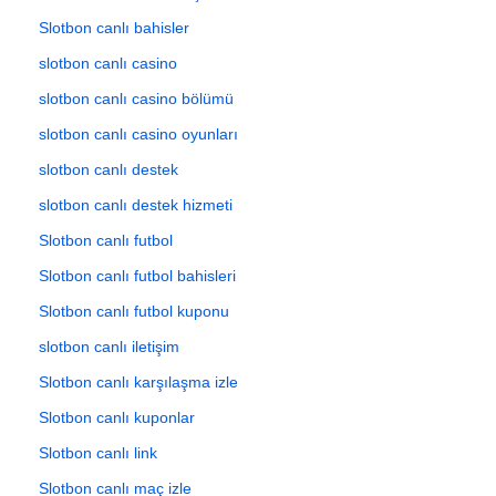
Slotbon canlı bahisler
slotbon canlı casino
slotbon canlı casino bölümü
slotbon canlı casino oyunları
slotbon canlı destek
slotbon canlı destek hizmeti
Slotbon canlı futbol
Slotbon canlı futbol bahisleri
Slotbon canlı futbol kuponu
slotbon canlı iletişim
Slotbon canlı karşılaşma izle
Slotbon canlı kuponlar
Slotbon canlı link
Slotbon canlı maç izle