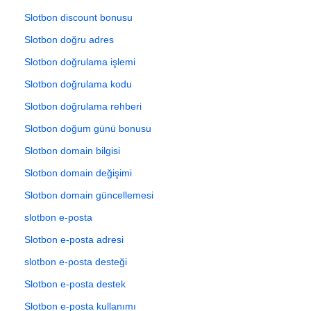
Slotbon discount bonusu
Slotbon doğru adres
Slotbon doğrulama işlemi
Slotbon doğrulama kodu
Slotbon doğrulama rehberi
Slotbon doğum günü bonusu
Slotbon domain bilgisi
Slotbon domain değişimi
Slotbon domain güncellemesi
slotbon e-posta
Slotbon e-posta adresi
slotbon e-posta desteği
Slotbon e-posta destek
Slotbon e-posta kullanımı