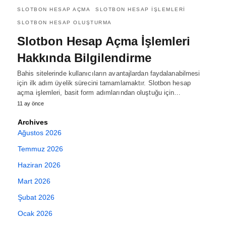
SLOTBON HESAP AÇMA
SLOTBON HESAP IŞLEMLERI
SLOTBON HESAP OLUŞTURMA
Slotbon Hesap Açma İşlemleri
Hakkında Bilgilendirme
Bahis sitelerinde kullanıcıların avantajlardan faydalanabilmesi
için ilk adım üyelik sürecini tamamlamaktır. Slotbon hesap
açma işlemleri, basit form adımlarından oluştuğu için…
11 ay önce
Archives
Ağustos 2026
Temmuz 2026
Haziran 2026
Mart 2026
Şubat 2026
Ocak 2026