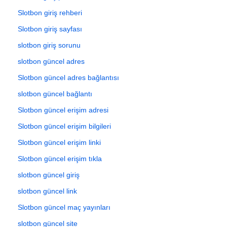
Slotbon giriş rehberi
Slotbon giriş sayfası
slotbon giriş sorunu
slotbon güncel adres
Slotbon güncel adres bağlantısı
slotbon güncel bağlantı
Slotbon güncel erişim adresi
Slotbon güncel erişim bilgileri
Slotbon güncel erişim linki
Slotbon güncel erişim tıkla
slotbon güncel giriş
slotbon güncel link
Slotbon güncel maç yayınları
slotbon güncel site