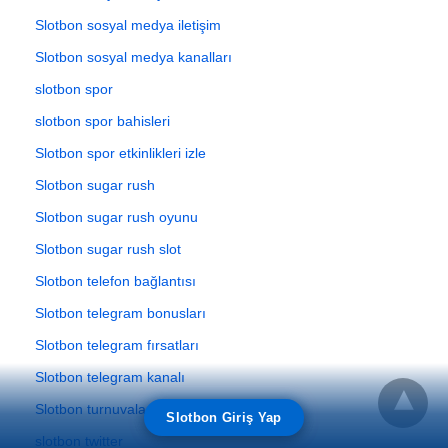
Slotbon sosyal medya iletişim
Slotbon sosyal medya kanalları
slotbon spor
slotbon spor bahisleri
Slotbon spor etkinlikleri izle
Slotbon sugar rush
Slotbon sugar rush oyunu
Slotbon sugar rush slot
Slotbon telefon bağlantısı
Slotbon telegram bonusları
Slotbon telegram fırsatları
Slotbon telegram kanalı
Slotbon turnuvalar
Slotbon Giriş Yap
slotbon twitter