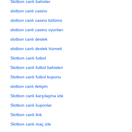
Slotbon canlı bahisler
slotbon canlı casino
slotbon canlı casino bölümü
slotbon canlı casino oyunları
slotbon canlı destek
slotbon canlı destek hizmeti
Slotbon canlı futbol
Slotbon canlı futbol bahisleri
Slotbon canlı futbol kuponu
slotbon canlı iletişim
Slotbon canlı karşılaşma izle
Slotbon canlı kuponlar
Slotbon canlı link
Slotbon canlı maç izle