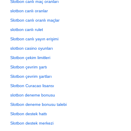
Slotbon canlı maç oranları
slotbon canlı oranlar
Slotbon canlı oranlı maçlar
slotbon canlı rulet
Slotbon canlı yayın erişimi
slotbon casino oyunları
Slotbon çekim limitleri
Slotbon çevrim şartı
Slotbon çevrim şartları
Slotbon Curacao lisansı
slotbon deneme bonusu
Slotbon deneme bonusu talebi
Slotbon destek hattı
Slotbon destek merkezi