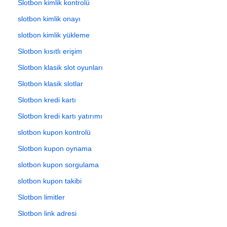
Slotbon kimlik kontrolü
slotbon kimlik onayı
slotbon kimlik yükleme
Slotbon kısıtlı erişim
Slotbon klasik slot oyunları
Slotbon klasik slotlar
Slotbon kredi kartı
Slotbon kredi kartı yatırımı
slotbon kupon kontrolü
Slotbon kupon oynama
slotbon kupon sorgulama
slotbon kupon takibi
Slotbon limitler
Slotbon link adresi