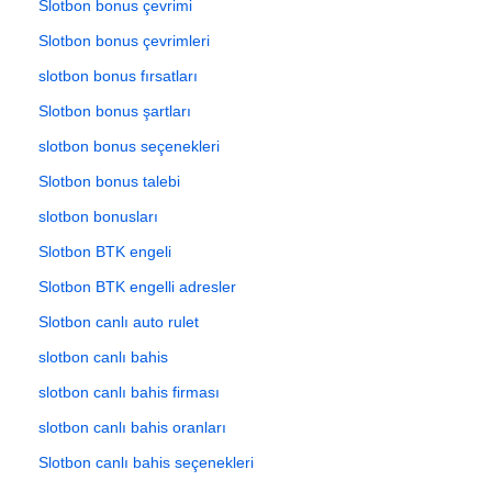
Slotbon bonus çevrimi
Slotbon bonus çevrimleri
slotbon bonus fırsatları
Slotbon bonus şartları
slotbon bonus seçenekleri
Slotbon bonus talebi
slotbon bonusları
Slotbon BTK engeli
Slotbon BTK engelli adresler
Slotbon canlı auto rulet
slotbon canlı bahis
slotbon canlı bahis firması
slotbon canlı bahis oranları
Slotbon canlı bahis seçenekleri