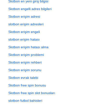
Slotbon en yeni giriş bilgisi
Slotbon engelli adres bilgileri
Slotbon erişim adresi
slotbon erişim adresleri
Slotbon erişim engeli
slotbon erişim hatası
Slotbon erişim hatası alma
Slotbon erişim problemi
Slotbon erişim rehberi
Slotbon erişim sorunu
Slotbon evrak talebi
Slotbon free spin bonusu
Slotbon free spin slot bonusları
slotbon futbol bahisleri