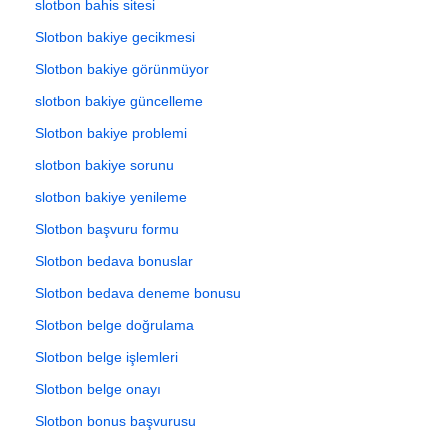
slotbon bahis sitesi
Slotbon bakiye gecikmesi
Slotbon bakiye görünmüyor
slotbon bakiye güncelleme
Slotbon bakiye problemi
slotbon bakiye sorunu
slotbon bakiye yenileme
Slotbon başvuru formu
Slotbon bedava bonuslar
Slotbon bedava deneme bonusu
Slotbon belge doğrulama
Slotbon belge işlemleri
Slotbon belge onayı
Slotbon bonus başvurusu