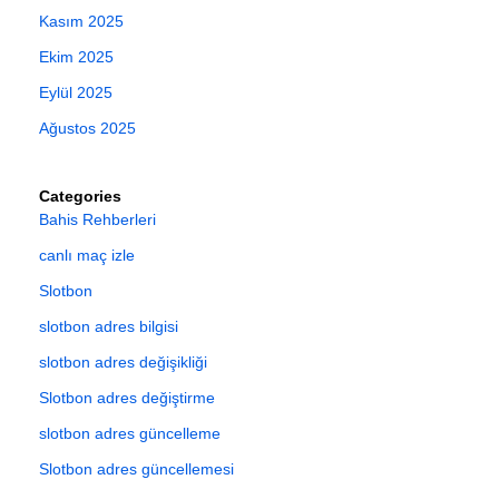
Kasım 2025
Ekim 2025
Eylül 2025
Ağustos 2025
Categories
Bahis Rehberleri
canlı maç izle
Slotbon
slotbon adres bilgisi
slotbon adres değişikliği
Slotbon adres değiştirme
slotbon adres güncelleme
Slotbon adres güncellemesi