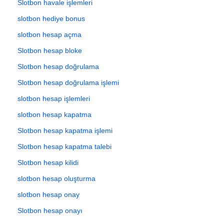
Slotbon havale işlemleri
slotbon hediye bonus
slotbon hesap açma
Slotbon hesap bloke
Slotbon hesap doğrulama
Slotbon hesap doğrulama işlemi
slotbon hesap işlemleri
slotbon hesap kapatma
Slotbon hesap kapatma işlemi
Slotbon hesap kapatma talebi
Slotbon hesap kilidi
slotbon hesap oluşturma
slotbon hesap onay
Slotbon hesap onayı