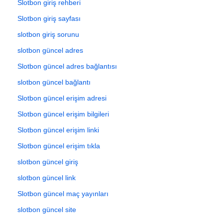
Slotbon giriş rehberi
Slotbon giriş sayfası
slotbon giriş sorunu
slotbon güncel adres
Slotbon güncel adres bağlantısı
slotbon güncel bağlantı
Slotbon güncel erişim adresi
Slotbon güncel erişim bilgileri
Slotbon güncel erişim linki
Slotbon güncel erişim tıkla
slotbon güncel giriş
slotbon güncel link
Slotbon güncel maç yayınları
slotbon güncel site