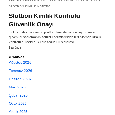
SLOTBON KIMLIK KONTROLÜ
Slotbon Kimlik Kontrolü
Güvenlik Onayı
Online bahis ve casino platformlarında üst düzey finansal
güvenliği sağlamanın zorunlu adımlarından biri Slotbon kimlik
kontrolü sürecidir. Bu prosedür, uluslararası…
9 ay önce
Archives
Ağustos 2026
Temmuz 2026
Haziran 2026
Mart 2026
Şubat 2026
Ocak 2026
Aralık 2025