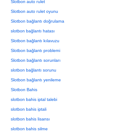
Slotbon auto rulet
Slotbon auto rulet oyunu
Slotbon bağlantı doğrulama
slotbon bağlantı hatası
Slotbon bağlantı kılavuzu
Slotbon bağlantı problemi
Slotbon bağlantı sorunları
slotbon bağlantı sorunu
Slotbon bağlantı yenileme
Slotbon Bahis
slotbon bahis iptal talebi
slotbon bahis iptali
slotbon bahis lisansı
slotbon bahis silme