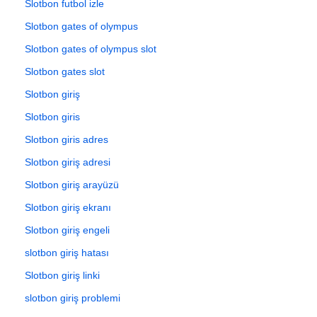
Slotbon futbol izle
Slotbon gates of olympus
Slotbon gates of olympus slot
Slotbon gates slot
Slotbon giriş
Slotbon giris
Slotbon giris adres
Slotbon giriş adresi
Slotbon giriş arayüzü
Slotbon giriş ekranı
Slotbon giriş engeli
slotbon giriş hatası
Slotbon giriş linki
slotbon giriş problemi