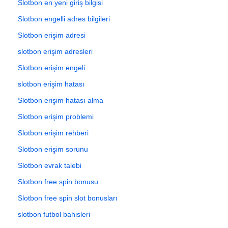
Slotbon en yeni giriş bilgisi
Slotbon engelli adres bilgileri
Slotbon erişim adresi
slotbon erişim adresleri
Slotbon erişim engeli
slotbon erişim hatası
Slotbon erişim hatası alma
Slotbon erişim problemi
Slotbon erişim rehberi
Slotbon erişim sorunu
Slotbon evrak talebi
Slotbon free spin bonusu
Slotbon free spin slot bonusları
slotbon futbol bahisleri