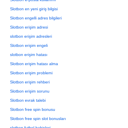
Slotbon en yeni giriş bilgisi
Slotbon engelli adres bilgileri
Slotbon erişim adresi
slotbon erişim adresleri
Slotbon erişim engeli
slotbon erişim hatası
Slotbon erişim hatası alma
Slotbon erişim problemi
Slotbon erişim rehberi
Slotbon erişim sorunu
Slotbon evrak talebi
Slotbon free spin bonusu
Slotbon free spin slot bonusları
slotbon futbol bahisleri