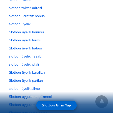
slotbon twitter adresi
slotbon ücretsiz bonus
slotbon üyelik
Slotbon üyelik bonusu
Slotbon üyelik formu
Slotbon üyelik hatası
slotbon üyelik hesabı
slotbon üyelik iptali
Slotbon üyelik kuralları
Slotbon üyelik şartları
slotbon üyelik silme
Slotbon uygulama çökmesi
Slotbon uygulama giriş problemi
Slotbon Giriş Yap
Slotbon uygulama hatası