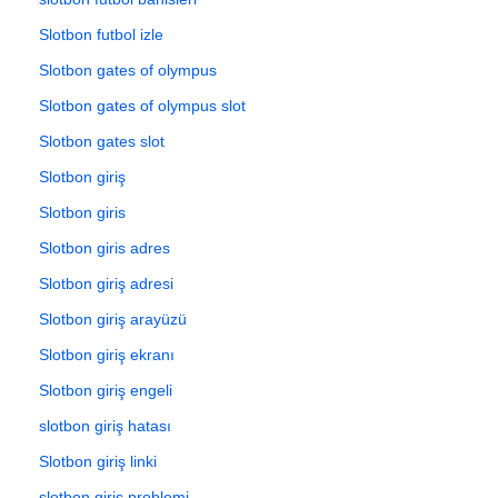
Slotbon futbol izle
Slotbon gates of olympus
Slotbon gates of olympus slot
Slotbon gates slot
Slotbon giriş
Slotbon giris
Slotbon giris adres
Slotbon giriş adresi
Slotbon giriş arayüzü
Slotbon giriş ekranı
Slotbon giriş engeli
slotbon giriş hatası
Slotbon giriş linki
slotbon giriş problemi