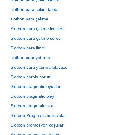
slotbon para çekim talebi
slotbon para çekme
Slotbon para çekme limitleri
Slotbon para çekme süreci
Slotbon para limiti
slotbon para yatırma
Slotbon para yatırma kılavuzu
Slotbon parola sorunu
Slotbon pragmatic oyunları
Slotbon pragmatic play
Slotbon pragmatic slot
Slotbon Pragmatic turnuvalar
Slotbon promosyon koşulları
Slotbon promosyon talebi