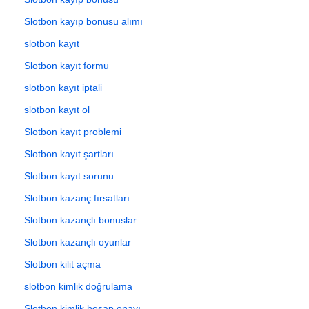
Slotbon kayıp bonusu alımı
slotbon kayıt
Slotbon kayıt formu
slotbon kayıt iptali
slotbon kayıt ol
Slotbon kayıt problemi
Slotbon kayıt şartları
Slotbon kayıt sorunu
Slotbon kazanç fırsatları
Slotbon kazançlı bonuslar
Slotbon kazançlı oyunlar
Slotbon kilit açma
slotbon kimlik doğrulama
Slotbon kimlik hesap onayı