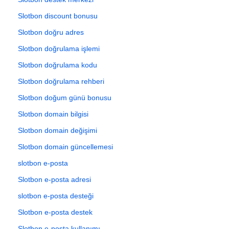
Slotbon discount bonusu
Slotbon doğru adres
Slotbon doğrulama işlemi
Slotbon doğrulama kodu
Slotbon doğrulama rehberi
Slotbon doğum günü bonusu
Slotbon domain bilgisi
Slotbon domain değişimi
Slotbon domain güncellemesi
slotbon e-posta
Slotbon e-posta adresi
slotbon e-posta desteği
Slotbon e-posta destek
Slotbon e-posta kullanımı