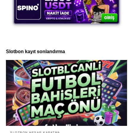
Slotbon kayıt sonlandırma
SLOTBON HESAP KAPATMA