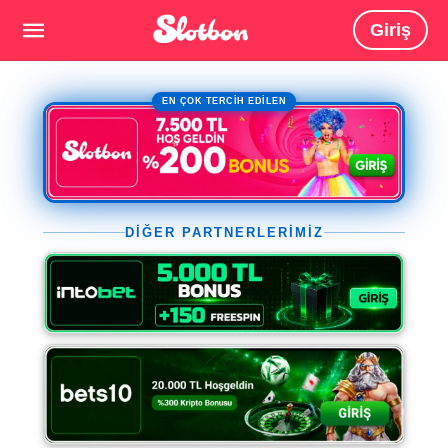
Giriş
EN ÇOK TERCİH EDİLEN
DİĞER PARTNERLERİMİZ