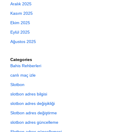
Aralık 2025
Kasım 2025
Ekim 2025
Eylül 2025
Ağustos 2025
Categories
Bahis Rehberleri
canlı maç izle
Slotbon
slotbon adres bilgisi
slotbon adres değişikliği
Slotbon adres değiştirme
slotbon adres güncelleme
Slotbon adres güncellemesi