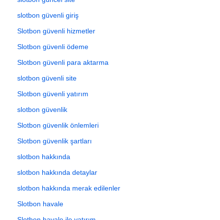
slotbon güvenli giriş
Slotbon güvenli hizmetler
Slotbon güvenli ödeme
Slotbon güvenli para aktarma
slotbon güvenli site
Slotbon güvenli yatırım
slotbon güvenlik
Slotbon güvenlik önlemleri
Slotbon güvenlik şartları
slotbon hakkında
slotbon hakkında detaylar
slotbon hakkında merak edilenler
Slotbon havale
Slotbon havale ile yatırım