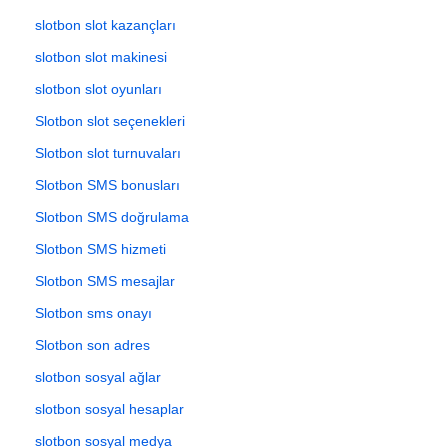
slotbon slot kazançları
slotbon slot makinesi
slotbon slot oyunları
Slotbon slot seçenekleri
Slotbon slot turnuvaları
Slotbon SMS bonusları
Slotbon SMS doğrulama
Slotbon SMS hizmeti
Slotbon SMS mesajlar
Slotbon sms onayı
Slotbon son adres
slotbon sosyal ağlar
slotbon sosyal hesaplar
slotbon sosyal medya