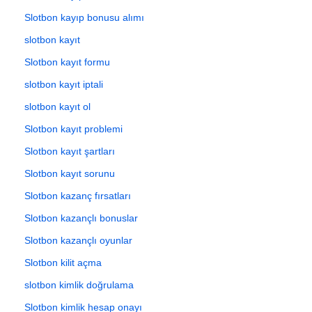
Slotbon kayıp bonusu alımı
slotbon kayıt
Slotbon kayıt formu
slotbon kayıt iptali
slotbon kayıt ol
Slotbon kayıt problemi
Slotbon kayıt şartları
Slotbon kayıt sorunu
Slotbon kazanç fırsatları
Slotbon kazançlı bonuslar
Slotbon kazançlı oyunlar
Slotbon kilit açma
slotbon kimlik doğrulama
Slotbon kimlik hesap onayı