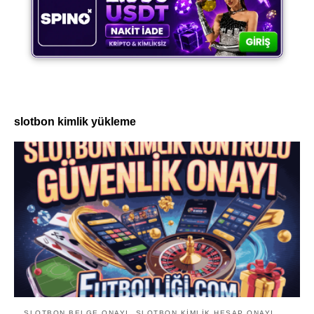
slotbon kimlik yükleme
SLOTBON BELGE ONAYI
SLOTBON KIMLIK HESAP ONAYI