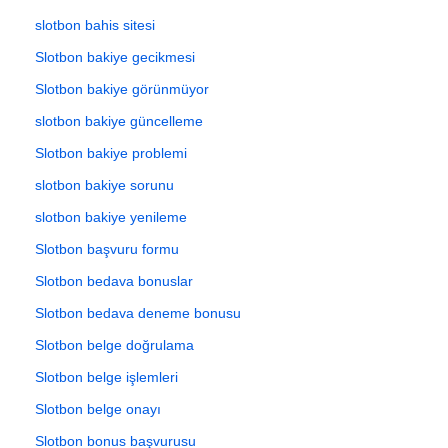
slotbon bahis sitesi
Slotbon bakiye gecikmesi
Slotbon bakiye görünmüyor
slotbon bakiye güncelleme
Slotbon bakiye problemi
slotbon bakiye sorunu
slotbon bakiye yenileme
Slotbon başvuru formu
Slotbon bedava bonuslar
Slotbon bedava deneme bonusu
Slotbon belge doğrulama
Slotbon belge işlemleri
Slotbon belge onayı
Slotbon bonus başvurusu