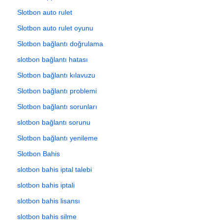
Slotbon auto rulet
Slotbon auto rulet oyunu
Slotbon bağlantı doğrulama
slotbon bağlantı hatası
Slotbon bağlantı kılavuzu
Slotbon bağlantı problemi
Slotbon bağlantı sorunları
slotbon bağlantı sorunu
Slotbon bağlantı yenileme
Slotbon Bahis
slotbon bahis iptal talebi
slotbon bahis iptali
slotbon bahis lisansı
slotbon bahis silme