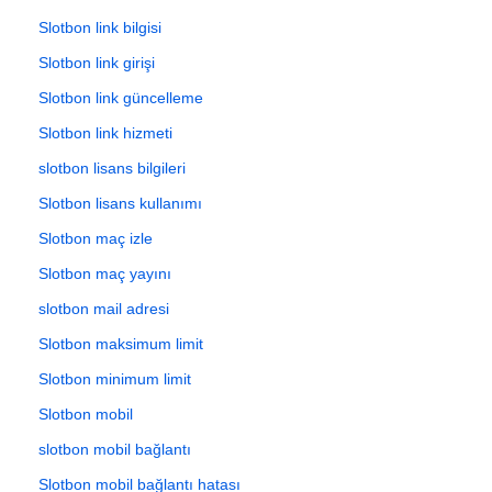
Slotbon link bilgisi
Slotbon link girişi
Slotbon link güncelleme
Slotbon link hizmeti
slotbon lisans bilgileri
Slotbon lisans kullanımı
Slotbon maç izle
Slotbon maç yayını
slotbon mail adresi
Slotbon maksimum limit
Slotbon minimum limit
Slotbon mobil
slotbon mobil bağlantı
Slotbon mobil bağlantı hatası