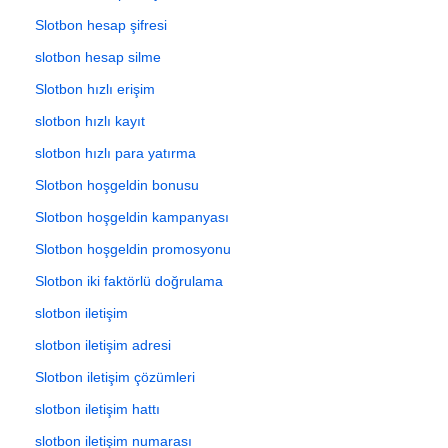
Slotbon hesap şifresi
slotbon hesap silme
Slotbon hızlı erişim
slotbon hızlı kayıt
slotbon hızlı para yatırma
Slotbon hoşgeldin bonusu
Slotbon hoşgeldin kampanyası
Slotbon hoşgeldin promosyonu
Slotbon iki faktörlü doğrulama
slotbon iletişim
slotbon iletişim adresi
Slotbon iletişim çözümleri
slotbon iletişim hattı
slotbon iletişim numarası