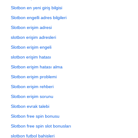
Slotbon en yeni giriş bilgisi
Slotbon engelli adres bilgileri
Slotbon erişim adresi
slotbon erişim adresleri
Slotbon erişim engeli
slotbon erişim hatası
Slotbon erişim hatası alma
Slotbon erişim problemi
Slotbon erişim rehberi
Slotbon erişim sorunu
Slotbon evrak talebi
Slotbon free spin bonusu
Slotbon free spin slot bonusları
slotbon futbol bahisleri