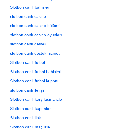
Slotbon canlı bahisler
slotbon canlı casino
slotbon canlı casino bölümü
slotbon canlı casino oyunları
slotbon canlı destek
slotbon canlı destek hizmeti
Slotbon canlı futbol
Slotbon canlı futbol bahisleri
Slotbon canlı futbol kuponu
slotbon canlı iletişim
Slotbon canlı karşılaşma izle
Slotbon canlı kuponlar
Slotbon canlı link
Slotbon canlı maç izle