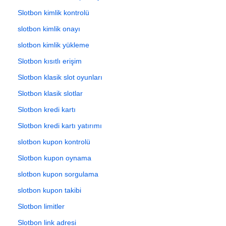
Slotbon kimlik kontrolü
slotbon kimlik onayı
slotbon kimlik yükleme
Slotbon kısıtlı erişim
Slotbon klasik slot oyunları
Slotbon klasik slotlar
Slotbon kredi kartı
Slotbon kredi kartı yatırımı
slotbon kupon kontrolü
Slotbon kupon oynama
slotbon kupon sorgulama
slotbon kupon takibi
Slotbon limitler
Slotbon link adresi