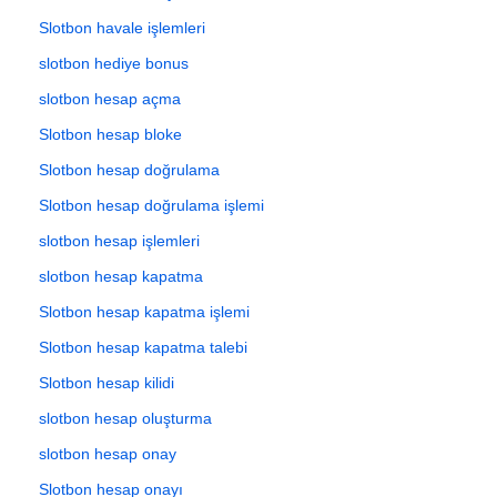
Slotbon havale işlemleri
slotbon hediye bonus
slotbon hesap açma
Slotbon hesap bloke
Slotbon hesap doğrulama
Slotbon hesap doğrulama işlemi
slotbon hesap işlemleri
slotbon hesap kapatma
Slotbon hesap kapatma işlemi
Slotbon hesap kapatma talebi
Slotbon hesap kilidi
slotbon hesap oluşturma
slotbon hesap onay
Slotbon hesap onayı