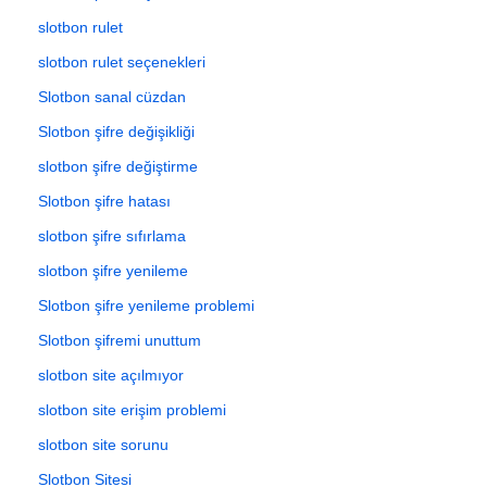
slotbon rulet
slotbon rulet seçenekleri
Slotbon sanal cüzdan
Slotbon şifre değişikliği
slotbon şifre değiştirme
Slotbon şifre hatası
slotbon şifre sıfırlama
slotbon şifre yenileme
Slotbon şifre yenileme problemi
Slotbon şifremi unuttum
slotbon site açılmıyor
slotbon site erişim problemi
slotbon site sorunu
Slotbon Sitesi