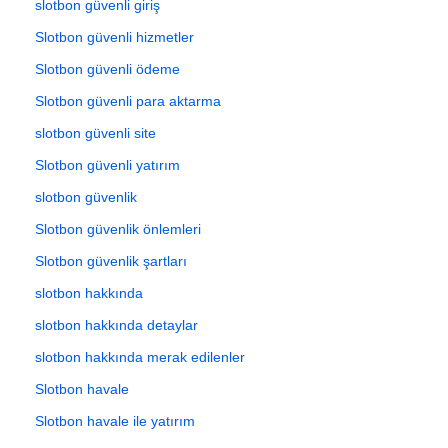
slotbon güvenli giriş
Slotbon güvenli hizmetler
Slotbon güvenli ödeme
Slotbon güvenli para aktarma
slotbon güvenli site
Slotbon güvenli yatırım
slotbon güvenlik
Slotbon güvenlik önlemleri
Slotbon güvenlik şartları
slotbon hakkında
slotbon hakkında detaylar
slotbon hakkında merak edilenler
Slotbon havale
Slotbon havale ile yatırım