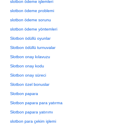
slotbon ödeme işlemleri
slotbon ödeme problemi
slotbon ödeme sorunu
slotbon ödeme yöntemleri
Slotbon ödüllü oyunlar
Slotbon ödüllü turnuvalar
Slotbon onay kılavuzu
Slotbon onay kodu
Slotbon onay süreci
Slotbon özel bonuslar
Slotbon papara
Slotbon papara para yatırma
Slotbon papara yatırımı
slotbon para çekim işlemi