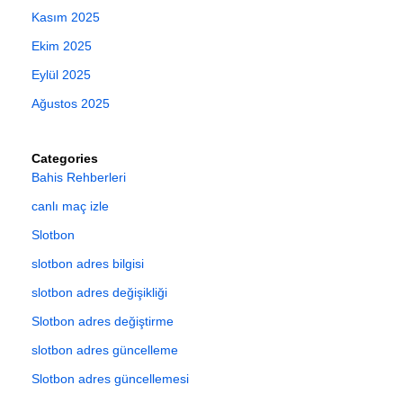
Kasım 2025
Ekim 2025
Eylül 2025
Ağustos 2025
Categories
Bahis Rehberleri
canlı maç izle
Slotbon
slotbon adres bilgisi
slotbon adres değişikliği
Slotbon adres değiştirme
slotbon adres güncelleme
Slotbon adres güncellemesi