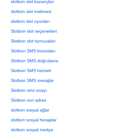
slotbon slot kazançları
slotbon slot makinesi
slotbon slot oyunları
Slotbon slot seçenekleri
Slotbon slot turnuvaları
Slotbon SMS bonusları
Slotbon SMS doğrulama
Slotbon SMS hizmeti
Slotbon SMS mesajlar
Slotbon sms onayı
Slotbon son adres
slotbon sosyal ağlar
slotbon sosyal hesaplar
slotbon sosyal medya