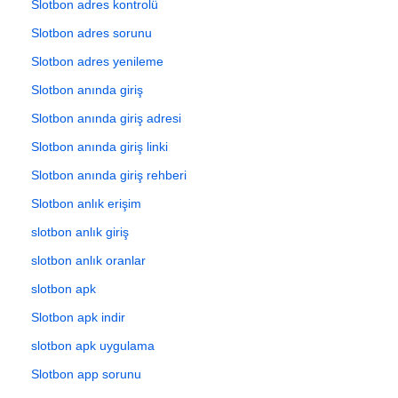
Slotbon adres kontrolü
Slotbon adres sorunu
Slotbon adres yenileme
Slotbon anında giriş
Slotbon anında giriş adresi
Slotbon anında giriş linki
Slotbon anında giriş rehberi
Slotbon anlık erişim
slotbon anlık giriş
slotbon anlık oranlar
slotbon apk
Slotbon apk indir
slotbon apk uygulama
Slotbon app sorunu