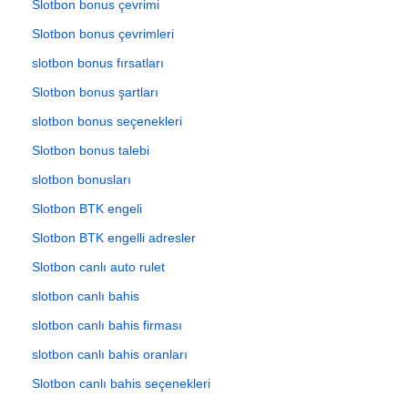
Slotbon bonus çevrimi
Slotbon bonus çevrimleri
slotbon bonus fırsatları
Slotbon bonus şartları
slotbon bonus seçenekleri
Slotbon bonus talebi
slotbon bonusları
Slotbon BTK engeli
Slotbon BTK engelli adresler
Slotbon canlı auto rulet
slotbon canlı bahis
slotbon canlı bahis firması
slotbon canlı bahis oranları
Slotbon canlı bahis seçenekleri