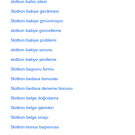
slotbon bahis sitesi
Slotbon bakiye gecikmesi
Slotbon bakiye görünmüyor
slotbon bakiye güncelleme
Slotbon bakiye problemi
slotbon bakiye sorunu
slotbon bakiye yenileme
Slotbon başvuru formu
Slotbon bedava bonuslar
Slotbon bedava deneme bonusu
Slotbon belge doğrulama
Slotbon belge işlemleri
Slotbon belge onayı
Slotbon bonus başvurusu