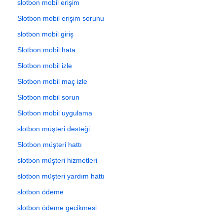
slotbon mobil erişim
Slotbon mobil erişim sorunu
slotbon mobil giriş
Slotbon mobil hata
Slotbon mobil izle
Slotbon mobil maç izle
Slotbon mobil sorun
Slotbon mobil uygulama
slotbon müşteri desteği
Slotbon müşteri hattı
slotbon müşteri hizmetleri
slotbon müşteri yardım hattı
slotbon ödeme
slotbon ödeme gecikmesi