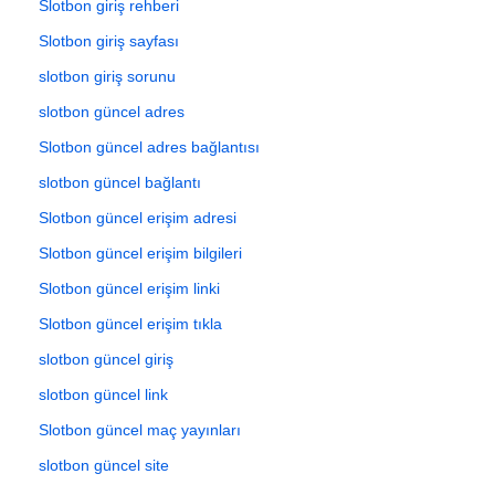
Slotbon giriş rehberi
Slotbon giriş sayfası
slotbon giriş sorunu
slotbon güncel adres
Slotbon güncel adres bağlantısı
slotbon güncel bağlantı
Slotbon güncel erişim adresi
Slotbon güncel erişim bilgileri
Slotbon güncel erişim linki
Slotbon güncel erişim tıkla
slotbon güncel giriş
slotbon güncel link
Slotbon güncel maç yayınları
slotbon güncel site