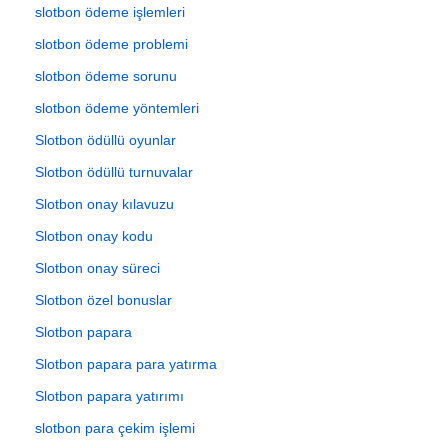
slotbon ödeme işlemleri
slotbon ödeme problemi
slotbon ödeme sorunu
slotbon ödeme yöntemleri
Slotbon ödüllü oyunlar
Slotbon ödüllü turnuvalar
Slotbon onay kılavuzu
Slotbon onay kodu
Slotbon onay süreci
Slotbon özel bonuslar
Slotbon papara
Slotbon papara para yatırma
Slotbon papara yatırımı
slotbon para çekim işlemi