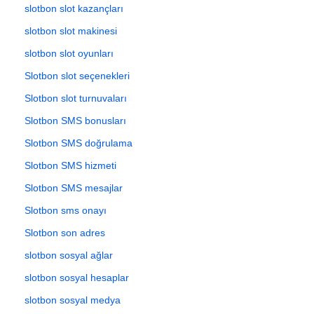
slotbon slot kazançları
slotbon slot makinesi
slotbon slot oyunları
Slotbon slot seçenekleri
Slotbon slot turnuvaları
Slotbon SMS bonusları
Slotbon SMS doğrulama
Slotbon SMS hizmeti
Slotbon SMS mesajlar
Slotbon sms onayı
Slotbon son adres
slotbon sosyal ağlar
slotbon sosyal hesaplar
slotbon sosyal medya