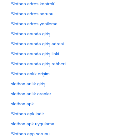
Slotbon adres kontrolü
Slotbon adres sorunu
Slotbon adres yenileme
Slotbon anında giriş
Slotbon anında giriş adresi
Slotbon anında giriş linki
Slotbon anında giriş rehberi
Slotbon anlık erişim
slotbon anlık giriş
slotbon anlık oranlar
slotbon apk
Slotbon apk indir
slotbon apk uygulama
Slotbon app sorunu