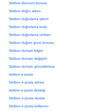
Slotbon discount bonusu
Slotbon doğru adres
Slotbon doğrulama işlemi
Slotbon doğrulama kodu
Slotbon doğrulama rehberi
Slotbon doğum günü bonusu
Slotbon domain bilgisi
Slotbon domain değişimi
Slotbon domain güncellemesi
slotbon e-posta
Slotbon e-posta adresi
slotbon e-posta desteği
Slotbon e-posta destek
Slotbon e-posta kullanımı