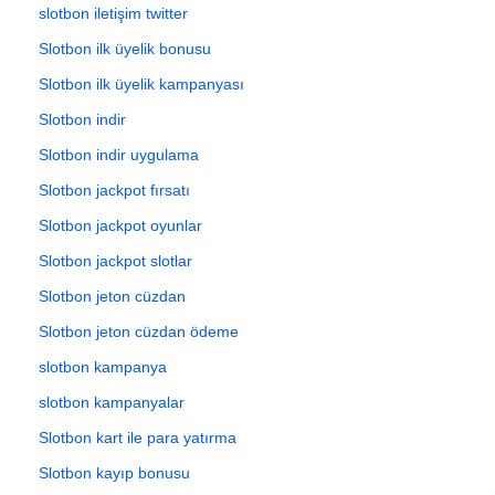
slotbon iletişim twitter
Slotbon ilk üyelik bonusu
Slotbon ilk üyelik kampanyası
Slotbon indir
Slotbon indir uygulama
Slotbon jackpot fırsatı
Slotbon jackpot oyunlar
Slotbon jackpot slotlar
Slotbon jeton cüzdan
Slotbon jeton cüzdan ödeme
slotbon kampanya
slotbon kampanyalar
Slotbon kart ile para yatırma
Slotbon kayıp bonusu