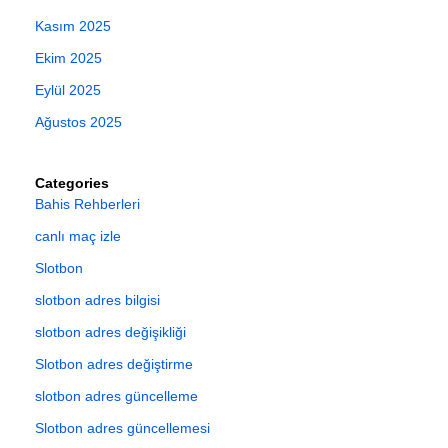
Kasım 2025
Ekim 2025
Eylül 2025
Ağustos 2025
Categories
Bahis Rehberleri
canlı maç izle
Slotbon
slotbon adres bilgisi
slotbon adres değişikliği
Slotbon adres değiştirme
slotbon adres güncelleme
Slotbon adres güncellemesi