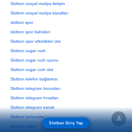
Slotbon sosyal medya iletişim
Slotbon sosyal medya kanalları
slotbon spor
slotbon spor bahisleri
Slotbon spor etkinlikleri izle
Slotbon sugar rush
Slotbon sugar rush oyunu
Slotbon sugar rush slot
Slotbon telefon bağlantısı
Slotbon telegram bonusları
Slotbon telegram fırsatları
Slotbon telegram kanalı
Slotbon turnuvalar
Slotbon Giriş Yap
slotbon twitter