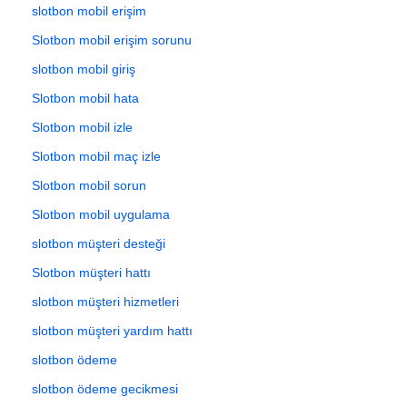
slotbon mobil erişim
Slotbon mobil erişim sorunu
slotbon mobil giriş
Slotbon mobil hata
Slotbon mobil izle
Slotbon mobil maç izle
Slotbon mobil sorun
Slotbon mobil uygulama
slotbon müşteri desteği
Slotbon müşteri hattı
slotbon müşteri hizmetleri
slotbon müşteri yardım hattı
slotbon ödeme
slotbon ödeme gecikmesi