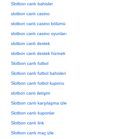
Slotbon canlı bahisler
slotbon canlı casino
slotbon canlı casino bölümü
slotbon canlı casino oyunları
slotbon canlı destek
slotbon canlı destek hizmeti
Slotbon canlı futbol
Slotbon canlı futbol bahisleri
Slotbon canlı futbol kuponu
slotbon canlı iletişim
Slotbon canlı karşılaşma izle
Slotbon canlı kuponlar
Slotbon canlı link
Slotbon canlı maç izle