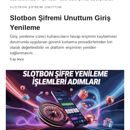
SLOTBON ŞIFREMI UNUTTUM
Slotbon Şifremi Unuttum Giriş
Yenileme
Giriş yenileme süreci kullanıcıların hesap erişimini kaybetmesi
durumunda uygulanan güvenli kurtarma prosedürlerinden biri
olarak değerlendirilir ve platform erişiminin yeniden
sağlanmasını…
5 ay önce