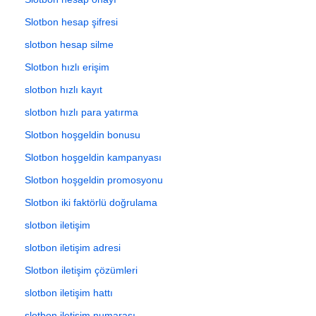
Slotbon hesap şifresi
slotbon hesap silme
Slotbon hızlı erişim
slotbon hızlı kayıt
slotbon hızlı para yatırma
Slotbon hoşgeldin bonusu
Slotbon hoşgeldin kampanyası
Slotbon hoşgeldin promosyonu
Slotbon iki faktörlü doğrulama
slotbon iletişim
slotbon iletişim adresi
Slotbon iletişim çözümleri
slotbon iletişim hattı
slotbon iletişim numarası