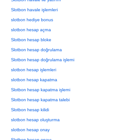
Slotbon havale işlemleri
slotbon hediye bonus
slotbon hesap açma
Slotbon hesap bloke
Slotbon hesap doğrulama
Slotbon hesap doğrulama işlemi
slotbon hesap işlemleri
slotbon hesap kapatma
Slotbon hesap kapatma işlemi
Slotbon hesap kapatma talebi
Slotbon hesap kilidi
slotbon hesap oluşturma
slotbon hesap onay
Slotbon hesap onayı