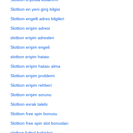
Slotbon en yeni giriş bilgisi
Slotbon engelli adres bilgileri
Slotbon erişim adresi
slotbon erişim adresleri
Slotbon erişim engeli
slotbon erişim hatası
Slotbon erişim hatası alma
Slotbon erişim problemi
Slotbon erişim rehberi
Slotbon erişim sorunu
Slotbon evrak talebi
Slotbon free spin bonusu
Slotbon free spin slot bonusları
slotbon futbol bahisleri