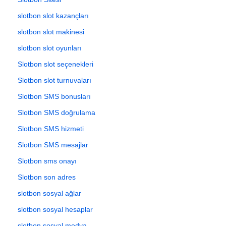
slotbon slot kazançları
slotbon slot makinesi
slotbon slot oyunları
Slotbon slot seçenekleri
Slotbon slot turnuvaları
Slotbon SMS bonusları
Slotbon SMS doğrulama
Slotbon SMS hizmeti
Slotbon SMS mesajlar
Slotbon sms onayı
Slotbon son adres
slotbon sosyal ağlar
slotbon sosyal hesaplar
slotbon sosyal medya