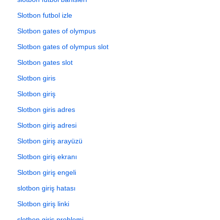
Slotbon futbol izle
Slotbon gates of olympus
Slotbon gates of olympus slot
Slotbon gates slot
Slotbon giris
Slotbon giriş
Slotbon giris adres
Slotbon giriş adresi
Slotbon giriş arayüzü
Slotbon giriş ekranı
Slotbon giriş engeli
slotbon giriş hatası
Slotbon giriş linki
slotbon giriş problemi