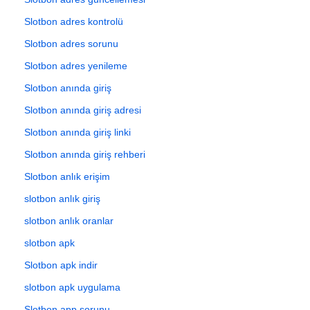
Slotbon adres kontrolü
Slotbon adres sorunu
Slotbon adres yenileme
Slotbon anında giriş
Slotbon anında giriş adresi
Slotbon anında giriş linki
Slotbon anında giriş rehberi
Slotbon anlık erişim
slotbon anlık giriş
slotbon anlık oranlar
slotbon apk
Slotbon apk indir
slotbon apk uygulama
Slotbon app sorunu