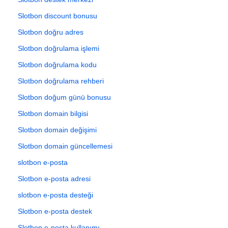
Slotbon discount bonusu
Slotbon doğru adres
Slotbon doğrulama işlemi
Slotbon doğrulama kodu
Slotbon doğrulama rehberi
Slotbon doğum günü bonusu
Slotbon domain bilgisi
Slotbon domain değişimi
Slotbon domain güncellemesi
slotbon e-posta
Slotbon e-posta adresi
slotbon e-posta desteği
Slotbon e-posta destek
Slotbon e-posta kullanımı