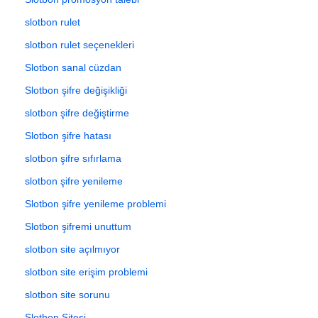
slotbon rulet
slotbon rulet seçenekleri
Slotbon sanal cüzdan
Slotbon şifre değişikliği
slotbon şifre değiştirme
Slotbon şifre hatası
slotbon şifre sıfırlama
slotbon şifre yenileme
Slotbon şifre yenileme problemi
Slotbon şifremi unuttum
slotbon site açılmıyor
slotbon site erişim problemi
slotbon site sorunu
Slotbon Sitesi