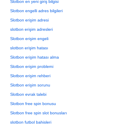
Slotbon en yeni giriş bilgisi
Slotbon engelli adres bilgileri
Slotbon erişim adresi
slotbon erişim adresleri
Slotbon erişim engeli
slotbon erişim hatası
Slotbon erişim hatası alma
Slotbon erişim problemi
Slotbon erişim rehberi
Slotbon erişim sorunu
Slotbon evrak talebi
Slotbon free spin bonusu
Slotbon free spin slot bonusları
slotbon futbol bahisleri