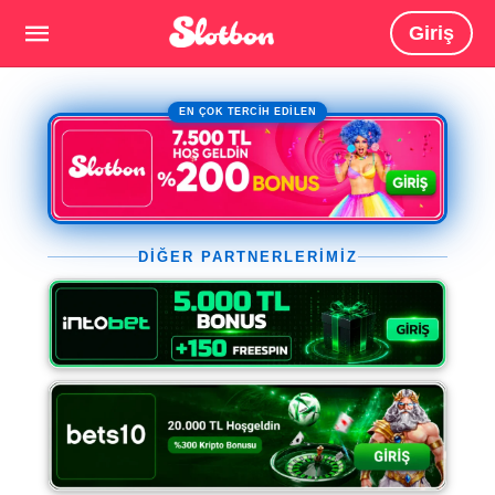
Giriş
EN ÇOK TERCİH EDİLEN
DİĞER PARTNERLERİMİZ