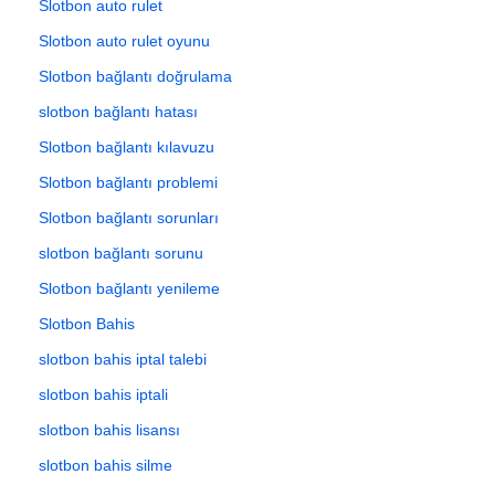
Slotbon auto rulet
Slotbon auto rulet oyunu
Slotbon bağlantı doğrulama
slotbon bağlantı hatası
Slotbon bağlantı kılavuzu
Slotbon bağlantı problemi
Slotbon bağlantı sorunları
slotbon bağlantı sorunu
Slotbon bağlantı yenileme
Slotbon Bahis
slotbon bahis iptal talebi
slotbon bahis iptali
slotbon bahis lisansı
slotbon bahis silme