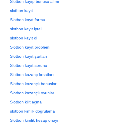
Slotbon kayıp bonusu alımı
slotbon kayıt
Slotbon kayıt formu
slotbon kayıt iptali
slotbon kayıt ol
Slotbon kayıt problemi
Slotbon kayıt şartları
Slotbon kayıt sorunu
Slotbon kazanç fırsatları
Slotbon kazançlı bonuslar
Slotbon kazançlı oyunlar
Slotbon kilit açma
slotbon kimlik doğrulama
Slotbon kimlik hesap onayı