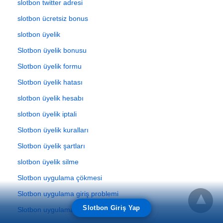
slotbon twitter adresi
slotbon ücretsiz bonus
slotbon üyelik
Slotbon üyelik bonusu
Slotbon üyelik formu
Slotbon üyelik hatası
slotbon üyelik hesabı
slotbon üyelik iptali
Slotbon üyelik kuralları
Slotbon üyelik şartları
slotbon üyelik silme
Slotbon uygulama çökmesi
Slotbon uygulama giriş problemi
Slotbon Giriş Yap
Slotbon uygulama hatası