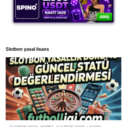
Slotbon yasal lisans
SLOTBON YASAL HIZMET
SLOTBON YASAL LISANSI