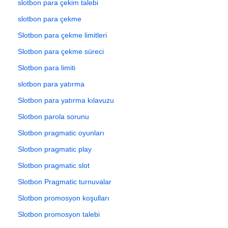
slotbon para çekim talebi
slotbon para çekme
Slotbon para çekme limitleri
Slotbon para çekme süreci
Slotbon para limiti
slotbon para yatırma
Slotbon para yatırma kılavuzu
Slotbon parola sorunu
Slotbon pragmatic oyunları
Slotbon pragmatic play
Slotbon pragmatic slot
Slotbon Pragmatic turnuvalar
Slotbon promosyon koşulları
Slotbon promosyon talebi