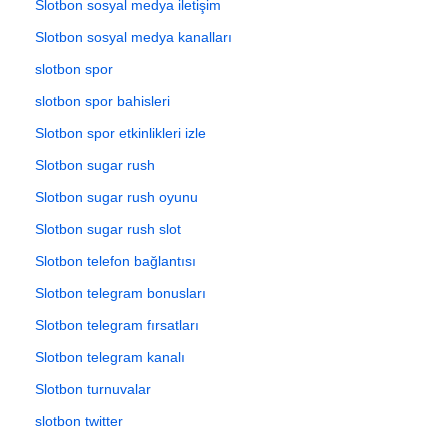
Slotbon sosyal medya iletişim
Slotbon sosyal medya kanalları
slotbon spor
slotbon spor bahisleri
Slotbon spor etkinlikleri izle
Slotbon sugar rush
Slotbon sugar rush oyunu
Slotbon sugar rush slot
Slotbon telefon bağlantısı
Slotbon telegram bonusları
Slotbon telegram fırsatları
Slotbon telegram kanalı
Slotbon turnuvalar
slotbon twitter