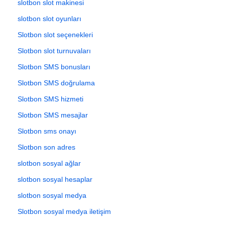
slotbon slot makinesi
slotbon slot oyunları
Slotbon slot seçenekleri
Slotbon slot turnuvaları
Slotbon SMS bonusları
Slotbon SMS doğrulama
Slotbon SMS hizmeti
Slotbon SMS mesajlar
Slotbon sms onayı
Slotbon son adres
slotbon sosyal ağlar
slotbon sosyal hesaplar
slotbon sosyal medya
Slotbon sosyal medya iletişim