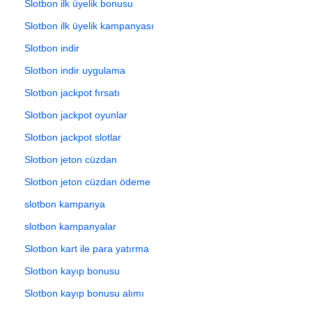
Slotbon ilk üyelik bonusu
Slotbon ilk üyelik kampanyası
Slotbon indir
Slotbon indir uygulama
Slotbon jackpot fırsatı
Slotbon jackpot oyunlar
Slotbon jackpot slotlar
Slotbon jeton cüzdan
Slotbon jeton cüzdan ödeme
slotbon kampanya
slotbon kampanyalar
Slotbon kart ile para yatırma
Slotbon kayıp bonusu
Slotbon kayıp bonusu alımı