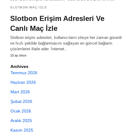
SLOTBON MAÇ IZLE
Slotbon Erişim Adresleri Ve
Canlı Maç İzle
Slotbon erişim adresleri, kullanıcıların siteye her zaman güvenli
ve hızlı şekilde bağlanmasını sağlayan en güncel bağlantı
çözümlerini ifade eder. İnternet…
10 ay önce
Archives
Temmuz 2026
Haziran 2026
Mart 2026
Şubat 2026
Ocak 2026
Aralık 2025
Kasım 2025