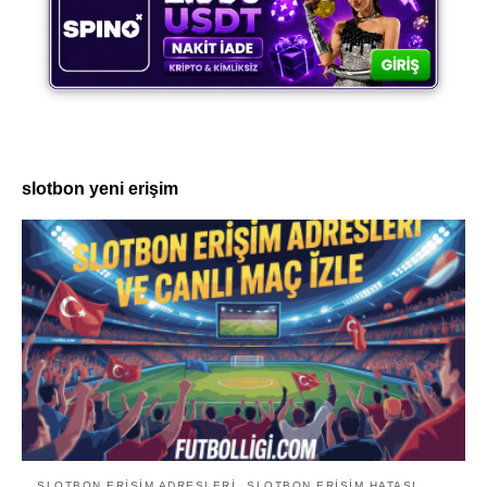
slotbon yeni erişim
SLOTBON ERIŞIM ADRESLERI
SLOTBON ERIŞIM HATASI