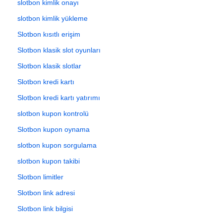
slotbon kimlik onayı
slotbon kimlik yükleme
Slotbon kısıtlı erişim
Slotbon klasik slot oyunları
Slotbon klasik slotlar
Slotbon kredi kartı
Slotbon kredi kartı yatırımı
slotbon kupon kontrolü
Slotbon kupon oynama
slotbon kupon sorgulama
slotbon kupon takibi
Slotbon limitler
Slotbon link adresi
Slotbon link bilgisi