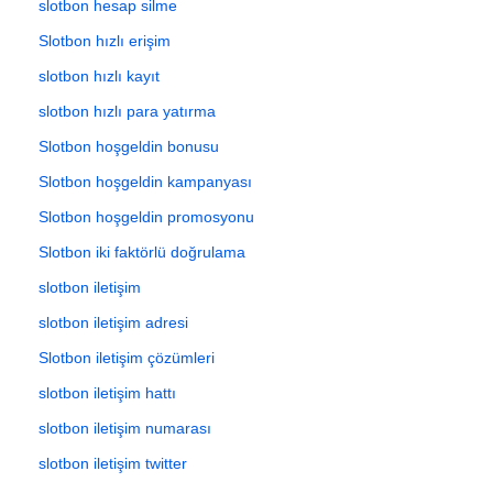
slotbon hesap silme
Slotbon hızlı erişim
slotbon hızlı kayıt
slotbon hızlı para yatırma
Slotbon hoşgeldin bonusu
Slotbon hoşgeldin kampanyası
Slotbon hoşgeldin promosyonu
Slotbon iki faktörlü doğrulama
slotbon iletişim
slotbon iletişim adresi
Slotbon iletişim çözümleri
slotbon iletişim hattı
slotbon iletişim numarası
slotbon iletişim twitter