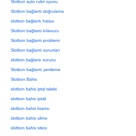
Slotbon auto rulet oyunu
Slotbon bağlantı doğrulama
slotbon bağlantı hatası
Slotbon bağlantı kılavuzu
Slotbon bağlantı problemi
Slotbon bağlantı sorunları
slotbon bağlantı sorunu
Slotbon bağlantı yenileme
Slotbon Bahis
slotbon bahis iptal talebi
slotbon bahis iptali
slotbon bahis lisansı
slotbon bahis silme
slotbon bahis sitesi