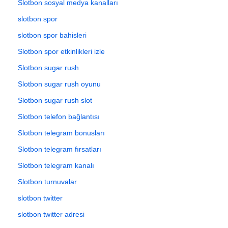
Slotbon sosyal medya kanalları
slotbon spor
slotbon spor bahisleri
Slotbon spor etkinlikleri izle
Slotbon sugar rush
Slotbon sugar rush oyunu
Slotbon sugar rush slot
Slotbon telefon bağlantısı
Slotbon telegram bonusları
Slotbon telegram fırsatları
Slotbon telegram kanalı
Slotbon turnuvalar
slotbon twitter
slotbon twitter adresi