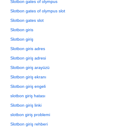
Slotbon gates of olympus
Slotbon gates of olympus slot
Slotbon gates slot
Slotbon giris
Slotbon giriş
Slotbon giris adres
Slotbon giriş adresi
Slotbon giriş arayüzü
Slotbon giriş ekranı
Slotbon giriş engeli
slotbon giriş hatası
Slotbon giriş linki
slotbon giriş problemi
Slotbon giriş rehberi