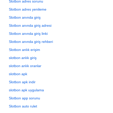
Slotbon adres sorunu
Slotbon adres yenileme
Slotbon anında giriş
Slotbon anında giriş adresi
Slotbon anında giriş linki
Slotbon anında giriş rehberi
Slotbon anlık erişim
slotbon anlık giriş
slotbon anlık oranlar
slotbon apk
Slotbon apk indir
slotbon apk uygulama
Slotbon app sorunu
Slotbon auto rulet