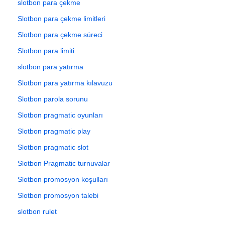
slotbon para çekme
Slotbon para çekme limitleri
Slotbon para çekme süreci
Slotbon para limiti
slotbon para yatırma
Slotbon para yatırma kılavuzu
Slotbon parola sorunu
Slotbon pragmatic oyunları
Slotbon pragmatic play
Slotbon pragmatic slot
Slotbon Pragmatic turnuvalar
Slotbon promosyon koşulları
Slotbon promosyon talebi
slotbon rulet