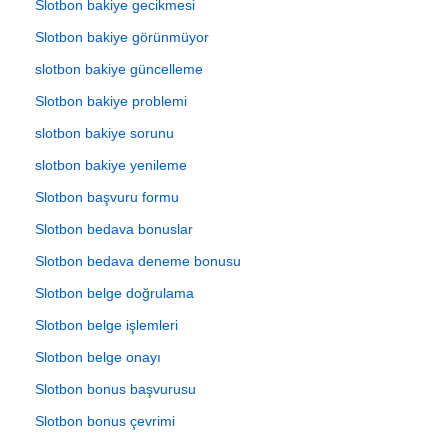
Slotbon bakiye gecikmesi
Slotbon bakiye görünmüyor
slotbon bakiye güncelleme
Slotbon bakiye problemi
slotbon bakiye sorunu
slotbon bakiye yenileme
Slotbon başvuru formu
Slotbon bedava bonuslar
Slotbon bedava deneme bonusu
Slotbon belge doğrulama
Slotbon belge işlemleri
Slotbon belge onayı
Slotbon bonus başvurusu
Slotbon bonus çevrimi