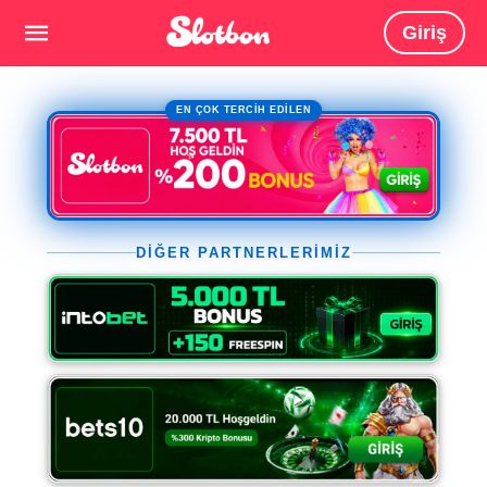
Giriş
EN ÇOK TERCİH EDİLEN
DİĞER PARTNERLERİMİZ