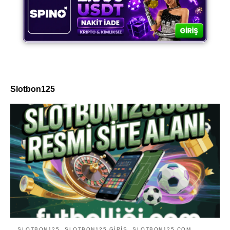
Slotbon125
SLOTBON125
SLOTBON125 GIRIŞ
SLOTBON125.COM