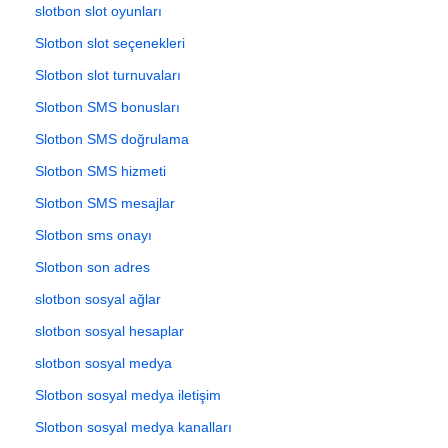
slotbon slot oyunları
Slotbon slot seçenekleri
Slotbon slot turnuvaları
Slotbon SMS bonusları
Slotbon SMS doğrulama
Slotbon SMS hizmeti
Slotbon SMS mesajlar
Slotbon sms onayı
Slotbon son adres
slotbon sosyal ağlar
slotbon sosyal hesaplar
slotbon sosyal medya
Slotbon sosyal medya iletişim
Slotbon sosyal medya kanalları