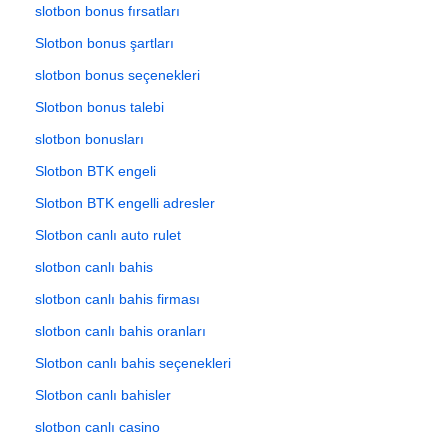
slotbon bonus fırsatları
Slotbon bonus şartları
slotbon bonus seçenekleri
Slotbon bonus talebi
slotbon bonusları
Slotbon BTK engeli
Slotbon BTK engelli adresler
Slotbon canlı auto rulet
slotbon canlı bahis
slotbon canlı bahis firması
slotbon canlı bahis oranları
Slotbon canlı bahis seçenekleri
Slotbon canlı bahisler
slotbon canlı casino