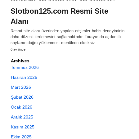
Slotbon125.com Resmi Site
Alanı
Resmi site alanı üzerinden yapılan erişimler bahis deneyiminin
daha düzenli ilerlemesini sağlamaktadır. Tarayıcıda açılan ilk
sayfanın doğru yüklenmesi menülerin eksiksiz…
6 ay önce
Archives
Temmuz 2026
Haziran 2026
Mart 2026
Şubat 2026
Ocak 2026
Aralık 2025
Kasım 2025
Ekim 2025