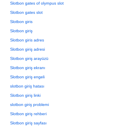
Slotbon gates of olympus slot
Slotbon gates slot
Slotbon giris
Slotbon giriş
Slotbon giris adres
Slotbon giriş adresi
Slotbon giriş arayüzü
Slotbon giriş ekranı
Slotbon giriş engeli
slotbon giriş hatası
Slotbon giriş linki
slotbon giriş problemi
Slotbon giriş rehberi
Slotbon giriş sayfası