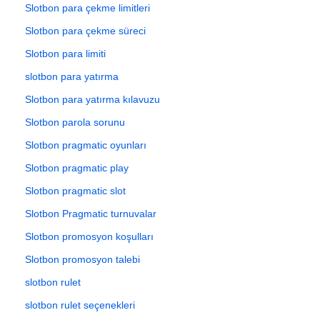
Slotbon para çekme limitleri
Slotbon para çekme süreci
Slotbon para limiti
slotbon para yatırma
Slotbon para yatırma kılavuzu
Slotbon parola sorunu
Slotbon pragmatic oyunları
Slotbon pragmatic play
Slotbon pragmatic slot
Slotbon Pragmatic turnuvalar
Slotbon promosyon koşulları
Slotbon promosyon talebi
slotbon rulet
slotbon rulet seçenekleri