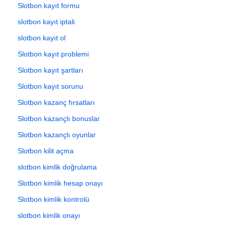
Slotbon kayıt formu
slotbon kayıt iptali
slotbon kayıt ol
Slotbon kayıt problemi
Slotbon kayıt şartları
Slotbon kayıt sorunu
Slotbon kazanç fırsatları
Slotbon kazançlı bonuslar
Slotbon kazançlı oyunlar
Slotbon kilit açma
slotbon kimlik doğrulama
Slotbon kimlik hesap onayı
Slotbon kimlik kontrolü
slotbon kimlik onayı