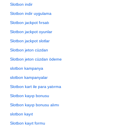
Slotbon indir
Slotbon indir uygulama
Slotbon jackpot fırsatı
Slotbon jackpot oyunlar
Slotbon jackpot slotlar
Slotbon jeton cüzdan
Slotbon jeton cüzdan ödeme
slotbon kampanya
slotbon kampanyalar
Slotbon kart ile para yatırma
Slotbon kayıp bonusu
Slotbon kayıp bonusu alımı
slotbon kayıt
Slotbon kayıt formu