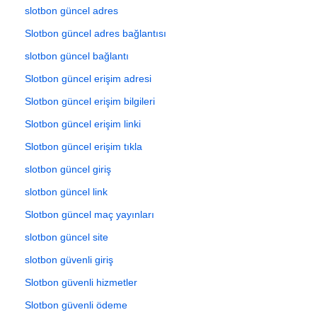
slotbon güncel adres
Slotbon güncel adres bağlantısı
slotbon güncel bağlantı
Slotbon güncel erişim adresi
Slotbon güncel erişim bilgileri
Slotbon güncel erişim linki
Slotbon güncel erişim tıkla
slotbon güncel giriş
slotbon güncel link
Slotbon güncel maç yayınları
slotbon güncel site
slotbon güvenli giriş
Slotbon güvenli hizmetler
Slotbon güvenli ödeme