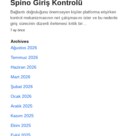
Spino Giriş Kontrolü
Bağlantı doğruluğunu önemseyen kişiler platforma erişirken
kontrol mekanizmasının net çalışmasını ister ve bu nedenle
giriş sürecinin düzenli ilerlemesi kritik bir…
7 ay önce
Archives
Ağustos 2026
Temmuz 2026
Haziran 2026
Mart 2026
Şubat 2026
Ocak 2026
Aralık 2025
Kasım 2025
Ekim 2025
Eylül 2025