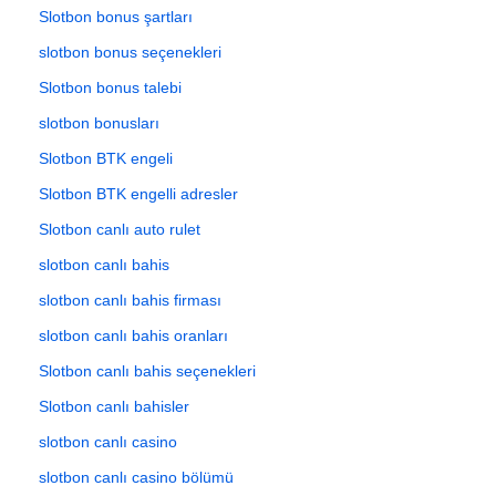
Slotbon bonus şartları
slotbon bonus seçenekleri
Slotbon bonus talebi
slotbon bonusları
Slotbon BTK engeli
Slotbon BTK engelli adresler
Slotbon canlı auto rulet
slotbon canlı bahis
slotbon canlı bahis firması
slotbon canlı bahis oranları
Slotbon canlı bahis seçenekleri
Slotbon canlı bahisler
slotbon canlı casino
slotbon canlı casino bölümü