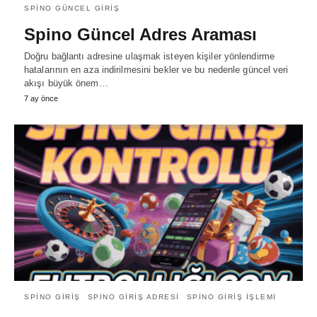
SPINO GÜNCEL GIRIŞ
Spino Güncel Adres Araması
Doğru bağlantı adresine ulaşmak isteyen kişiler yönlendirme
hatalarının en aza indirilmesini bekler ve bu nedenle güncel veri
akışı büyük önem…
7 ay önce
SPINO GIRIŞ
SPINO GIRIŞ ADRESI
SPINO GIRIŞ IŞLEMI