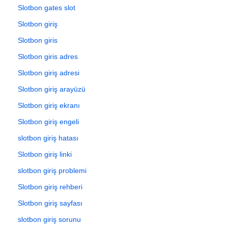
Slotbon gates slot
Slotbon giriş
Slotbon giris
Slotbon giris adres
Slotbon giriş adresi
Slotbon giriş arayüzü
Slotbon giriş ekranı
Slotbon giriş engeli
slotbon giriş hatası
Slotbon giriş linki
slotbon giriş problemi
Slotbon giriş rehberi
Slotbon giriş sayfası
slotbon giriş sorunu