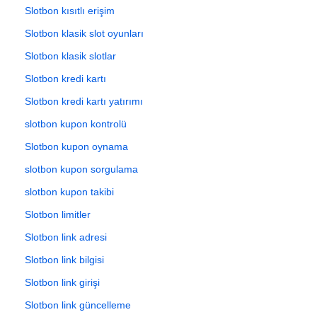
Slotbon kısıtlı erişim
Slotbon klasik slot oyunları
Slotbon klasik slotlar
Slotbon kredi kartı
Slotbon kredi kartı yatırımı
slotbon kupon kontrolü
Slotbon kupon oynama
slotbon kupon sorgulama
slotbon kupon takibi
Slotbon limitler
Slotbon link adresi
Slotbon link bilgisi
Slotbon link girişi
Slotbon link güncelleme