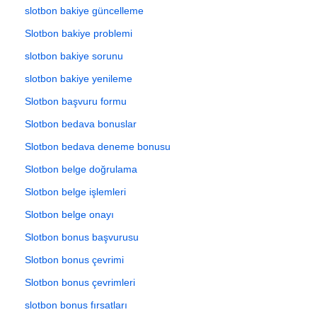
slotbon bakiye güncelleme
Slotbon bakiye problemi
slotbon bakiye sorunu
slotbon bakiye yenileme
Slotbon başvuru formu
Slotbon bedava bonuslar
Slotbon bedava deneme bonusu
Slotbon belge doğrulama
Slotbon belge işlemleri
Slotbon belge onayı
Slotbon bonus başvurusu
Slotbon bonus çevrimi
Slotbon bonus çevrimleri
slotbon bonus fırsatları