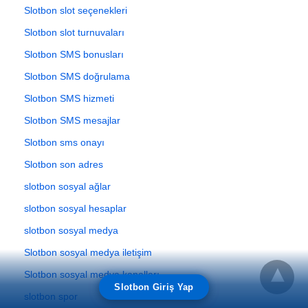
Slotbon slot seçenekleri
Slotbon slot turnuvaları
Slotbon SMS bonusları
Slotbon SMS doğrulama
Slotbon SMS hizmeti
Slotbon SMS mesajlar
Slotbon sms onayı
Slotbon son adres
slotbon sosyal ağlar
slotbon sosyal hesaplar
slotbon sosyal medya
Slotbon sosyal medya iletişim
Slotbon sosyal medya kanalları
Slotbon Giriş Yap
slotbon spor