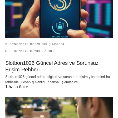
SLOTBON1023 RESMI GIRIŞ ADRESI
SLOTBON1026 GÜNCEL ADRES
Slotbon1026 Güncel Adres ve Sorunsuz
Erişim Rehberi
Slotbon1026 güncel adres bilgileri ve sorunsuz erişim yöntemleri bu
rehberde. Hesap güvenliği, finansal işlemler ve…
1 hafta önce