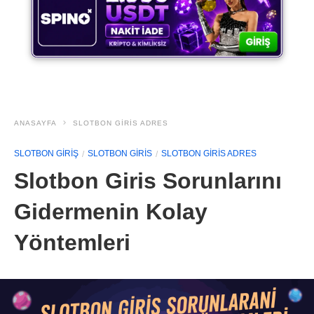
ANASAYFA
SLOTBON GIRIS ADRES
SLOTBON GIRIŞ
SLOTBON GIRIS
SLOTBON GIRIS ADRES
Slotbon Giris Sorunlarını
Gidermenin Kolay
Yöntemleri