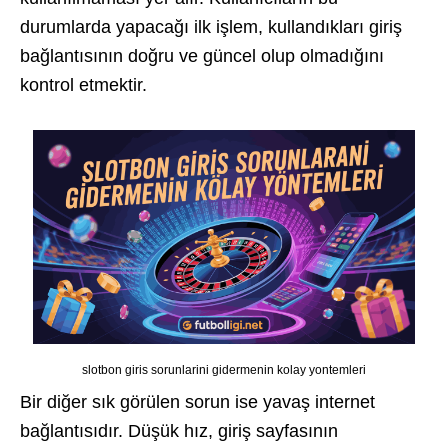
durumlarda yapacağı ilk işlem, kullandıkları giriş
bağlantısının doğru ve güncel olup olmadığını
kontrol etmektir.
slotbon giris sorunlarini gidermenin kolay yontemleri
Bir diğer sık görülen sorun ise yavaş internet
bağlantısıdır. Düşük hız, giriş sayfasının