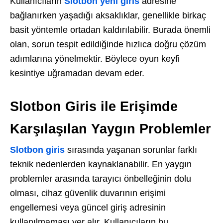
Kullanıcıların
Slotbon yeni giris
adresine
bağlanırken yaşadığı aksaklıklar, genellikle birkaç
basit yöntemle ortadan kaldırılabilir. Burada önemli
olan, sorun tespit edildiğinde hızlıca doğru çözüm
adımlarına yönelmektir. Böylece oyun keyfi
kesintiye uğramadan devam eder.
Slotbon Giris ile Erişimde
Karşılaşılan Yaygın Problemler
Slotbon giris
sırasında yaşanan sorunlar farklı
teknik nedenlerden kaynaklanabilir. En yaygın
problemler arasında tarayıcı önbelleğinin dolu
olması, cihaz güvenlik duvarının erişimi
engellemesi veya güncel giriş adresinin
kullanılmaması yer alır. Kullanıcıların bu