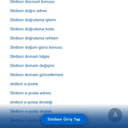
Slotbon discount bonusu
Slotbon doğru adres
Slotbon doğrulama işlemi
Slotbon doğrulama kodu
Slotbon doğrulama rehberi
Slotbon doğum günü bonusu
Slotbon domain bilgisi
Slotbon domain değişimi
Slotbon domain güncellemesi
slotbon e-posta
Slotbon e-posta adresi
slotbon e-posta desteği
Slotbon e-posta destek
Slotbon Giriş Yap
Slotbon e-posta kullanımı