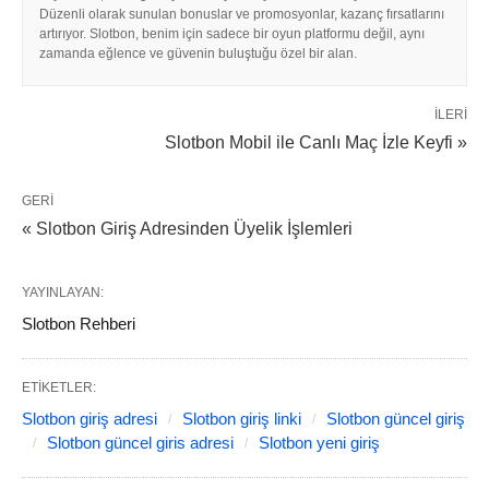
Düzenli olarak sunulan bonuslar ve promosyonlar, kazanç fırsatlarını
artırıyor. Slotbon, benim için sadece bir oyun platformu değil, aynı
zamanda eğlence ve güvenin buluştuğu özel bir alan.
İLERI
Slotbon Mobil ile Canlı Maç İzle Keyfi »
GERI
« Slotbon Giriş Adresinden Üyelik İşlemleri
YAYINLAYAN:
Slotbon Rehberi
ETIKETLER:
Slotbon giriş adresi
Slotbon giriş linki
Slotbon güncel giriş
Slotbon güncel giris adresi
Slotbon yeni giriş