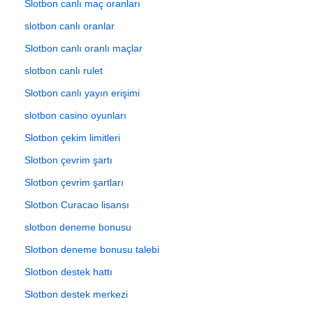
Slotbon canlı maç oranları
slotbon canlı oranlar
Slotbon canlı oranlı maçlar
slotbon canlı rulet
Slotbon canlı yayın erişimi
slotbon casino oyunları
Slotbon çekim limitleri
Slotbon çevrim şartı
Slotbon çevrim şartları
Slotbon Curacao lisansı
slotbon deneme bonusu
Slotbon deneme bonusu talebi
Slotbon destek hattı
Slotbon destek merkezi