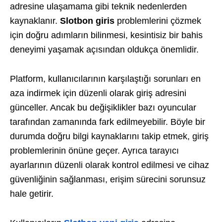
adresine ulaşamama gibi teknik nedenlerden
kaynaklanır.
Slotbon giris
problemlerini çözmek
için doğru adımların bilinmesi, kesintisiz bir bahis
deneyimi yaşamak açısından oldukça önemlidir.
Platform, kullanıcılarının karşılaştığı sorunları en
aza indirmek için düzenli olarak giriş adresini
günceller. Ancak bu değişiklikler bazı oyuncular
tarafından zamanında fark edilmeyebilir. Böyle bir
durumda doğru bilgi kaynaklarını takip etmek, giriş
problemlerinin önüne geçer. Ayrıca tarayıcı
ayarlarının düzenli olarak kontrol edilmesi ve cihaz
güvenliğinin sağlanması, erişim sürecini sorunsuz
hale getirir.